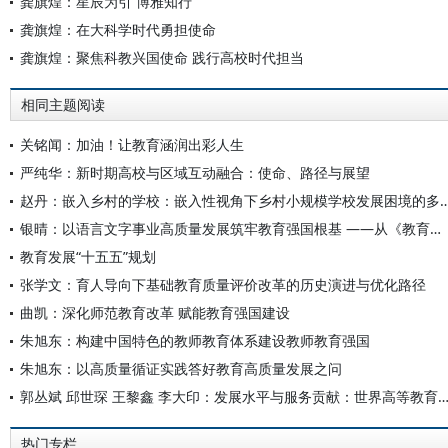
龚旗煌：星辰为引 博雅知行
龚旗煌：在大科学时代勇担使命
龚旗煌：聚焦科教兴国使命 践行高校时代担当
相同主题阅读
关铭闻：加油！让教育涵润出彩人生
严纯华：新时期高校与区域互动融合：使命、路径与展望
赵丹：嵌入乡村的学校：嵌入性视角下乡村小规模学校发展困
银晴：以语言文字事业高质量发展筑牢教育强国根基 ——从《教育发展“十五五”规划》看语言文字工作的时代使命
教育发展“十五五”规划
张学文：育人导向下基础教育质量评价改革的历史演进与优化路径
曲凯：深化师范教育改革 赋能教育强国建设
朱旭东：构建中国特色的教师教育体系建设教师教育强国
朱旭东：以高质量循证实践答好教育高质量发展之问
郭丛斌 邱世琛 王黎鑫 李大印：发展水平与服务贡献：世界高等教育发展指数指标
热门专栏