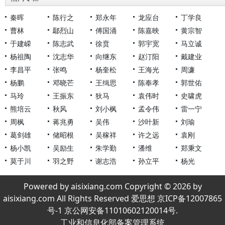
秦晖
陈行之
郑永年
龙应台
丁学良
曹林
鄢烈山
傅国涌
陈嘉映
黄宗智
于建嵘
陈志武
徐贲
郭宇宽
马立诚
杨祖陶
沈志华
向继东
赵汀阳
戴建业
李昌平
张鸣
杨奎松
王海光
周濂
杨鹏
邓晓芒
王缉思
陈奉孝
郭世佑
马玲
王振东
狄马
袁伟时
史啸虎
熊培云
秋风
刘小枫
孟令伟
雷一宁
周枫
蒋兆勇
吴伟
沙叶新
刘瑜
葛剑雄
储昭根
吴稼祥
许之远
袁刚
杨小凯
吴励生
朱学勤
潘维
郑秉文
莫于川
羽之野
谢志浩
孙立平
杨光
Powered by aisixiang.com Copyright © 2026 by
aisixiang.com All Rights Reserved 爱思想 京ICP备12007865
号-1 京公网安备11010602120014号.
工业和信息化部备案管理系统