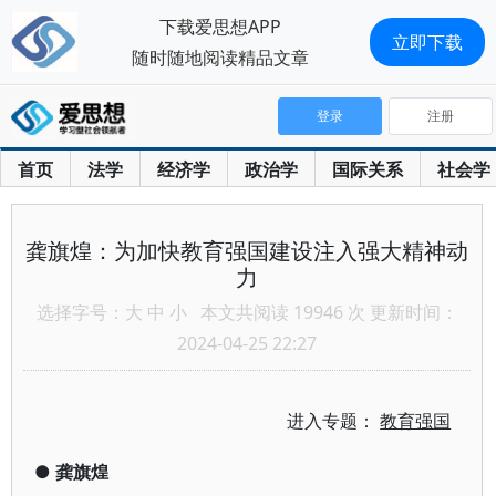
下载爱思想APP
立即下载
随时随地阅读精品文章
登录
注册
首页
法学
经济学
政治学
国际关系
社会学
龚旗煌：为加快教育强国建设注入强大精神动
力
选择字号：
大
中
小
本文共阅读 19946 次 更新时间：
2024-04-25 22:27
进入专题：
教育强国
●
龚旗煌