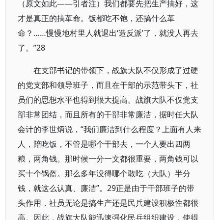
（原文如此——引者注）我们都要先把生产搞好，这
才是真正的搞革命。饭都吃不饱，还搞什么革
命？……慢慢地村里人就退出‘造反派’了，就没人再去
了。”28
在支部书记的带领下，战旗大队不仅形成了过硬
的党支部和领导班子，而且在干部的示范带头下，社
员们的思想水平也得到很大提高。战旗大队不仅党支
部非常团结，而且所有的干部非常廉洁，据时任大队
会计的李世炳说，“我们廉洁到什么程度？上面有人来
人，陪吃饭，不管是哪个干部去，一个人要出四两
粮，两角钱。那时候一分一文都很重要，两角钱可以
买十个锅盔。那么多年没得哪个敢吃（大队）半分
钱，就这么认真、廉洁”。29正是由于干部班子的带
头作用，社员无论是搞生产还是民兵建设积极性都很
高。因此，战旗大队能迅速强化民兵组织建设，使得