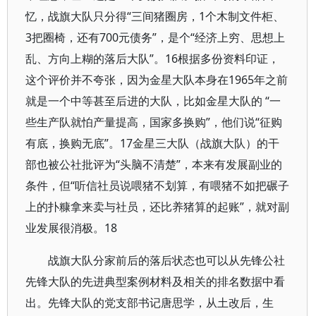
忆，战旗大队只分得“三间猪圈房，1个木制文件柜、
3把圈椅，还有700元债务”，是个“经济上穷、思想上
乱、方向上糊的落后大队”。16根据多份资料印证，
这个评价并不夸张，因为金星大队本身在1965年之前
就是一个中等甚至后进的大队，比如金星大队的 “一
些生产队就怕产量提高，国家多换购”，他们说“征购
有底，换购无底”。17金星三大队（战旗大队）的干
部也被公社批评为“头脑不清楚”，本来有发展副业的
条件，但“听信社员说喂猪不划算，有喂猪不如把碾子
上的扑糠拿来卖与社员，还比养猪算的起账”，就对副
业发展很消极。18
战旗大队分家前后的落后状态也可以从先锋公社
先锋大队的先进典型案例材料及相关的排名数据中看
出。先锋大队的党支部书记唐思学，从土改后，生