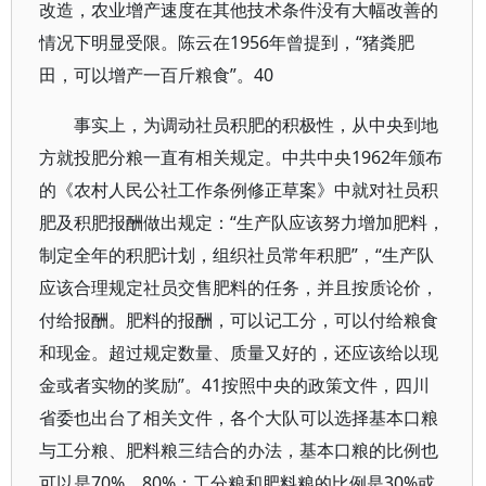
改造，农业增产速度在其他技术条件没有大幅改善的
情况下明显受限。陈云在1956年曾提到，“猪粪肥
田，可以增产一百斤粮食”。40
事实上，为调动社员积肥的积极性，从中央到地
方就投肥分粮一直有相关规定。中共中央1962年颁布
的《农村人民公社工作条例修正草案》中就对社员积
肥及积肥报酬做出规定：“生产队应该努力增加肥料，
制定全年的积肥计划，组织社员常年积肥”，“生产队
应该合理规定社员交售肥料的任务，并且按质论价，
付给报酬。肥料的报酬，可以记工分，可以付给粮食
和现金。超过规定数量、质量又好的，还应该给以现
金或者实物的奖励”。41按照中央的政策文件，四川
省委也出台了相关文件，各个大队可以选择基本口粮
与工分粮、肥料粮三结合的办法，基本口粮的比例也
可以是70%、80%；工分粮和肥料粮的比例是30%或