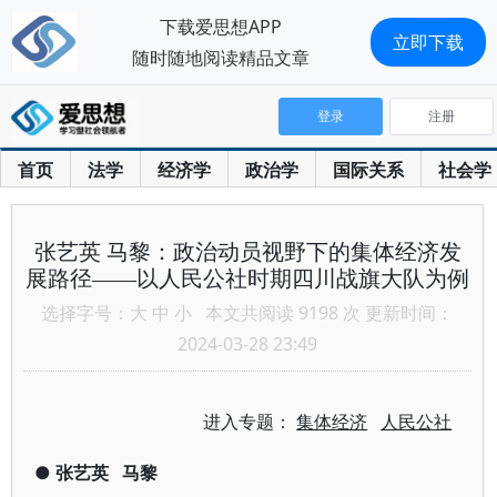
下载爱思想APP
立即下载
随时随地阅读精品文章
登录
注册
首页
法学
经济学
政治学
国际关系
社会学
张艺英 马黎：政治动员视野下的集体经济发
展路径——以人民公社时期四川战旗大队为例
选择字号：
大
中
小
本文共阅读 9198 次 更新时间：
2024-03-28 23:49
进入专题：
集体经济
人民公社
●
张艺英
马黎