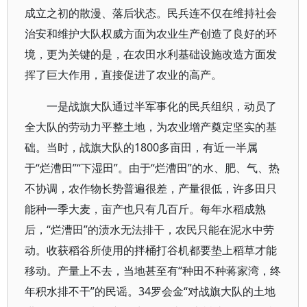
成立之初的散漫、落后状态。民兵连不仅在维持社会
治安和维护大队权威方面为农业生产创造了良好的环
境，更为关键的是，在农田水利基础设施改造方面发
挥了巨大作用，直接促进了农业的高产。
一是战旗大队通过半军事化的民兵组织，动员了
全大队的劳动力平整土地，为农业增产奠定坚实的基
础。当时，战旗大队的1800多亩田，有近一半属
于“烂漕田”“下湿田”。由于“烂漕田”的水、肥、气、热
不协调，农作物长势普遍很差，产量很低，许多田只
能种一季大麦，亩产也只有几百斤。每年水稻成熟
后，“烂漕田”的渍水无法排干，农民只能在泥水中劳
动。收获稻谷所使用的拌桶打谷机都要垫上稻草才能
移动。产量上不去，当地甚至有“种田不种蒋家湾，终
年积水排不干”的民谣。34罗会金“对战旗大队的土地