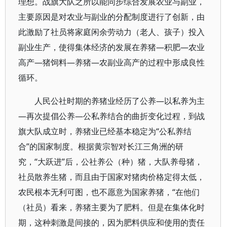
理想。战旗大队之所以能同步综合发展农业与副业，
主要原因是对农业与副业的分配制度进行了创新，由
此激励了社员将家庭闲余劳动力（老人、孩子）投入
副业生产，使得集体经济的发展在养猪—积肥—农业
高产—猪饲料—养猪—农副业高产的过程中形成良性
循环。
人民公社时期的养猪业经历了公养—以私养为主
—再次提倡公养—公私养结合的曲折变化过程，到战
旗大队成立时，养猪业已经基本稳定为“公私养结
合”的国家制度。根据黄宗智对长江三角洲的研
究，“大跃进”后，公社养公（种）猪，大队养母猪，
社员散养生猪，而且由于国家对猪肉价格定得太低，
农民根本无利可图，也不愿意为国家养猪，“在他们
（社员）看来，养猪主要为了肥料。但是在集体化时
期，这种刺激是间接的，因为肥料供应和使用的责任