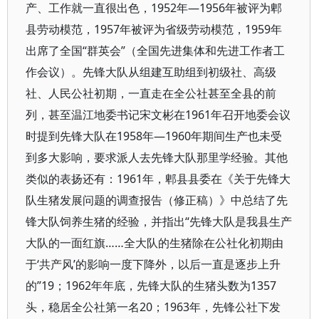
产、工作就一直很出色，1952年—1956年被评为郫
县劳动模范，1957年被评为省级劳动模范，1959年
出席了全国“群英会”（全国先进集体和先进工作者工
作会议）。先锋大队从组建互助组到初级社、高级
社、人民公社初期，一直走在全公社甚至全县的前
列，甚至温江地委书记宋文彬在1961年召开地委会议
时提到先锋大队在1958年—1960年期间生产也未受
到多大影响，要求派人去先锋大队那里学经验。其他
类似的表扬还有：1961年，郫县县委在《关于先锋大
队生猪发展问题的调查报告（修正稿）》中总结了先
锋大队饲养生猪的经验，并指出“先锋大队是我县生产
大队的一面红旗……全大队的生猪除在公社化初期由
于‘共产风’的影响一度下降外，以后一直是逐步上升
的”19；1962年年底，先锋大队的生猪头数为1357
头，稳居全公社第一名20；1963年，先锋公社下发