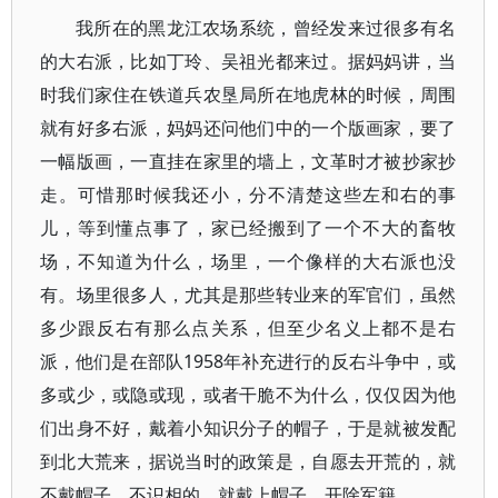
我所在的黑龙江农场系统，曾经发来过很多有名
的大右派，比如丁玲、吴祖光都来过。据妈妈讲，当
时我们家住在铁道兵农垦局所在地虎林的时候，周围
就有好多右派，妈妈还问他们中的一个版画家，要了
一幅版画，一直挂在家里的墙上，文革时才被抄家抄
走。可惜那时候我还小，分不清楚这些左和右的事
儿，等到懂点事了，家已经搬到了一个不大的畜牧
场，不知道为什么，场里，一个像样的大右派也没
有。场里很多人，尤其是那些转业来的军官们，虽然
多少跟反右有那么点关系，但至少名义上都不是右
派，他们是在部队1958年补充进行的反右斗争中，或
多或少，或隐或现，或者干脆不为什么，仅仅因为他
们出身不好，戴着小知识分子的帽子，于是就被发配
到北大荒来，据说当时的政策是，自愿去开荒的，就
不戴帽子，不识相的，就戴上帽子，开除军籍。