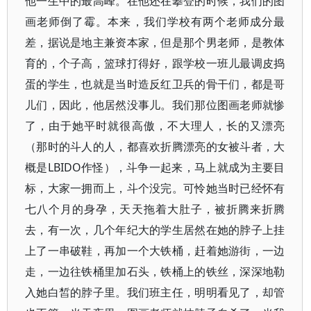
他一生中的最高峰。在他还在攀登的时候，我们的图
画老师倒了霉。本来，我们学校有两个老师成分最
差，据说是地主兼资本家，但是那个男老师，是教体
育的，个子高，篮球打得好，跟学校一班儿最调皮捣
蛋的学生，也就是当时造反红卫兵的骨干们，都是哥
儿们，因此，他居然没事儿。我们那位图画老师就惨
了，由于她平时就很高傲，不大理人，长的又漂亮
（那时的斗人的人，都喜欢折腾漂亮的女被斗者，大
概是LBIDO作怪），斗争一起来，马上就成为主要目
标，大家一拥而上，斗个没完。可怜她当时已经怀有
七八个月的身孕，天天拖着大肚子，被折腾来折腾
去，有一次，几个年纪大的学生居然在她的脖子上挂
上了一串破鞋，再加一个大铁桶，赶着她游街，一边
走，一边往铁桶里加石头，铁桶上的铁丝，深深地勒
入她白皙的脖子里。我们班主任，明明看见了，却管