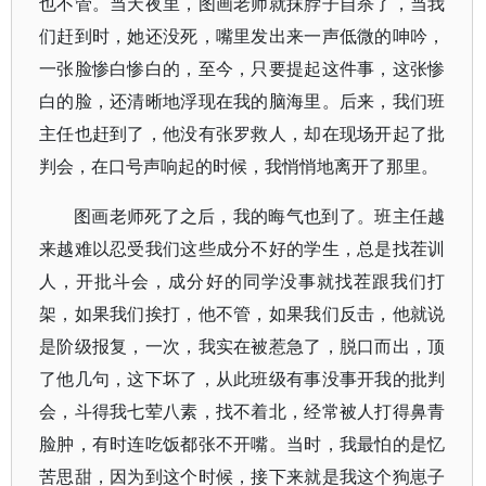
也不管。当天夜里，图画老师就抹脖子自杀了，当我
们赶到时，她还没死，嘴里发出来一声低微的呻吟，
一张脸惨白惨白的，至今，只要提起这件事，这张惨
白的脸，还清晰地浮现在我的脑海里。后来，我们班
主任也赶到了，他没有张罗救人，却在现场开起了批
判会，在口号声响起的时候，我悄悄地离开了那里。
图画老师死了之后，我的晦气也到了。班主任越
来越难以忍受我们这些成分不好的学生，总是找茬训
人，开批斗会，成分好的同学没事就找茬跟我们打
架，如果我们挨打，他不管，如果我们反击，他就说
是阶级报复，一次，我实在被惹急了，脱口而出，顶
了他几句，这下坏了，从此班级有事没事开我的批判
会，斗得我七荤八素，找不着北，经常被人打得鼻青
脸肿，有时连吃饭都张不开嘴。当时，我最怕的是忆
苦思甜，因为到这个时候，接下来就是我这个狗崽子