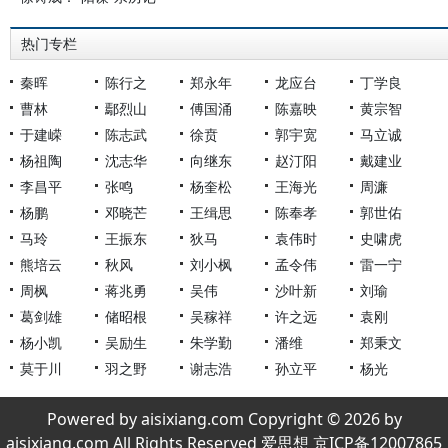
热门专栏
秦晖
陈行之
郑永年
龙应台
丁学良
曹林
鄢烈山
傅国涌
陈嘉映
黄宗智
于建嵘
陈志武
徐贲
郭宇宽
马立诚
杨祖陶
沈志华
向继东
赵汀阳
戴建业
李昌平
张鸣
杨奎松
王海光
周濂
杨鹏
邓晓芒
王缉思
陈奉孝
郭世佑
马玲
王振东
狄马
袁伟时
史啸虎
熊培云
秋风
刘小枫
孟令伟
雷一宁
周枫
蒋兆勇
吴伟
沙叶新
刘瑜
葛剑雄
储昭根
吴稼祥
许之远
袁刚
杨小凯
吴励生
朱学勤
潘维
郑秉文
莫于川
羽之野
谢志浩
孙立平
杨光
Powered by aisixiang.com Copyright © 2026 by
aisixiang.com All Rights Reserved 爱思想 京ICP备12007865