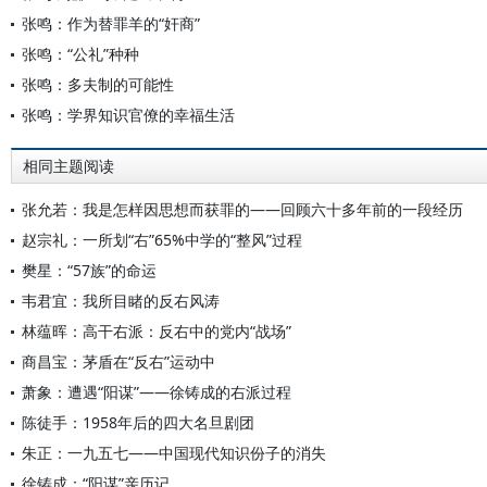
张鸣：作为替罪羊的“奸商”
张鸣：“公礼”种种
张鸣：多夫制的可能性
张鸣：学界知识官僚的幸福生活
相同主题阅读
张允若：我是怎样因思想而获罪的——回顾六十多年前的一段经历
赵宗礼：一所划“右”65%中学的“整风”过程
樊星：“57族”的命运
韦君宜：我所目睹的反右风涛
林蕴晖：高干右派：反右中的党内“战场”
商昌宝：茅盾在“反右”运动中
萧象：遭遇“阳谋”——徐铸成的右派过程
陈徒手：1958年后的四大名旦剧团
朱正：一九五七——中国现代知识份子的消失
徐铸成：“阳谋”亲历记