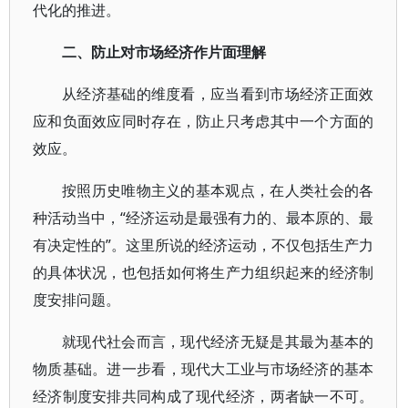
代化的推进。
二、防止对市场经济作片面理解
从经济基础的维度看，应当看到市场经济正面效
应和负面效应同时存在，防止只考虑其中一个方面的
效应。
按照历史唯物主义的基本观点，在人类社会的各
种活动当中，“经济运动是最强有力的、最本原的、最
有决定性的”。这里所说的经济运动，不仅包括生产力
的具体状况，也包括如何将生产力组织起来的经济制
度安排问题。
就现代社会而言，现代经济无疑是其最为基本的
物质基础。进一步看，现代大工业与市场经济的基本
经济制度安排共同构成了现代经济，两者缺一不可。