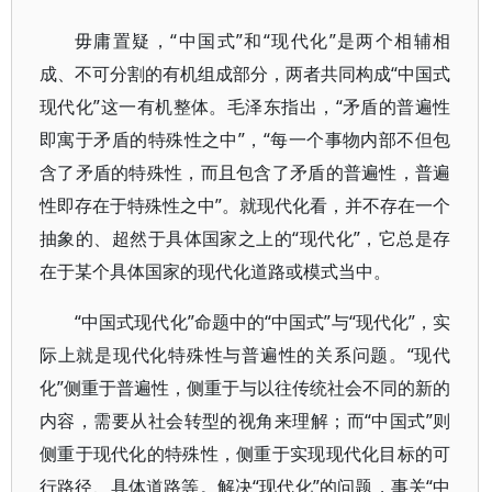
毋庸置疑，“中国式”和“现代化”是两个相辅相
成、不可分割的有机组成部分，两者共同构成“中国式
现代化”这一有机整体。毛泽东指出，“矛盾的普遍性
即寓于矛盾的特殊性之中”，“每一个事物内部不但包
含了矛盾的特殊性，而且包含了矛盾的普遍性，普遍
性即存在于特殊性之中”。就现代化看，并不存在一个
抽象的、超然于具体国家之上的“现代化”，它总是存
在于某个具体国家的现代化道路或模式当中。
“中国式现代化”命题中的“中国式”与“现代化”，实
际上就是现代化特殊性与普遍性的关系问题。“现代
化”侧重于普遍性，侧重于与以往传统社会不同的新的
内容，需要从社会转型的视角来理解；而“中国式”则
侧重于现代化的特殊性，侧重于实现现代化目标的可
行路径、具体道路等。解决“现代化”的问题，事关“中