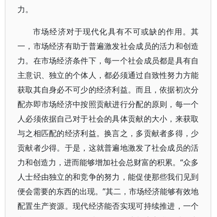
力。
市场经济对于现代化具有不可或缺的作用。其
一，市场经济有助于普遍激发社会成员的活力和创造
力。在市场经济条件下，每一个社会成员都是具有自
主意识、独立的个体人，都必须通过自致性努力方能
获取其自身必不可少的经济利益。而且，依据初次分
配亦即市场经济中按照贡献进行分配的原则，每一个
人必须依据自己对于社会的具体贡献的大小，来获取
与之相匹配的经济利益。换言之，多贡献者多得，少
贡献者少得。于是，这就普遍地激发了社会成员的活
力和创造力，进而能够增加社会总财富的积累。“众多
人士经由独立的和竞争的努力，能促使那些我们见到
便会需要的东西的出现。”其二，市场经济能够有效地
配置生产资源。现代经济能否实现可持续推进，一个