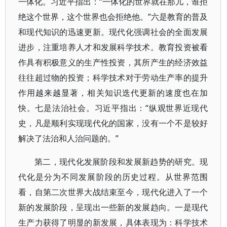
一体化。习近平指出：“一体化的世界就在那儿，谁拒
绝这个世界，这个世界也会拒绝他。”六是教育的普及
和现代知识的迅速更新。现代化强调社会的全面发展
进步，注重培养人才和发展科学技术。教育投资被看
作具有积极意义的生产性投资，其所产生的经济效益
往往超过物的投资；科学技术对于劳动生产率的提升
作用越来越显著，相关知识迭代更新的速度也在加
快。七是法治社会。习近平指出：“纵观世界近现代
史，凡是顺利实现现代化的国家，没有一个不是较好
解决了法治和人治问题的。”
第二，现代化发展阶段和发展新趋势的研究。现
代化是分为不同发展阶段的历史过程。从世界范围
看，自第二次世界大战结束至今，现代化进入了一个
新的发展阶段，呈现出一些新的发展趋向。一是现代
生产力获得了明显的新发展，具体表现为：科学技术