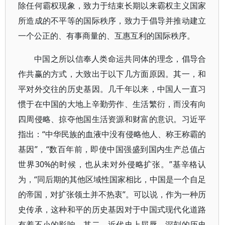
除任何霸权现象，致力于结束长期以来霸权主义国家
所造成的不平等的国际秩序，致力于倡导并推动建立
一个公正的、有事商量的、互惠互利的国际秩序。
中国之所以信奉人类命运共同体的理念，倡导合
作共赢的方式，大致出于以下几方面原因。其一，和
平对外交往的历史基因。几千年以来，中国人一直习
惯于在中国的大地上辛勤劳作、生活繁衍，而没有向
四周侵略、掠夺他国生活资源和财富的意识。习近平
指出：“中华民族的血液中没有侵略他人、称王称霸的
基因”，“数百年前，即使中国强盛到国内生产总值占
世界30%的时候，也从未对外侵略扩张。”基辛格认
为，“同后期的其他区域性国家相比，中国是一个自足
的帝国，对扩张领土并不热衷”。可以说，作为一种历
史传承，这种和平的历史基因对于中国式现代化道路
有着不小的影响。其二，近代史上屈辱、深刻的历史