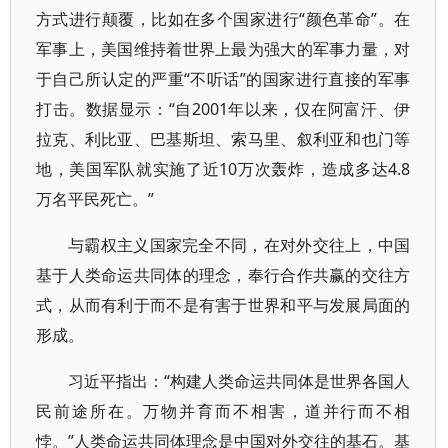
方式进行颠覆，比如在多个国家进行“颜色革命”。在
军事上，美国维持着世界上最为强大的军事力量，对
于自己所认定的严重“不听话”的国家进行直接的军事
打击。数据显示：“自2001年以来，仅在阿富汗、伊
拉克、利比亚、巴基斯坦、索马里、叙利亚和也门等
地，美国军队就实施了近10万次轰炸，造成多达4.8
万名平民死亡。”
与霸权主义国家完全不同，在对外交往上，中国
基于人类命运共同体的理念，奉行合作共赢的交往方
式，从而有利于而不是有害于世界和平与发展局面的
形成。
习近平指出：“构建人类命运共同体是世界各国人
民前途所在。万物并育而不相害，道并行而不相
悖。”人类命运共同体理念是中国对外交往的基石。基