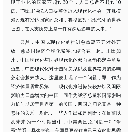
现工业化的国家不超过30个，人口总数不超过10
亿。”“我国14亿人口要整体迈入现代化社会，其规模
超过现有发达国家的总和，将彻底改写现代化的世界
版图，在人类历史上是一件有深远影响的大事。”
显然，中国式现代化的推进愈益离不开对外开
放，愈益同经济全球化紧密地结合在一起。正因如
此，中国现代化与世界现代化的双向互动必定会愈益
凸显，中国现代化对于国际关系以及世界格局的影响
必定会越来越大。这里便出现了一个问题，即：作为
经济体量居世界第二、现代化推进势头较好以及国际
影响力日益增大的中国，同作为经济总量和国际影响
力长时期居于世界第一的美国，两国之间究竟是一种
怎样的关系。对此，一些人作出如是判断：在目前以
及未来的一个时期当中，中美两国之间是一种“争
霸”关系，具体来说，美国是要保住自己已有的世界霸