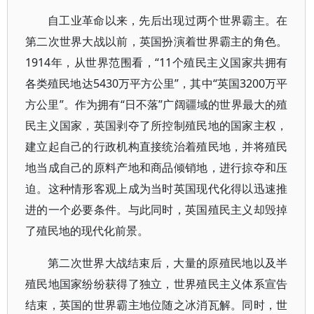
自工业革命以来，先后出现过两个世界霸主。在
第二次世界大战以前，英国扮演着世界霸主的角色。
1914年，从世界范围看，“11个殖民主义国家共拥有
各类殖民地达5430万平方公里”，其中“英国3200万平
方公里”。作为拥有“日不落”广阔疆域的世界最大的殖
民主义国家，英国剥夺了所控制殖民地的国家主权，
建立起自己的行政机构直接统治着殖民地，并将殖民
地当成自己的原料产地和商品倾销地，进行掠夺和压
迫。这种情形客观上成为当时英国现代化得以迅速推
进的一个必要条件。与此同时，英国殖民主义却毁掉
了殖民地的现代化前景。
第二次世界大战结束后，大量的原殖民地以及半
殖民地国家纷纷获得了独立，世界殖民主义体系宣告
结束，英国的世界霸主地位随之冰消瓦解。同时，世