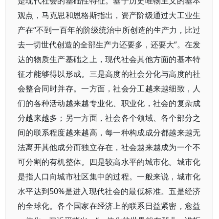
是现代社会的基础性特征。基于历史唯物主义的基本
观点，马克思和恩格斯指出，资产阶级通过大工业生
产在“不到一百年的阶级统治中所创造的生产力，比过
去一切世代创造的全部生产力还要多，还要大”。在发
达的物质生产基础之上，现代社会其他方面的基本特
征才能够得以形成。三是高度的社会分化与高度的社
会整合同时并存。一方面，社会分工越来越细致，人
们的各种活动越来越专业化、职业化，社会的复杂成
分越来越多；另一方面，社会各个领域、各个部分之
间的联系程度越来越高，每一种构成成分都越来越无
法离开其他成分而独立存在，社会越来越成为一个不
可分割的有机整体。四是较高水平的城市化。城市化
是指人口向城市社区集中的过程。一般来说，城市化
水平达到50%是进入现代社会的最低标准。五是经济
的全球化。各个国家在经济上的联系日益紧密，愈益