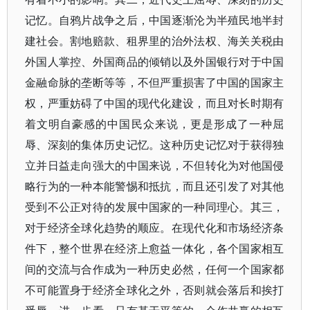
记忆。自鸦片战争之后，中国逐渐沦为半殖民地半封
建社会。割地赔款、租界里的治外法权、海关关税由
外国人掌控、外国商品的倾销以及外国银行对于中国
金融命脉的垄断等等，不但严重损害了中国的国家主
权，严重妨碍了中国的现代化建设，而且对长时期有
着文明自豪感的中国民众来说，更是形成了一种屈
辱、深刻的集体历史记忆。这种历史记忆对于获得独
立并日益走向强大的中国来说，不但转化为对他国侵
略行为的一种本能警惕和抵抗，而且还引发了对其他
受到不公正对待的发展中国家的一种同理心。其三，
对于经济全球化趋势的顺应。在现代化和市场经济条
件下，整个世界在经济上愈益一体化，各个国家相互
间的交流与合作成为一种历史必然，任何一个国家都
不可能置身于经济全球化之外，否则就会落后和挨打