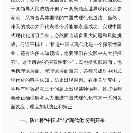
于党领导人民成功开创了一条既顺应世界现代化历史
潮流，又符合具体国情的中国式现代化道路。当然，
昨天的成功并不代表着今后能够永远成功。实现中国
式现代化道阻且长，必然面临诸多重大问题和风险挑
战。习近平指出，“推进中国式现代化是一个探索性事
业，还有许多未知领域，需要我们在实践中去大胆探
索”。这里所说的“探索性事业”，既包括实践层面，也
包括理论层面。就理论层面而言，必须形成对中国式
现代化的科学认知，防止出现误判。在相关研究中，
学界有时容易在三个问题上出现某种误判。这些误判
会给正确理解和大力推进中国式现代化带来一系列负
面效应，理应加以防止和矫正。
一、防止将“中国式”与“现代化”分割开来