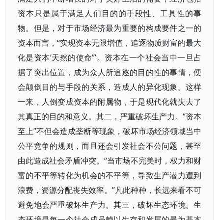
资本只是属于满足人们目的的手段性、工具性的事
物。但是，对于市场经济最为重要的构成要件之一的
资本而言，“实现资本无限增值，追逐物质财富的最大
化是资本‘天然的使命’”。资本在一个社会当中一旦占
据了突出位置，成为众人所追逐的目的性的事情，便
会颠倒目的与手段的关系，造成人的异化现象。这样
一来，人倒变成资本的附属物，于是现代化就失去了
其真正的目的和意义。其二，严重破坏生产力。“资本
至上”不但会造成垄断等现象，破坏市场经济领域当中
公平竞争的规则，而且还会引发社会不公问题，甚至
由此造成社会矛盾冲突。“当市场不完美时，权力和财
富的不平等转化为机会的不平等，导致生产潜力遭到
浪费，资源分配丧失效率。”凡此种种，长远来看不可
避免地会严重破坏生产力。其三，破坏生态环境。生
态环境是每一个社会成员赖以生存和发展的最为基本