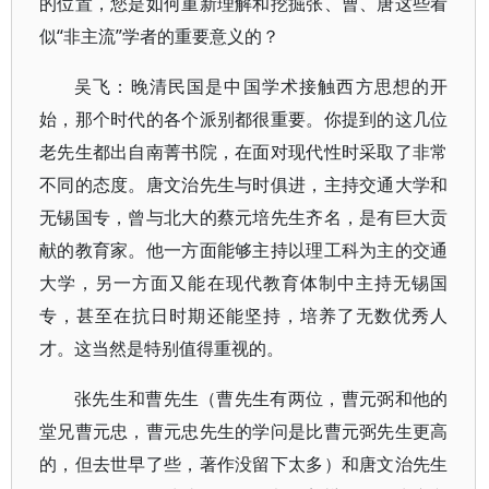
的位置，您是如何重新理解和挖掘张、曹、唐这些看
似“非主流”学者的重要意义的？
吴飞：晚清民国是中国学术接触西方思想的开
始，那个时代的各个派别都很重要。你提到的这几位
老先生都出自南菁书院，在面对现代性时采取了非常
不同的态度。唐文治先生与时俱进，主持交通大学和
无锡国专，曾与北大的蔡元培先生齐名，是有巨大贡
献的教育家。他一方面能够主持以理工科为主的交通
大学，另一方面又能在现代教育体制中主持无锡国
专，甚至在抗日时期还能坚持，培养了无数优秀人
才。这当然是特别值得重视的。
张先生和曹先生（曹先生有两位，曹元弼和他的
堂兄曹元忠，曹元忠先生的学问是比曹元弼先生更高
的，但去世早了些，著作没留下太多）和唐文治先生