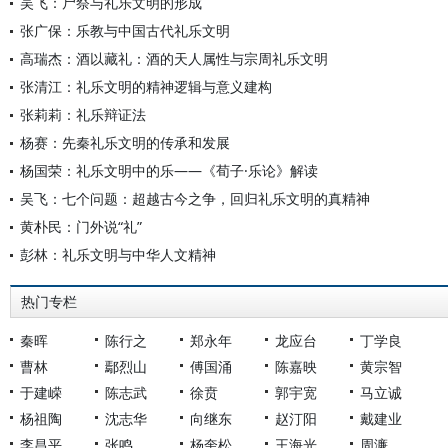
吴飞：尸祭与礼乐文明的形成
张广保：乐教与中国古代礼乐文明
高瑞杰：酒以藏礼：酒的天人属性与宗周礼乐文明
张清江：礼乐文明的精神逻辑与意义建构
张莉莉：礼乐辩证法
杨赛：先秦礼乐文明的传承和发展
杨国荣：礼乐文明中的乐——《荀子·乐论》解读
吴飞：七个问题：超越古今之争，回归礼乐文明的真精神
黄朴民：门外说“礼”
彭林：礼乐文明与中华人文精神
热门专栏
秦晖
陈行之
郑永年
龙应台
丁学良
曹林
鄢烈山
傅国涌
陈嘉映
黄宗智
于建嵘
陈志武
徐贲
郭宇宽
马立诚
杨祖陶
沈志华
向继东
赵汀阳
戴建业
李昌平
张鸣
杨奎松
王海光
周濂