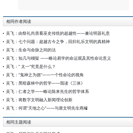
评论
相同作者阅读
吴飞：由祭礼尚质看巫史传统的超越性——兼论明器礼意
吴飞：七个问题：超越古今之争，回归礼乐文明的真精神
吴飞：生命与命脉之间的法
吴飞：知几与稽疑 ——略论易学的命运观及其性命论意义
吴飞：“ 太一”究竟是什么？
吴飞：“鬼神之为德”——一个性命论的视角
吴飞：黑暗森林中的哲学——我读《三体》
吴飞：仁者之学——略论陈来先生的哲学体系
吴飞：将数字文明融入新闻理论创新
吴飞：何谓“天地之心”——与唐文明先生商榷
相同主题阅读