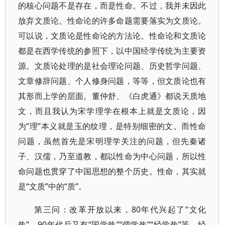
的核心问题不是存在，而是性命。不过，我并未因此
放弃文质论。性命论的许多命题需要落实为文质论。
可以说，文质论是性命论的方法论。性命论和文质论
都是在西学传统的参照下，以中国经学传统为主要资
源。文质论处理的是社会理论问题、历史哲学问题、
文章修辞问题、个人修身问题，等等，但文质论也有
其形而上学的层面。董仲舒、《白虎通》都说天质地
文，而且我认为宋学理学在根本上就是文质论，因
为“理”本义就是玉的纹理，是特别细密的文。而性命
问题，虽然首先是宋明理学关注的问题，但先秦诸
子、汉儒，乃至道教，都以性命为中心问题，所以性
命问题也贯穿了中国思想的整个历史。性命，其实就
是“文质”中的“质”。
第三问：改革开放以来，80年代兴起了“文化
热”，90年代后又有“国学热”“儒学热”“经学热”等，经