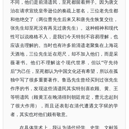
不同，他们是前清遗民，至死都留着辫子。因为唐文
治在请求宣统皇帝逊位的奏疏上签名，三位老先生都
和他绝交了（两位曹先生后来又和唐先生恢复交往，
张先生却至死没有再见过唐先生）。这种精神和现代
性可以说格格不入，是我们今天特别不容易理解，也
应该去理解的。当时也有许多前清遗老聚集在上海花
天酒地，三位先生近在咫尺，却不加入他们，而是采
薇著书。他们不理解这个现代世界，但以“守先待
后”为己任，至死都认为中国文化还有希望，所以在孤
独中写了很多重要著作。鲁迅先生曾经买到过张先生
作序的书，发现这些清遗民其实特别喜欢顾、黄、王
等明遗民（顾黄王在晚清得到朝廷肯定，曹元忠起到
了很大作用），而且还表彰在清代遭遇文字狱的学
者，其实也对他们颇有敬意。
在具体学术上，我认为清代经学、史学、文献等