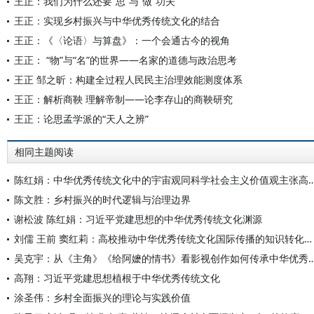
王正：我们为什么还要“思”与“做”功夫
王正：实现乡村振兴与中华优秀传统文化的结合
王正：《〈论语〉与算盘》：一个会通古今的视角
王正： “物”与“名”的世界——名家的道德与政治思考
王正 邹之昕：构建全过程人民民主治理效能测度体系
王正：解析商鞅 理解帝制——论李存山的商鞅研究
王正：论思孟学派的“天人之辨”
相同主题阅读
陈红娟：中华优秀传统文化中的宇宙观同科学社会主义价值
陈文胜：乡村振兴的时代逻辑与治理边界
谢松波 陈红娟：习近平党建思想的中华优秀传统文化渊源
刘儒 王前 窦红莉：高校推动中华优秀传统文化国际传播的知识转化路径
吴克宇：从《主角》《给阿嬷的情书》看影视创作如何
高翔：习近平党建思想植根于中华优秀传统文化
涂圣伟：乡村全面振兴的理论与实践价值