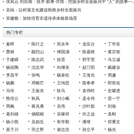
张凤云 刘自艰：技术·叙事·共情：挖掘乡村全面振兴中 “人
吴灿：以村落文化建设助推乡村全面振兴
宋建晓：加快培育非遗传承体验新场景
热门专栏
秦晖
陈行之
郑永年
龙应台
丁学良
曹林
鄢烈山
傅国涌
陈嘉映
黄宗智
于建嵘
陈志武
徐贲
郭宇宽
马立诚
杨祖陶
沈志华
向继东
赵汀阳
戴建业
李昌平
张鸣
杨奎松
王海光
周濂
杨鹏
邓晓芒
王缉思
陈奉孝
郭世佑
马玲
王振东
狄马
袁伟时
史啸虎
熊培云
秋风
刘小枫
孟令伟
雷一宁
周枫
蒋兆勇
吴伟
沙叶新
刘瑜
葛剑雄
储昭根
吴稼祥
许之远
袁刚
杨小凯
吴励生
朱学勤
潘维
郑秉文
莫于川
羽之野
谢志浩
孙立平
杨光