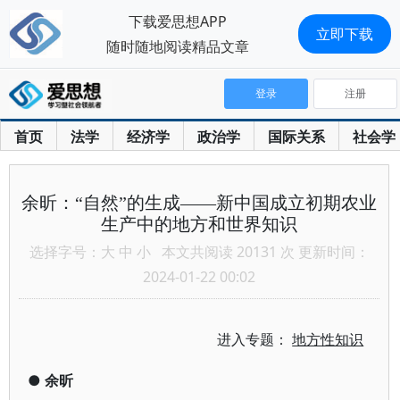
下载爱思想APP
立即下载
随时随地阅读精品文章
登录
注册
首页
法学
经济学
政治学
国际关系
社会学
余昕：“自然”的生成——新中国成立初期农业
生产中的地方和世界知识
选择字号：
大
中
小
本文共阅读 20131 次 更新时间：
2024-01-22 00:02
进入专题：
地方性知识
●
余昕