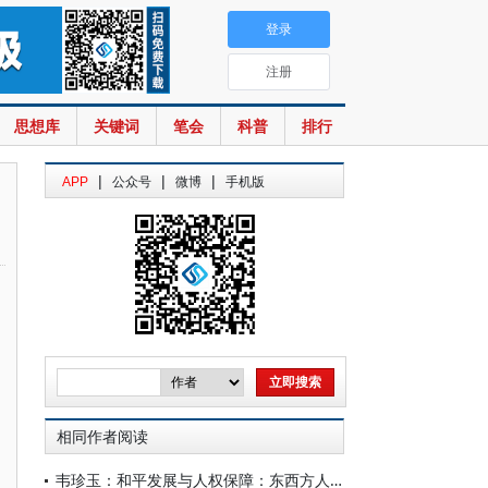
登录
注册
思想库
关键词
笔会
科普
排行
|
|
|
APP
公众号
微博
手机版
相同作者阅读
韦珍玉：和平发展与人权保障：东西方人权观的差异及中国经验的启示