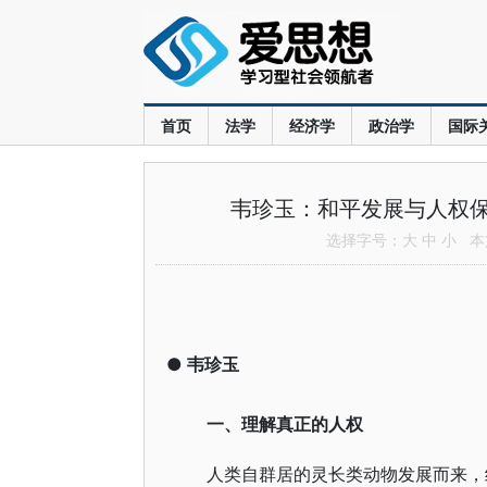
首页
法学
经济学
政治学
国际
韦珍玉：和平发展与人权
选择字号：
大
中
小
本文
●
韦珍玉
一、理解真正的人权
人类自群居的灵长类动物发展而来，