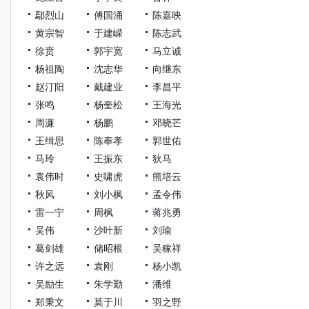
鄢烈山
傅国涌
陈嘉映
黄宗智
于建嵘
陈志武
徐贲
郭宇宽
马立诚
杨祖陶
沈志华
向继东
赵汀阳
戴建业
李昌平
张鸣
杨奎松
王海光
周濂
杨鹏
邓晓芒
王缉思
陈奉孝
郭世佑
马玲
王振东
狄马
袁伟时
史啸虎
熊培云
秋风
刘小枫
孟令伟
雷一宁
周枫
蒋兆勇
吴伟
沙叶新
刘瑜
葛剑雄
储昭根
吴稼祥
许之远
袁刚
杨小凯
吴励生
朱学勤
潘维
郑秉文
莫于川
羽之野