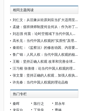
相同主题阅读
刘仁文：从旧兼从轻原则应当扩大适用至生效判决
孟婕：值班律师制度何去何从：作为补丁抑或自成体系
刘志强 何晨：论时空视域下当代中国人权观的四重维度
高长见：当代中国人权观的“实质性”及理论展开
秦前红：《监察法》的修改动因、内容要旨及实施展望
鲁广锦：人民人权：当代中国人权观的核心要义
王毅：坚持正确人权观 改革和完善全球人权治理
汪习根 张倩倩：论当代中国人权观的理论体系构建
张文显：坚持正确的人权观，加强人权执法司法保障
许先春：当代中国人权观的理论品格
热门专栏
秦晖
陈行之
郑永年
龙应台
丁学良
曹林