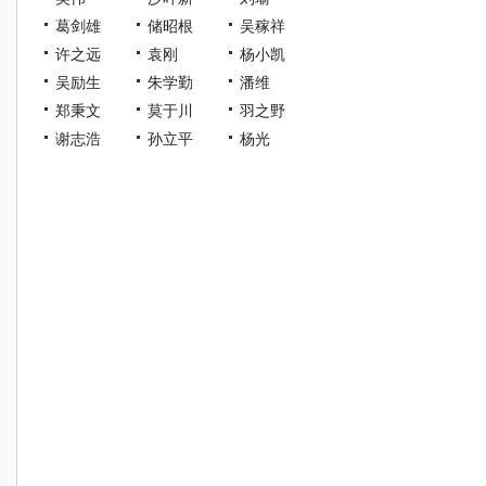
葛剑雄
储昭根
吴稼祥
许之远
袁刚
杨小凯
吴励生
朱学勤
潘维
郑秉文
莫于川
羽之野
谢志浩
孙立平
杨光