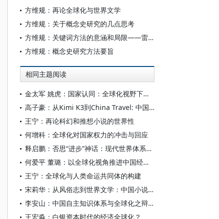
方维规：再论全球化与世界文学
方维规：关于概念史研究的几点思考
方维规：关键词方法的意涵和局限——雷蒙·威廉斯《关键词：文化与社会的词汇》重估
方维规：概念史研究方法要旨
相同主题阅读
金太军 姚虎：国家认同：全球化视野下的结构性分析
高子豪：从Kimi K3到China Travel: 中国如何打开下一轮全球化？
王宁：再论科幻和推想小说的世界性
何增科：全球化对国家权力的冲击与回应
释启鹏：否思“进步”神话：现代世界体系与全球化的兴衰
何爱平 董璐：以全球化视角推进中国经济学自主知识体系构建——从全球化的深度参与到理论构建的自主表达
王宁：全球化与人类命运共同体的构建
宋莉华：从风俗志到世界文学：中国小说西传的影响与美学重构
李安山：中国自主知识体系与全球化之辩证统一——历史、挑战与思考
王宏淼：白银资本时代的经济全球化？