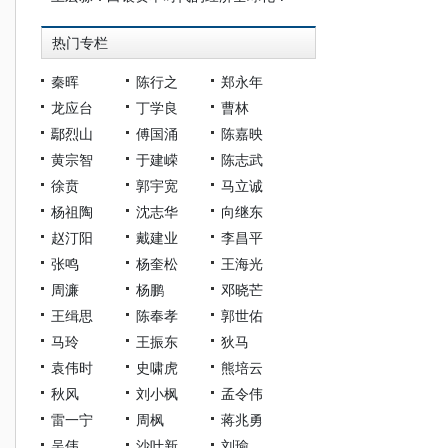
热门专栏
秦晖
陈行之
郑永年
龙应台
丁学良
曹林
鄢烈山
傅国涌
陈嘉映
黄宗智
于建嵘
陈志武
徐贲
郭宇宽
马立诚
杨祖陶
沈志华
向继东
赵汀阳
戴建业
李昌平
张鸣
杨奎松
王海光
周濂
杨鹏
邓晓芒
王缉思
陈奉孝
郭世佑
马玲
王振东
狄马
袁伟时
史啸虎
熊培云
秋风
刘小枫
孟令伟
雷一宁
周枫
蒋兆勇
吴伟
沙叶新
刘瑜