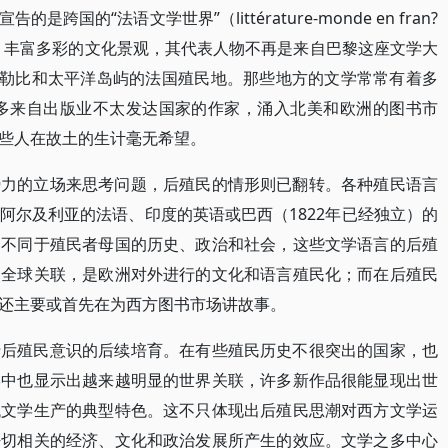
国的“法语文学世界”（littérature-monde en fran?
阔、丰富多彩的文化景观，其代表人物不再是来自巴黎这座文学大
加勒比和太平洋岛屿的法国殖民地。那些地方的文学常常有着多
越多来自出版业不太发达国家的作家，涌入北美和欧洲的图书市
些人在故土的生计毫无希望。
势力的立场来思考问题，后殖民的情形则已翻转。各种殖民语言
阿尔及利亚的法语、印度的英语或巴西（1822年已经独立）的
因不同于殖民者母国的历史、政治和社会，这些文学语言的后殖
的全球关联，是欧洲对外进行的文化和语言殖民化；而在后殖民
还主要或首先在为西方图书市场讲故事。
于后殖民意识的后续培育。在有些殖民历史不很突出的国家，也
学中也显示出越来越明显的世界关联，许多新作品很能显现出世
代文学生产的典型特色。这不只体现出后殖民思潮对西方文学运
密切相关的经济、文化和政治发展所产生的效应。文学之多中心