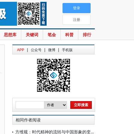
登录
注册
思想库
关键词
笔会
科普
排行
|
|
|
APP
公众号
微博
手机版
相同作者阅读
方维规：时代精神的流转与中国形象的变迁