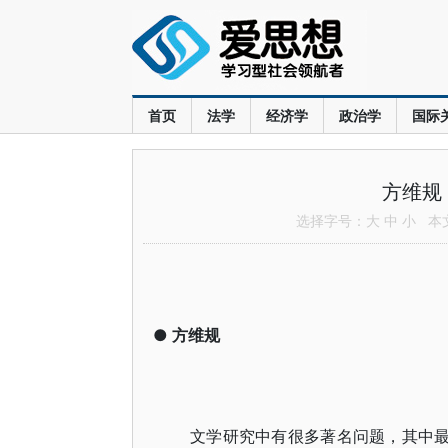
首页
法学
经济学
政治学
国际
方维规
选择字号：
大
中
小
本文共
●
方维规
文学研究中有很多著名问题，其中最