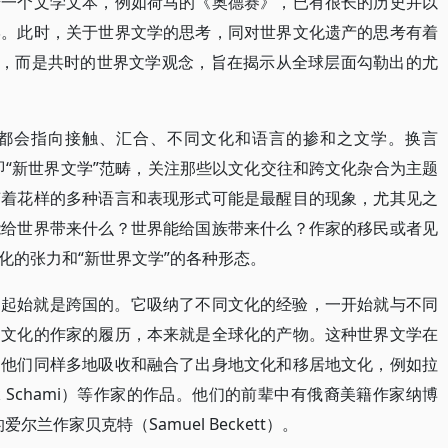
若一个文学文本，例如荷马的《奥德赛》，已有很长的历史并以
学。此时，关于世界文学的思考，同对世界文化遗产的思考有着
时，而是共时的世界文学观念，旨在揭示从全球层面勾勒出的尤
都会指向接触、汇合、不同文化和语言的掺和之文学。换言
ture）亦即“新世界文学”范畴，关注那些以文化交往和跨文化杂合为主题
变着花样的多种语言和表现形式可能是最醒目的现象，尤其见之
能给世界带来什么？世界能给国族带来什么？作家的移民或者见
化的张力和“新世界文学”的各种形态。
，起始就是跨国的。它吸纳了不同文化的经验，一开始就与不同
同文化的作家的履历，本来就是全球化的产物。这种世界文学在
，他们同样多地吸收和融合了出身地文化和移居地文化，例如拉
Rafik Schami）等作家的作品。他们的前辈中有俄裔美籍作家纳博
的爱尔兰作家贝克特（Samuel Beckett）。