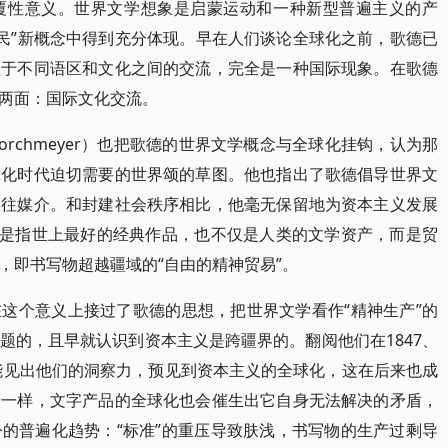
覆性意义。世界文学想象是启蒙运动和一种新型普遍主义的产
公民”新概念中得到充分体现。早在人们谈论全球化之前，歌德已
益于不同语区和文化之间的交流，完全是一种国际现象。在歌德
两面：国际文化交流。
 Borchmeyer）也把歌德的世界文学概念与全球化挂钩，认为那
球化时代迫切需要的世界颂的草图。他也指出了歌德倡导世界文
交往媒介。和封建社会秩序相比，他毫无保留地为资本主义发展
不是指世上最好的经典作品，也不仅是人类的文学资产，而是贸
，即书写物超越疆域的“自由的精神贸易”。
这个意义上接过了歌德的思想，把世界文学看作“精神生产”的
题的，且早就认识到资本主义是跨疆界的。翻阅他们在1847、
便能见出他们的洞察力，预见到资本主义的全球化，这在后来也成
产一样，文字产品的全球化也会催生出它自身无法解决的矛盾，
的普遍化趋势：“标准”的重压导致肤浅，书写物的生产过剩导