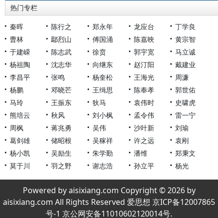
热门专栏
秦晖
陈行之
郑永年
龙应台
丁学良
曹林
鄢烈山
傅国涌
陈嘉映
黄宗智
于建嵘
陈志武
徐贲
郭宇宽
马立诚
杨祖陶
沈志华
向继东
赵汀阳
戴建业
李昌平
张鸣
杨奎松
王海光
周濂
杨鹏
邓晓芒
王缉思
陈奉孝
郭世佑
马玲
王振东
狄马
袁伟时
史啸虎
熊培云
秋风
刘小枫
孟令伟
雷一宁
周枫
蒋兆勇
吴伟
沙叶新
刘瑜
葛剑雄
储昭根
吴稼祥
许之远
袁刚
杨小凯
吴励生
朱学勤
潘维
郑秉文
莫于川
羽之野
谢志浩
孙立平
杨光
Powered by aisixiang.com Copyright © 2026 by
aisixiang.com All Rights Reserved 爱思想 京ICP备12007865
号-1 京公网安备11010602120014号.