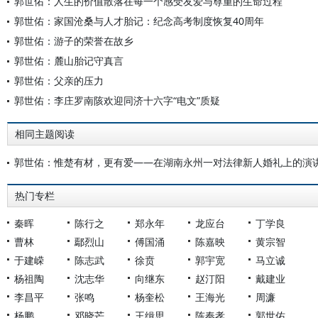
郭世佑：人生的价值散落在每一个感受友爱与尊重的生命过程
郭世佑：家国沧桑与人才胎记：纪念高考制度恢复40周年
郭世佑：游子的荣誉在故乡
郭世佑：麓山胎记守真言
郭世佑：父亲的压力
郭世佑：李庄罗南陔欢迎同济十六字“电文”质疑
相同主题阅读
郭世佑：惟楚有材，更有爱——在湖南永州一对法律新人婚礼上的演
热门专栏
秦晖
陈行之
郑永年
龙应台
丁学良
曹林
鄢烈山
傅国涌
陈嘉映
黄宗智
于建嵘
陈志武
徐贲
郭宇宽
马立诚
杨祖陶
沈志华
向继东
赵汀阳
戴建业
李昌平
张鸣
杨奎松
王海光
周濂
杨鹏
邓晓芒
王缉思
陈奉孝
郭世佑