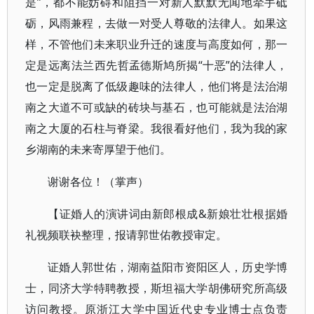
是”，都不能妨碍和阻挡一对新人默默无闻地牵手砥
砺，风雨兼程，去做一对受人尊敬的法律人。如果这
样，不管他们未来职业升迁的速度与高度如何，那一
定是远离法兰西先哲孟德斯鸠所揭“十恶”的法律人，
也一定是脱离了低级趣味的法律人，他们将是法治湖
南之大道不可或缺的砖块与基石，也可能就是法治湖
南之大厦的石柱与脊梁。我很看好他们，我为我的家
乡湖南的未来寄厚望于他们。
谢谢各位！（掌声）
【证婚人的演讲词由新郎根成&新娘壮壮根据婚
礼视频联袂整理，报请郭世佑教授审定。
证婚人郭世佑，湖南益阳市资阳区人，历史学博
士，同济大学特聘教授，斯坦福大学胡佛研究所高级
访问教授。原浙江大学中国近代史专业博士点负责