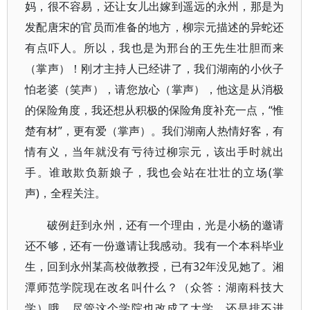
妈，很不容易，还让女儿出嫁到遥远的永州，那是为
发配唐宋的官员而准备的地方，柳宗元描述的异蛇还
有点吓人。所以，我也是为邢台的王先生壮胆而来
（掌声）！刚才主持人已经讲了，我们湖南的小伙子
怕老婆（笑声），请您放心（掌声），他这是从消极
的保险角度，我还想从积极的保险角度补充一点，“惟
楚有材”，更有爱（掌声）。我们湖南人热情好客，有
情有义，当年就没有亏待过柳宗元，该出手时就出
手。谁敢欺负新娘子，我也会站在壮壮的立场(掌
声)，全程关注。
破例赶到永州，还有一个理由，光是小杨的邀请
还不够，还有一份邀请让我感动。我有一个本科毕业
生，回到永州某高校做教授，已有32年没见她了。湘
潭师范学院现在改名叫什么？（众答：湖南科技大
学）哦，尽管这个学院也改成了大学，还是排不进