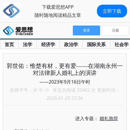
下载爱思想APP
立即下载
随时随地阅读精品文章
登录
注册
首页
法学
经济学
政治学
国际关系
社会学
郭世佑：惟楚有材，更有爱——在湖南永州一
对法律新人婚礼上的演讲
——2023年9月16日午时
选择字号：
大
中
小
本文共阅读 20462 次 更新时间：
2026-01-29 23:36
进入专题：
婚礼致辞