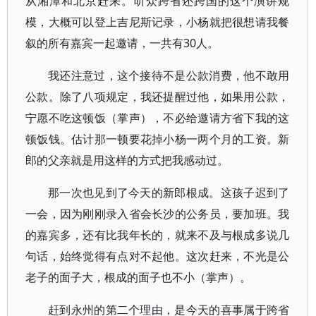
从湘潭和北京赶来。听众跨省还跨国的这个演讲规
模，大概可以登上吉尼斯记录，小杨就把很想请我餐
叙的所有嘉宾一起邀请，一共有30人。
我还注意过，这个接待不是公款消费，他不敢用
公款。除了八项规定，我还提醒过他，如果用公款，
宁愿不吃这顿饭（掌声），不必给邀请方省下我的这
顿饭钱。估计那一顿要花掉小杨一两个月的工资。新
郎的父亲就是用这样的方式把我感动过。
那一次也见到了今天的新郎根成。这孩子迟到了
一会，因为刚刚录入省会长沙的公务员，要加班。我
的嘉宾多，还有比我年长的，就来不及与根成多说几
句话，始终觉得有点对不起他。这次赶来，不光是公
老子的面子大，根成的面子也不小（掌声）。
赶到永州的第二个理由，是今天的喜事属于跨省