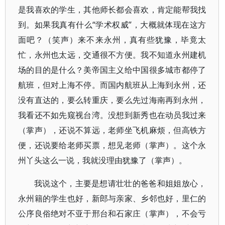
是我喜欢的学生，其他师长都会喜欢，肯定能帮我找
到。如果我真有什么“学术权威”，大概就体现在这方
面吧？（笑声）来不来永州，真有些犹豫，毕竟太
忙，永州也太远，交通很不方便。我不知道永州建机
场的目的是什么？美帝国主义给中国很多城市都停了
航班，但对上海不停。而国内航班从上海到永州，还
没有直达的，要么转重庆，要么先过海南再到永州，
我看还不如先窥视台湾。没想到新秀也在动员我过来
（掌声），还说不算远，老师坐飞机麻烦，但高铁方
便，还说要给老师买票，想见老师（掌声）。这个永
州丫头这么一说，我就没理由犹豫了（掌声）。
我说这个，主要是想请壮壮的爸爸和姐姐放心，
永州籍的学生也好，新郎与亲家、乡邻也好，里仁的
公序良俗绝对不亚于邢台和石家庄（掌声），不会亏