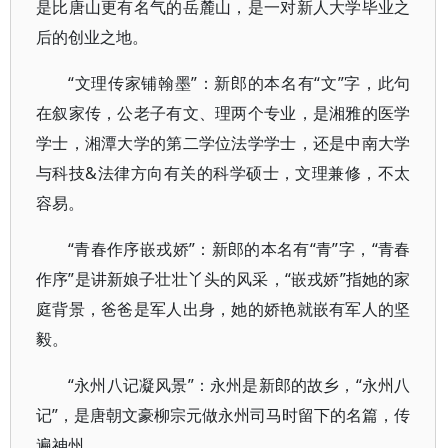
是比唐山更有名气的岳麓山，是一对新人大学毕业之
后的创业之地。
“文理传家铺翰墨”：新郎的本名有“文”字，此句
在叙家传，公老子有文、理两个专业，是湘雅的医学
学士，湘潭大学的第二学位法学学士，还是中南大学
与科技&法律方向有关的科学硕士，文理兼修，不太
容易。
“青春作序嵌戎娇”：新郎的本名有“青”字，“青春
作序”是讲新娘子壮壮丫头的风采，“嵌戎娇”指她的家
庭背景，爸爸是军人出身，她的娇艳就嵌有军人的坚
毅。
“永州八记凝风景”：永州是新郎的故乡，“永州八
记”，是唐朝文豪柳宗元做永州司马时留下的名篇，传
遍神州。