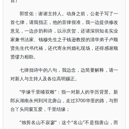
首）
郭世佑：谢谢主持人。动身之前，公老子写了一
首七律，请我指正，他的音律很准，我一边提供修改
意见，一边步韵和诗，以示庆贺，还请深圳知名实业
家兼书法家、钱穆先生之子钱逊教授的清华弟子卢顺
贤先生代书代裱，还代寄永州婚礼现场，还得感谢顺
贤缪力相助。
七律拙诗中的八句，我边念，边简要解释，请一
对新人与主持人及各位高明赐正。
“学缘千里哺双雕”：指一对新人的学历背景。新
郎从湖南永州到河北唐山，走过3700华里的路，与邢
台丫头同窗互爱，千里结缘；
“烛剪名山不寂寥”：这个“名山”不是指唐山，而