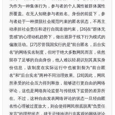
为作为一种集体行为，参与者的个人属性被群体属性
所覆盖。在无人知晓参与者姓名、身份的前提下，参
与者处于一种摆脱社会规范约束的匿名状态，不再主
动承担社会责任和进行自我道德约束，[26]在“群体无
责感”的心理动机趋势下，做出迥异于线下行为模式的
偏激活动。[27]尽管我国实行的是“前台匿名，后台实
名”的网络实名制度，但对于绝大多数网民而言，依然
留存了足够的自由身份，他人难以轻易识别其真实身
份信息，该制度在实际运行中也被割裂为“前台匿
名”和“后台实名”两种不同治理效果。[28]因此，网民
所承受的社会压力得到释放，能够进行更自由的网络
评论，这也是网络舆论监督与传统线下监督的差异所
在。不过，这种自由发表网络评论的状态一旦经由匿
名性心理被过度放大，则会使得网民彻底脱离“负责任
发言”的理想状态，肆无忌惮地进行非客观的网络评论