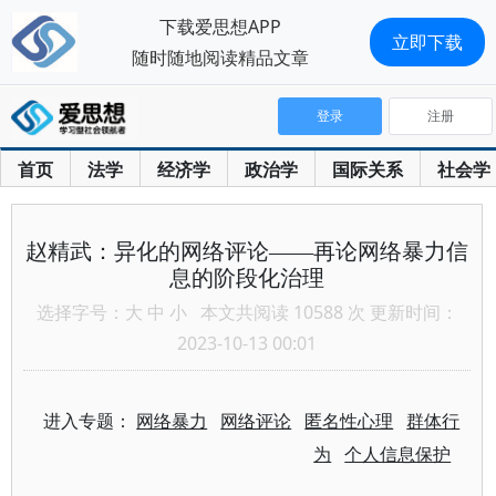
下载爱思想APP
立即下载
随时随地阅读精品文章
登录
注册
首页
法学
经济学
政治学
国际关系
社会学
赵精武：异化的网络评论——再论网络暴力信
息的阶段化治理
选择字号：
大
中
小
本文共阅读 10588 次 更新时间：
2023-10-13 00:01
进入专题：
网络暴力
网络评论
匿名性心理
群体行
为
个人信息保护