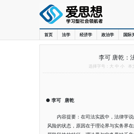
首页
法学
经济学
政治学
国际
李可 唐乾：
选择字号：
大
中
小
本文共
●
李可
唐乾
内容提要：在司法实践中，法律学说
风险的状态，原因在于理论界与实务界在