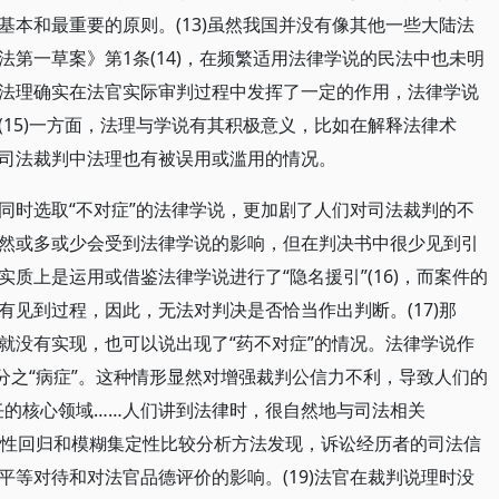
本和最重要的原则。(13)虽然我国并没有像其他一些大陆法
第一草案》第1条(14)，在频繁适用法律学说的民法中也未明
法理确实在法官实际审判过程中发挥了一定的作用，法律学说
15)一方面，法理与学说有其积极意义，比如在解释法律术
司法裁判中法理也有被误用或滥用的情况。
同时选取“不对症”的法律学说，更加剧了人们对司法裁判的不
然或多或少会受到法律学说的影响，但在判决书中很少见到引
质上是运用或借鉴法律学说进行了“隐名援引”(16)，而案件的
见到过程，因此，无法对判决是否恰当作出判断。(17)那
就没有实现，也可以说出现了“药不对症”的情况。法律学说作
分之“病症”。这种情形显然对增强裁判公信力不利，导致人们的
任的核心领域……人们讲到法律时，很自然地与司法相关
元线性回归和模糊集定性比较分析方法发现，诉讼经历者的司法信
等对待和对法官品德评价的影响。(19)法官在裁判说理时没