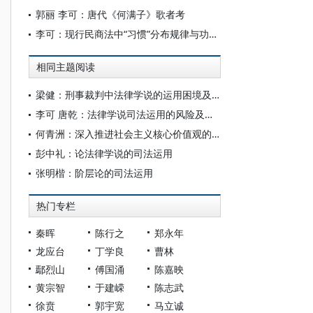
郭丽 李可：唐代《何满子》歌者考
李可：现行民商法中“习惯”分布规律与功能特征
相同主题阅读
梁健：刑事裁判中法律学说的运用困境及其解决路径
李可 唐乾：法律学说司法运用的风险及控制
何青洲：深入推进社会主义核心价值观的司法运用
彭中礼：论法律学说的司法运用
张明楷：阶层论的司法运用
热门专栏
秦晖
陈行之
郑永年
龙应台
丁学良
曹林
鄢烈山
傅国涌
陈嘉映
黄宗智
于建嵘
陈志武
徐贲
郭宇宽
马立诚