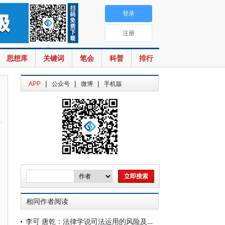
登录
注册
思想库
关键词
笔会
科普
排行
|
|
|
APP
公众号
微博
手机版
相同作者阅读
李可 唐乾：法律学说司法运用的风险及控制