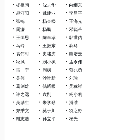
杨祖陶
沈志华
向继东
赵汀阳
戴建业
李昌平
张鸣
杨奎松
王海光
周濂
杨鹏
邓晓芒
王缉思
陈奉孝
郭世佑
马玲
王振东
狄马
袁伟时
史啸虎
熊培云
秋风
刘小枫
孟令伟
雷一宁
周枫
蒋兆勇
吴伟
沙叶新
刘瑜
葛剑雄
储昭根
吴稼祥
许之远
袁刚
杨小凯
吴励生
朱学勤
潘维
郑秉文
莫于川
羽之野
谢志浩
孙立平
杨光