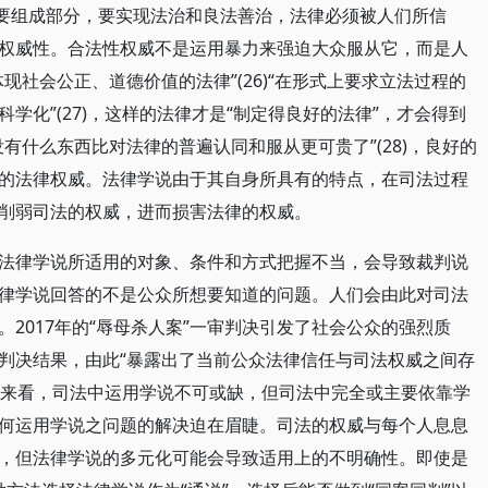
必要组成部分，要实现法治和良法善治，法律必须被人们所信
权威性。合法性权威不是运用暴力来强迫大众服从它，而是人
现社会公正、道德价值的法律”(26)“在形式上要求立法过程的
学化”(27)，这样的法律才是“制定得良好的法律”，才会得到
有什么东西比对法律的普遍认同和服从更可贵了”(28)，良好的
的法律权威。法律学说由于其自身所具有的特点，在司法过程
削弱司法的权威，进而损害法律的权威。
法律学说所适用的对象、条件和方式把握不当，会导致裁判说
律学说回答的不是公众所想要知道的问题。人们会由此对司法
2017年的“辱母杀人案”一审判决引发了社会公众的强烈质
判决结果，由此“暴露出了当前公众法律信任与司法权威之间存
形势来看，司法中运用学说不可或缺，但司法中完全或主要依靠学
何运用学说之问题的解决迫在眉睫。司法的权威与每个人息息
，但法律学说的多元化可能会导致适用上的不明确性。即使是