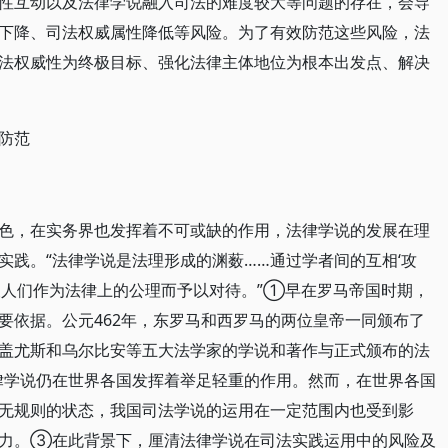
性互动以及法律学说融入司法的难度较大等问题的存在，会导
下降、司法权威属性降低等风险。为了有效防范这些风险，法
法权威性为终极目标、强化法律主体地位为根本出发点、解决
 防范
色，在实务界也发挥着不可或缺的作用，法律学说的发展在理
实践。“法律学说是法理形成的渊薮……通过学者间的互相‘攻
被人们作为法律上的公理而予以对待。”①早在罗马帝国时期，
要依据。公元462年，东罗马和西罗马的两位皇帝一同颁布了
盖尤斯和乌尔比安等五大法学家的学说和著作与正式颁布的法
律学说仍在世界各国发挥着举足轻重的作用。然而，在世界各国
无规则的状态，我国司法学说的运用在一定范围内也受到影
服力。③在此背景下，厘清法律学说在司法实践运用中的风险及