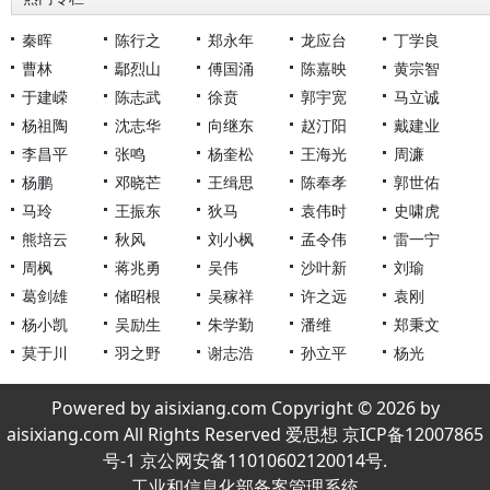
秦晖
陈行之
郑永年
龙应台
丁学良
曹林
鄢烈山
傅国涌
陈嘉映
黄宗智
于建嵘
陈志武
徐贲
郭宇宽
马立诚
杨祖陶
沈志华
向继东
赵汀阳
戴建业
李昌平
张鸣
杨奎松
王海光
周濂
杨鹏
邓晓芒
王缉思
陈奉孝
郭世佑
马玲
王振东
狄马
袁伟时
史啸虎
熊培云
秋风
刘小枫
孟令伟
雷一宁
周枫
蒋兆勇
吴伟
沙叶新
刘瑜
葛剑雄
储昭根
吴稼祥
许之远
袁刚
杨小凯
吴励生
朱学勤
潘维
郑秉文
莫于川
羽之野
谢志浩
孙立平
杨光
Powered by aisixiang.com Copyright © 2026 by
aisixiang.com All Rights Reserved 爱思想 京ICP备12007865
号-1 京公网安备11010602120014号.
工业和信息化部备案管理系统