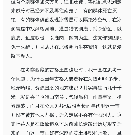
但有个别群体迷失方向，往北迁徙，等他们意识到越
来越冷时已经来不及再往南走了。有的群体死亡灭
绝，有的群体偶然发现冰雪层可以隔绝冷空气，在冰
洞雪屋中找到栖身地。通过猎取驯鹿，捕杀鲸鱼，以
鹿皮、鱼皮取暖，以鹿肉、鲸肉为生。这支部族因此
免于灭绝，并且从此在北极圈内生存繁衍，这就是爱
斯基摩人。
在考察西藏的古格王国遗址时，我一直在思考一
个问题，为什么当年古格人要选择在海拔4000多米、
地形崎岖、资源匮乏的地方建都？其实再往南几十千
米，就是喜马拉雅山南麓，气候温和、雨量丰富、植
被茂盛，而且在公元9世纪后相当长的年代里这一带
并没有被其他人占据，迁入定居不会有什么阻力。这
支吐蕃人是在政敌追杀下从前藏长途跋涉历尽艰辛迁
来的，而这一带正好有深厚的黄土堆积和水源。一旦