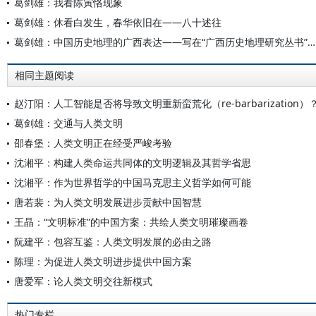
葛剑雄：我看陈寅恪现象
葛剑雄：休看白发生，春华依旧在——八十述往
葛剑雄：中国历史地理的广西表达——写在“广西历史地理研究丛书”出版之际
相同主题阅读
赵汀阳：人工智能是否将导致文明重新蛮荒化（re-barbarization）
葛剑雄：交通与人类文明
邵春堡：人类文明正在经受严峻考验
沈湘平：构建人类命运共同体的文明逻辑及其哲学省思
沈湘平：作为世界哲学的中国马克思主义哲学如何可能
唐若裴：为人类文明发展进步贡献中国智慧
王晶：“文明标准”的中国方案：共绘人类文明璀璨画卷
阮建平：包容互鉴：人类文明发展的必由之路
陈理：为促进人类文明进步提供中国方案
唐爱军：论人类文明交往新模式
热门专栏