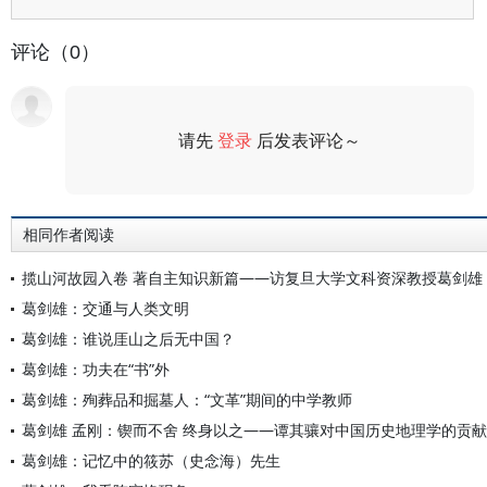
评论（0）
请先
登录
后发表评论～
评论
相同作者阅读
揽山河故园入卷 著自主知识新篇——访复旦大学文科资深教授葛剑雄
葛剑雄：交通与人类文明
葛剑雄：谁说厓山之后无中国？
葛剑雄：功夫在“书”外
葛剑雄：殉葬品和掘墓人：“文革”期间的中学教师
葛剑雄 孟刚：锲而不舍 终身以之——谭其骧对中国历史地理学的贡献
葛剑雄：记忆中的筱苏（史念海）先生