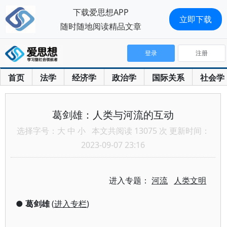
下载爱思想APP
立即下载
随时随地阅读精品文章
登录
注册
首页
法学
经济学
政治学
国际关系
社会学
葛剑雄：人类与河流的互动
选择字号：
大
中
小
本文共阅读 13075 次 更新时间：
2023-09-07 23:16
进入专题：
河流
人类文明
●
葛剑雄
(
进入专栏
)