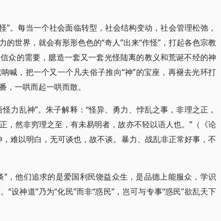
有“怪”。每当一个社会面临转型，社会结构变动，社会管理松弛，
的世界，就会有形形色色的“奇人”出来“作怪”，打起各色宗教
同信众的需要，臆造一套又一套光怪陆离的教义和荒诞不经的神
呐喊，把一个又一个凡夫俗子推向“神”的宝座，再褪去光环打
番，一哄而起一哄而散。
语怪力乱神”。朱子解释：“怪异、勇力、悖乱之事，非理之正，
正，然非穷理之至，有未易明者，故亦不轻以语人也。”（《论
神，难以明白，无可谈也，故不谈。暴力、战乱非正常好事，不
谈”，他们追求的是爱国利民饶益众生，是品德上能服众，学识
“设神道”乃为“化民”而非“惑民”，岂可与专事“惑民”欲乱天下