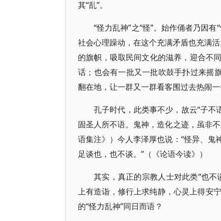
其“乱”。
“怪力乱神”之“怪”。始作俑者乃因
社会心理躁动，在这个充满矛盾也充满活力
的旗帜，吸取民间文化的滋养，迎合不
话；也会有一批又一批吹鼓手扑过来摇旗
翻在地，让一群又一群看客围过去热闹一
孔子时代，此类事不少，故云“子不
固圣人所不语。鬼神，造化之迹，虽非不
语集注》）今人李泽厚也说：“怪异、鬼
足谈也，也不谈。”（《论语今读》）
其实，真正的宗教人士对此类“也不
上有造诣，修行上求纯静，心灵上得安宁。
的“怪力乱神”同日而语？