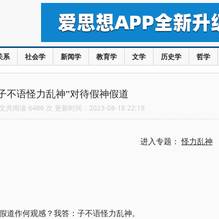
关系
社会学
新闻学
教育学
文学
历史学
哲学
子不语怪力乱神”对待假神假道
共阅读 6486 次 更新时间：2023-08-18 22:18
进入专题：
怪力乱神
假道作何观感？我答：子不语怪力乱神。