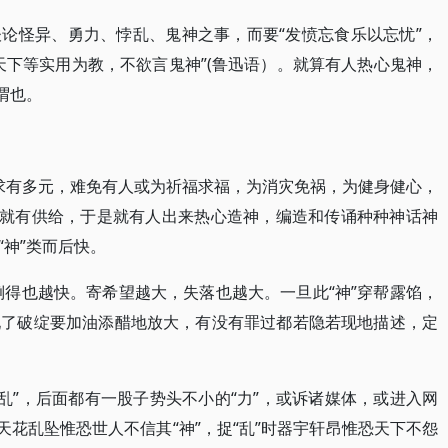
论怪异、勇力、悖乱、鬼神之事，而要“发愤忘食乐以忘忧”，
天下等实用为教，不欲言鬼神”(鲁迅语）。就算有人热心鬼神，
谓也。
需求有多元，难免有人或为祈福求福，为消灾免祸，为健身健心，
求就有供给，于是就有人出来热心造神，编造和传诵种种神话神
神”类而后快。
快，倒得也越快。寄希望越大，失落也越大。一旦此“神”穿帮露馅，
现了破绽要加油添醋地放大，有没有罪过都若隐若现地描述，定
捉“乱”，后面都有一股子势头不小的“力”，或诉诸媒体，或进入网
天花乱坠惟恐世人不信其“神”，捉“乱”时器宇轩昂惟恐天下不怨