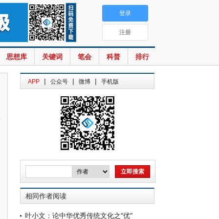
登录
注册
思想库
关键词
笔会
科普
排行
|
|
|
APP
公众号
微博
手机版
相同作者阅读
叶小文：论中华优秀传统文化之“优”