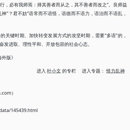
人行，必有我师焉：择其善者而从之，其不善者而改之”。良师益
乱神”？君不妨“语常而不语怪，语德而不语力，语治而不语乱，
的关键时期、加快转变发展方式的攻坚时期，需要“多语”的，
奋发进取、理性平和、开放包容的社会心态。
海外版》
进入
叶小文
的专栏 进入专题：
怪力乱神
g.com）
ata/145439.html