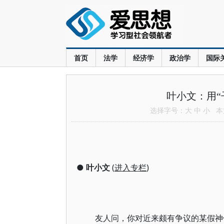
首页
法学
经济学
政治学
国际
叶小文：用“
选择字号：
大
中
小
本文
●
叶小文
(
进入专栏
)
友人问，你对近来颇有争议的某假神