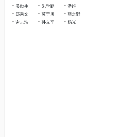
吴励生
朱学勤
潘维
郑秉文
莫于川
羽之野
谢志浩
孙立平
杨光