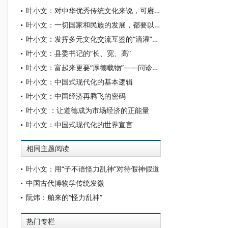
叶小文：对中华优秀传统文化来说，可赓续三条文脉
叶小文：一切国家和民族的发展，都要以文化创新和文明进步为先导和基础——赓续文脉 明体达用
叶小文：发挥多元文化交流互鉴的“滴灌”作用
叶小文：县委书记的“长、宽、高”
叶小文：富起来更要“厚德载物”——问诊市场经济中的“信用缺失症”
叶小文：中国式现代化的基本逻辑
叶小文：中国经济再腾飞的密码
叶小文 ：让道德成为市场经济的正能量
叶小文：中国式现代化的世界宣言
相同主题阅读
叶小文：用“子不语怪力乱神”对待假神假道
中国古代博物学传统发微
阮炜：舶来的“怪力乱神”
热门专栏