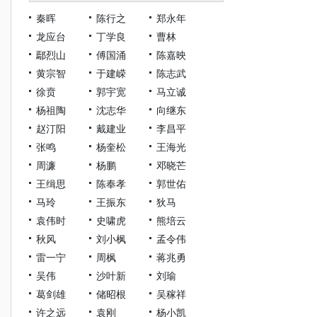
秦晖
陈行之
郑永年
龙应台
丁学良
曹林
鄢烈山
傅国涌
陈嘉映
黄宗智
于建嵘
陈志武
徐贲
郭宇宽
马立诚
杨祖陶
沈志华
向继东
赵汀阳
戴建业
李昌平
张鸣
杨奎松
王海光
周濂
杨鹏
邓晓芒
王缉思
陈奉孝
郭世佑
马玲
王振东
狄马
袁伟时
史啸虎
熊培云
秋风
刘小枫
孟令伟
雷一宁
周枫
蒋兆勇
吴伟
沙叶新
刘瑜
葛剑雄
储昭根
吴稼祥
许之远
袁刚
杨小凯