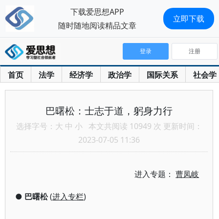
下载爱思想APP
立即下载
随时随地阅读精品文章
登录
注册
首页
法学
经济学
政治学
国际关系
社会学
巴曙松：士志于道，躬身力行
选择字号：
大
中
小
本文共阅读 10949 次 更新时间：
2023-07-05 11:36
进入专题：
曹凤岐
●
巴曙松
(
进入专栏
)