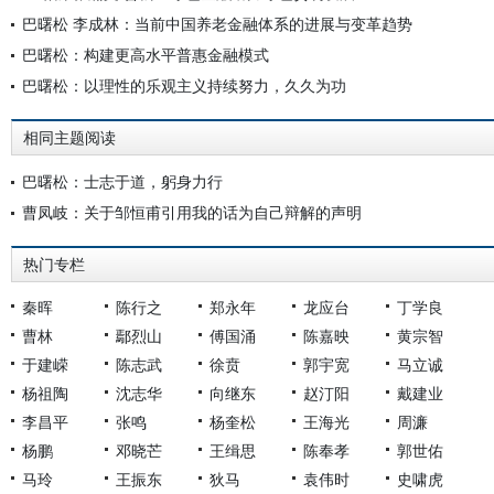
巴曙松 李成林：当前中国养老金融体系的进展与变革趋势
巴曙松：构建更高水平普惠金融模式
巴曙松：以理性的乐观主义持续努力，久久为功
相同主题阅读
巴曙松：士志于道，躬身力行
曹凤岐：关于邹恒甫引用我的话为自己辩解的声明
热门专栏
秦晖
陈行之
郑永年
龙应台
丁学良
曹林
鄢烈山
傅国涌
陈嘉映
黄宗智
于建嵘
陈志武
徐贲
郭宇宽
马立诚
杨祖陶
沈志华
向继东
赵汀阳
戴建业
李昌平
张鸣
杨奎松
王海光
周濂
杨鹏
邓晓芒
王缉思
陈奉孝
郭世佑
马玲
王振东
狄马
袁伟时
史啸虎