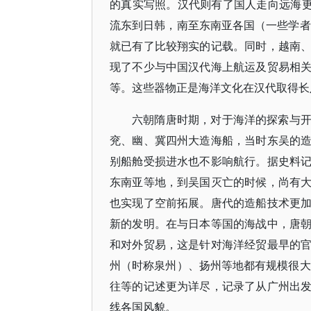
的真实写照。汉代则有了国人走向远海更
流东到日韩，南至东南亚各国（一些学者
就已有了比较翔实的记载。同时，越南
现了不少与中国汉代海上航运及贸易相
等。这些器物正是海洋文化在汉代取得长
六朝隋唐时期，对于海洋的探索与
兖、幽、冀四州大造海船，当时东吴的
别船舱受损进水也不影响航行。据史料
东南亚等地，到吴国灭亡的时候，尚有
也实现了空前拓展。唐代的造船技术更
新的发明。在与日本等国的海战中，唐
和对外贸易，这是针对海洋经贸最早的
州（时称泉州）、扬州等地都有规模很大
往等的记述更为详尽，记录了从广州出
线各国风貌。