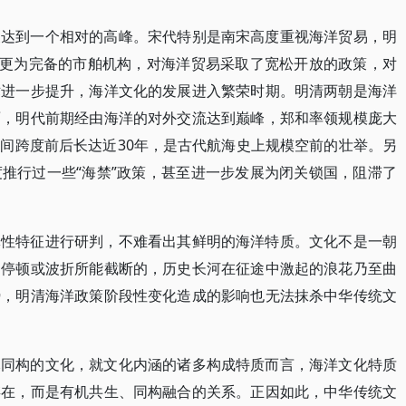
展达到一个相对的高峰。宋代特别是南宋高度重视海洋贸易，明
了更为完备的市舶机构，对海洋贸易采取了宽松开放的政策，对
术进一步提升，海洋文化的发展进入繁荣时期。明清两朝是海洋
面，明代前期经由海洋的对外交流达到巅峰，郑和率领规模庞大
间跨度前后长达近30年，是古代航海史上规模空前的壮举。另
推行过一些“海禁”政策，甚至进一步发展为闭关锁国，阻滞了
体性特征进行研判，不难看出其鲜明的海洋特质。文化不是一朝
的停顿或波折所能截断的，历史长河在征途中激起的浪花乃至曲
势，明清海洋政策阶段性变化造成的影响也无法抹杀中华传统文
元同构的文化，就文化内涵的诸多构成特质而言，海洋文化特质
存在，而是有机共生、同构融合的关系。正因如此，中华传统文