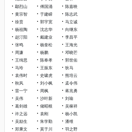
鄢烈山
傅国涌
陈嘉映
黄宗智
于建嵘
陈志武
徐贲
郭宇宽
马立诚
杨祖陶
沈志华
向继东
赵汀阳
戴建业
李昌平
张鸣
杨奎松
王海光
周濂
杨鹏
邓晓芒
王缉思
陈奉孝
郭世佑
马玲
王振东
狄马
袁伟时
史啸虎
熊培云
秋风
刘小枫
孟令伟
雷一宁
周枫
蒋兆勇
吴伟
沙叶新
刘瑜
葛剑雄
储昭根
吴稼祥
许之远
袁刚
杨小凯
吴励生
朱学勤
潘维
郑秉文
莫于川
羽之野