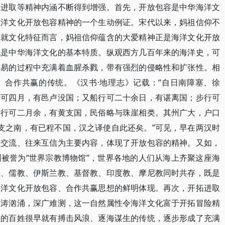
拓进取等精神内涵不断得到增强。首先，开放包容是中华海洋文
海洋文化开放包容精神的一个生动例证。宋代以来，妈祖信仰不
。就文化特征而言，妈祖信仰蕴含的大爱精神正是海洋文化开放
也是中华海洋文化的基本特质。纵观西方几百年来的海洋史，可
贸易的过程中充满着血腥杀戮，带有强烈的侵略性和扩张性。相
、合作共赢的传统。《汉书·地理志》记载：“自日南障塞、徐
行可四月，有邑卢没国；又船行可二十余日，有谌离国；步行可
船行可二月余，有黄支国，民俗略与珠崖相类。其州广大，户口
支之南，有已程不国，汉之译使自此还矣。”可见，早在两汉时
互交流、往来互信为主要内容，体现了开放包容的精神。又如，
被誉为“世界宗教博物馆”，世界各地的人们从海上齐聚这座海
教、儒教、伊斯兰教、基督教、印度教、摩尼教同时共存，既是
海洋文化开放包容、合作共赢思想的鲜明体现。再次，开拓进取
波涛汹涌，深广难测，这一自然属性令海洋文化富于开拓冒险精
区的百姓很早就有搏击风浪、逐海谋生的传统，逐步形成了充满