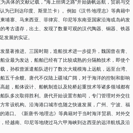
为具体的文献记载，“海上丝绸之路”开始扬帆远航，贸易与交
认为已到达印度、斯里兰卡）。例如《汉书·地理志》等典籍中
、柬埔寨、马来西亚、菲律宾、印尼等东南亚国家沿海或岛屿发
关的考古遗存，出土、发现了数量可观的汉代陶器、铜器、铁器
足发展的实证。
开发显著推进。三国时期，造船技术进一步提升，魏国曾在青、
造船业最为发达，船舶已经有了比较成熟的分隔舱技术，即使个
记载，孙权曾派遣船队进行了数次大规模海上远航，远至台湾、
大船五千余艘。唐代不仅陆上疆域广阔，对于海洋的控制和影响
加高超，船体设计、船帆制造以及轮桥起重技术等诸多领域都有
朝船队多次取得胜利。唐代开始设置市舶司，专门管理对外交往
官方常设机构。沿海港口城市也随之快速发展，广州、宁波、福
的港口。《新唐书·地理志》等典籍对于当时海洋贸易、对外交
发，经越南、印尼等地绕过马六甲海峡到达西亚的远洋航线及沿