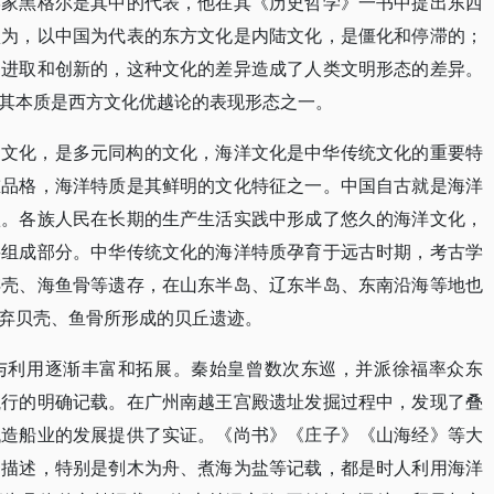
学家黑格尔是其中的代表，他在其《历史哲学》一书中提出东西
认为，以中国为代表的东方文化是内陆文化，是僵化和停滞的；
是进取和创新的，这种文化的差异造成了人类文明形态的差异。
其本质是西方文化优越论的表现形态之一。
的文化，是多元同构的文化，海洋文化是中华传统文化的重要特
重品格，海洋特质是其鲜明的文化特征之一。中国自古就是海洋
疆。各族人民在长期的生产生活实践中形成了悠久的海洋文化，
要组成部分。中华传统文化的海洋特质孕育于远古时期，考古学
蚌壳、海鱼骨等遗存，在山东半岛、辽东半岛、东南沿海等地也
弃贝壳、鱼骨所形成的贝丘遗迹。
与利用逐渐丰富和拓展。秦始皇曾数次东巡，并派徐福率众东
航行的明确记载。在广州南越王宫殿遗址发掘过程中，发现了叠
代造船业的发展提供了实证。《尚书》《庄子》《山海经》等大
的描述，特别是刳木为舟、煮海为盐等记载，都是时人利用海洋