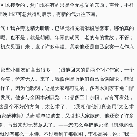
也可以接受的，然而现在有的只是全无意义的东西，声音，不祥
天晚上即可忽然得到启示，有新的气力往下写。
瘴气！我在旁边稍为听听，已经觉得充满滑稽愚蠢事。哪怕真的
好呢。也不是，就是胡闹。年青的胡闹，老的有的世故，不管；
们初次见面）来，发了许多牢骚。我劝他还是自己寂寞一点作点
那些小朋友们高出很多。（跟他回来的是两个“小”作家，一个
说会笑，旁若无人。来了，我照例是听他们自己高谈阔论，菲薄
明样子。因为他聪明，这是大家都可见的，多有木刻家不免自惭
其发展。他参与全国木刻展览，出品多至十余幅，皆有可看处，
这是个不好的方向，太艺术了。（我相信他们真会用“太艺术
苗家酬神舞》为苏联单独购去，又引起大家嫉妒。他还说了许多
笑，写出来却无甚意思了。——您怎么会把他那张《饥饿的银
就没有那么一本诗。不过看到了那张图，李很高兴，说：“我一