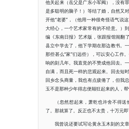
他关起来（岳父是广东小军阀），没有
是多聪明的脑子！）等结了婚，自然又
开他“老婆”，（他用一种很奇怪语气说
大经心，一个艺术家常有的不经意。）
编《东南日报》艺术版，张跟报馆闹翻了
县立中学去了，他下学期在那边教书。
那些甚么“家”们远些），可以安心工作
响的刻几年。我直觉的不赞成他回去。
自满，而且死一样的悲观起来。回去短
回乡念头商量，我也有点疲倦了，但我
玉不是那种少年得志便颠狂起来的人，帮
（忽然想起来，萧乾也许舍不得送
了。那就算了。反正也不太贵，十万元即
我曾说还要试写论黄永玉木刻的文