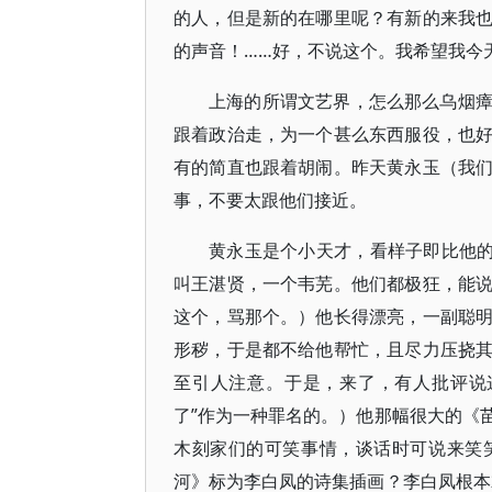
的人，但是新的在哪里呢？有新的来我
的声音！……好，不说这个。我希望我今
上海的所谓文艺界，怎么那么乌烟
跟着政治走，为一个甚么东西服役，也
有的简直也跟着胡闹。昨天黄永玉（我
事，不要太跟他们接近。
黄永玉是个小天才，看样子即比他的
叫王湛贤，一个韦芜。他们都极狂，能
这个，骂那个。）他长得漂亮，一副聪
形秽，于是都不给他帮忙，且尽力压挠
至引人注意。于是，来了，有人批评说
了”作为一种罪名的。）他那幅很大的《
木刻家们的可笑事情，谈话时可说来笑
河》标为李白凤的诗集插画？李白凤根本