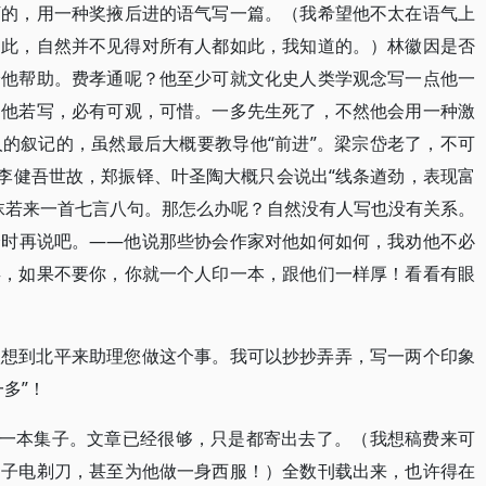
下的，用一种奖掖后进的语气写一篇。（我希望他不太在语气上
如此，自然并不见得对所有人都如此，我知道的。）林徽因是否
给他帮助。费孝通呢？他至少可就文化史人类学观念写一点他一
，他若写，必有可观，可惜。一多先生死了，不然他会用一种激
的叙记的，虽然最后大概要教导他“前进”。梁宗岱老了，不可
？李健吾世故，郑振铎、叶圣陶大概只会说出“线条遒劲，表现富
沫若来一首七言八句。那怎么办呢？自然没有人写也没有关系。
会时再说吧。——他说那些协会作家对他如何如何，我劝他不必
类，如果不要你，你就一个人印一本，跟他们一样厚！看看有眼
很想到北平来助理您做这个事。我可以抄抄弄弄，写一两个印象
多”！
印一本集子。文章已经很够，只是都寄出去了。（我想稿费来可
胡子电剃刀，甚至为他做一身西服！）全数刊载出来，也许得在