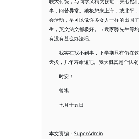
联大传统，与同学又稍为接近，关心她们
事，闷苦异常。她极想来上海，或北平
会活动，早可以像许多女人一样的出国
生，英文法文都极好。（袁家骅先生等
有没有甚么办法吧。
我实在找不到事，下学期只有仍在
齿拔，几年寿命短吧。我大概真是个怯弱
时安！
曾祺
七月十五日
本文责编：
SuperAdmin