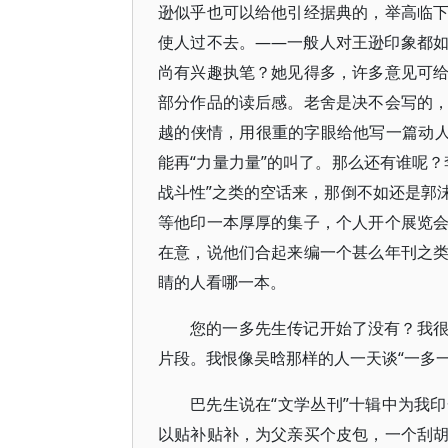
逊似乎也可以给他引经据典的，举高临
使人过不去。——一般人对王逊印象都
尚有兴趣执笔？她见得多，许多意见可
部分作品的读后感。老舍是决不会写的
越的侠情，用很重的字眼给他写一篇动人
能再“力量力量”的叫了。那么还有谁呢
战斗性”之类的空话来，那倒不如还是郭
等他印一本厚厚的集子，个人开个展览
在意，说他们合起来编一个甚么年刊之
睛的人看哪一本。
您的一多先生传记开始了没有？我
片段。我恨像吴晗那样的人一天谈“一多一
巴先生说在“文学丛刊”十辑中为我
以贴补贴补，为父亲买个皮包，一个刮