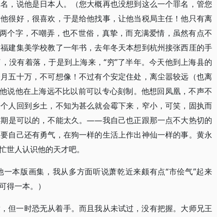
罪名，说他是日本人。（您大概再也没想到这么一个罪名，管您
对他很好，很喜欢，于是给他找事，让他当税局主任！他只有离
这两个字，不嘲弄，也不世俗，真挚，而充满爱情，虽然有点不
到福建集美学校教了一年书，去年冬天本想到杭州接张西厓的手
，没有着落，于是到上海来，“穷”了半年。今天他到上海县的
一月五十万，不可想像！不过有个安定住处，离尘嚣较远（也离
。他说他在上海远不比以前可以专心刻制。他想回凤凰，不声不
一个人回到乡土，不知为甚么就会霉下来，窄小，可笑，固执而
时期是可以的，不能太久。——我自己也正跟那一点不大热切的
总要自己还有勇气，在狗一样的生活上作出神仙一样的事。黄永
忙世人认识他的天才吧。
他一本版画集，我从多方面听说萧乾近来颇有点“市侩气”起来
可得一本。）
章，但一时恐无从着手。而且我从未试过，没有把握。大师兄王