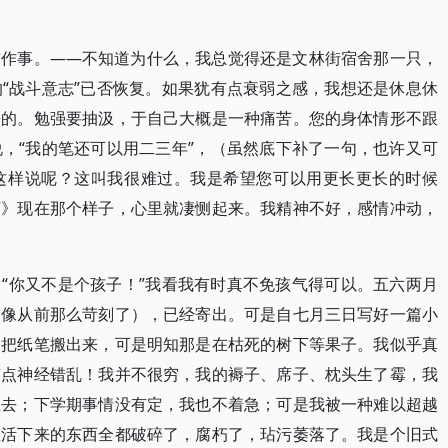
前作事。——不知道为什么，我总觉得还是文林街宿舍那一只，
“战斗意志”已否恢复。如果犹有点衰弱之感，我想还是休息休
来的。勉强要抽汲，于自己大概是一种痛苦。您的身体情形不跟
，“我的笔还可以用二三年”，（虽然底下补了一句，也许又可
这样说呢？这叫我很难过。我是希望您可以用更长更长的时候
河》现在那个样子，心里就凄恻起来。我精神不好，感情冲动，
“你又不是个孩子！”我看我有时真不免孩气得可以。五六两月
不像从前那么苛刻了），已经寄出。可是自七月三日写好一篇小
天把纸笔搬出来，可是明知那是在枯死的树下等果子。我似乎真
有点神经错乱！我并不很穷，我的褥子、席子、枕头生了霉，我
里去；下学期事情没有定，我也不着急；可是我被一种难以超越
生活下来的东西全都破碎了，腐朽了，玷污萎落了。我是个旧式