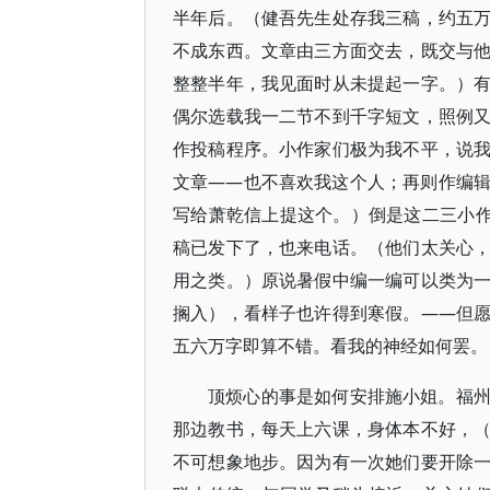
半年后。（健吾先生处存我三稿，约五
不成东西。文章由三方面交去，既交与
整整半年，我见面时从未提起一字。）
偶尔选载我一二节不到千字短文，照例
作投稿程序。小作家们极为我不平，说
文章——也不喜欢我这个人；再则作编
写给萧乾信上提这个。）倒是这二三小作
稿已发下了，也来电话。（他们太关心
用之类。）原说暑假中编一编可以类为
搁入），看样子也许得到寒假。——但
五六万字即算不错。看我的神经如何罢。
顶烦心的事是如何安排施小姐。福
那边教书，每天上六课，身体本不好，
不可想象地步。因为有一次她们要开除