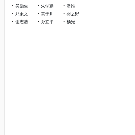
吴励生
朱学勤
潘维
郑秉文
莫于川
羽之野
谢志浩
孙立平
杨光