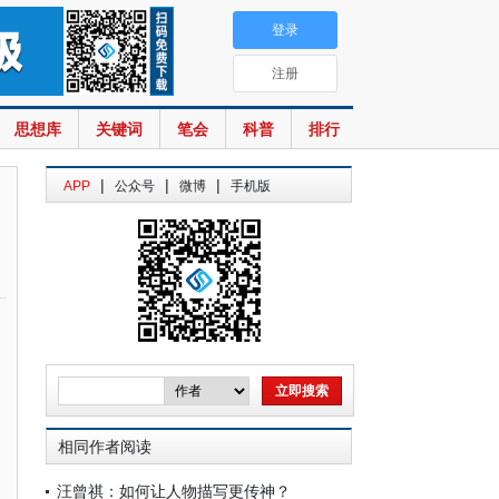
登录
注册
思想库
关键词
笔会
科普
排行
|
|
|
APP
公众号
微博
手机版
相同作者阅读
汪曾祺：如何让人物描写更传神？