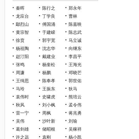
秦晖
陈行之
郑永年
龙应台
丁学良
曹林
鄢烈山
傅国涌
陈嘉映
黄宗智
于建嵘
陈志武
徐贲
郭宇宽
马立诚
杨祖陶
沈志华
向继东
赵汀阳
戴建业
李昌平
张鸣
杨奎松
王海光
周濂
杨鹏
邓晓芒
王缉思
陈奉孝
郭世佑
马玲
王振东
狄马
袁伟时
史啸虎
熊培云
秋风
刘小枫
孟令伟
雷一宁
周枫
蒋兆勇
吴伟
沙叶新
刘瑜
葛剑雄
储昭根
吴稼祥
许之远
袁刚
杨小凯