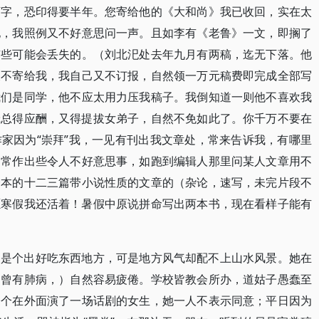
万字，恐印得要半年。您寄给他的《大和尚》我已收回，实在太
他，我照例又不好意思问一声。且如李有《老鲁》一文，即搁了
有些可能会丢失的。（刘北汜处去年九月有两稿，迄无下落。他
又不寄给我，我自己又不订报，自然领一万元稿费即完成全部写
我们是同学，他不应太用力压我稿子。我倒知道一则他不喜欢我
辑总得应酬，又得提拔女弟子，自然不免如此了。你千万不要在
家因为“崇拜”我，一见有刊出我文章处，常来告诉我，有哪里
，常作出些令人不好意思事，如跑到编辑人那里问某人文章用不
一本的十二三篇带小说性质的文章的（杂论，速写，未完片段不
愿寒假我还活着！暑假中原说拼命写出两本书，现在看样子能有
州是个出好吃东西地方，可是地方风气却配不上山水风景。她在
（曾有肺病，）自然容易疲倦。学校皆教会所办，道姑子愚蠢至
一个在外面演了一场话剧的女生，她一人不表示同意；平日因为