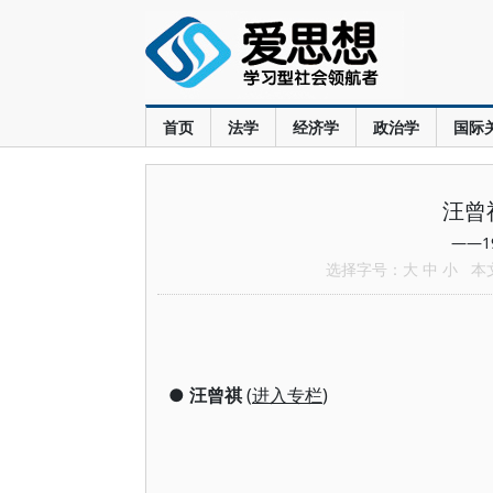
首页
法学
经济学
政治学
国际
汪曾
——1
选择字号：
大
中
小
本文共
●
汪曾祺
(
进入专栏
)