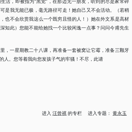
生活，即被指为“黑党”，在那边无一朋友，听到的尽是家常碎
，可是我无能已极，毫无路径可走！她自己又不会活动。（若稍
了，也不会欣赏我这么一个既穷且怪的人！）她在外文系是高材
均深知此）您能不能给她找一个比较闲逸一点事？问问今甫先生
这里，一星期教二十八课，再准备一套被窝让它霉，准备三颗牙
的人。您等着我向您发孩子气的牢骚！不尽，此请
进入
汪曾祺
的专栏 进入专题：
黄永玉