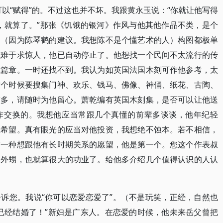
以“赋得”的。不过这也并不坏。我跟黄永玉说：“你就让他写得
用，就算了。”那张《饥饿的银河》作风与他其他作品不类，是个
，（因为陈琴鹤的建议。我想陈不是个懂艺术的人）构图都极单
概难于求惊人，他已自动停止了。他想找一个民间不太流行的传
成篇章。一时还找不到。我认为如英国法国木刻可作他参考，太
这个时候要搜集门神、欢乐、钱马、佛像、神俑、纸花、古陶、
较多，请随时为他留心。萧乾编有英国木刻集，是否可以让他送
作交换的。我想他应当常跟几个真懂的前辈多谈谈，他年纪轻
煌希望。真有眼光的应当对他投资，我想绝不蚀本。若不相信，
有一种想跟他有长时期关系的愿望，他是第一个。您这个作表叔
个外甥，也就算很大的功业了。给他多介绍几个值得认识的人认
诉您。我说“你可以恋爱恋爱了”。（不是玩笑，正经，自然也
已经结婚了！”新妇是广东人。在恋爱的时候，他未来岳父曾把