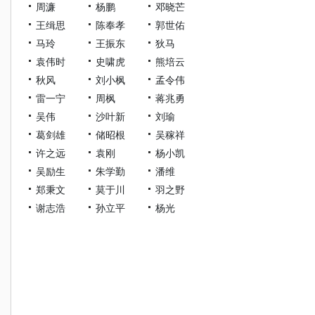
周濂
杨鹏
邓晓芒
王缉思
陈奉孝
郭世佑
马玲
王振东
狄马
袁伟时
史啸虎
熊培云
秋风
刘小枫
孟令伟
雷一宁
周枫
蒋兆勇
吴伟
沙叶新
刘瑜
葛剑雄
储昭根
吴稼祥
许之远
袁刚
杨小凯
吴励生
朱学勤
潘维
郑秉文
莫于川
羽之野
谢志浩
孙立平
杨光