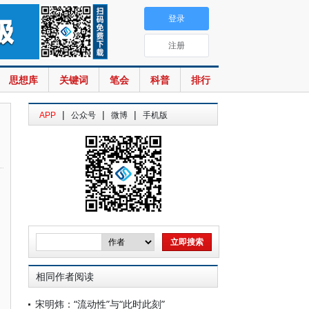
登录
注册
思想库
关键词
笔会
科普
排行
|
|
|
APP
公众号
微博
手机版
相同作者阅读
宋明炜：“流动性”与“此时此刻”