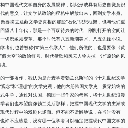
重构中国现代文学自身的发展规律，以此形成具有历史自觉意识
时代的意义，让文学从政治的桎梏中解放出来，回到文学本身。
既要摘去遮蔽文学史真相的那些“石化”思想框架，也与他们重
在回望八十年代，那是一个百废待兴的时代，刚刚打开的空间让
，一切都亟须变革。那个时代有八五新潮美术、八五先锋小说、
学者们也曾被称作“第三代学人”，他们所做的，也是要像《黄
“假大空”的政治符号、时代赞歌和风云人物去掉，让“原始的风
情境。
大的一部著作，我认为是丹麦学者勃兰兑斯写的《十九世纪文学
观念”和“理想”的文学史观，他的六册跨国文学史，贯穿始终的
剧式斗争，通过对法国、德国一些作家的考察，将十九世纪浪漫
的学者们也希望能像勃兰兑斯那样，把握中国现代文学的主潮或
国现代过程中的戏剧化场面。但不能不遗憾地说，在当时没有一
因也许不应该是，没有哪一位学者可以确定把握现代中国文学的