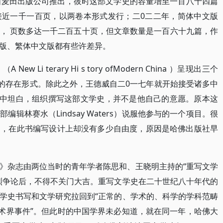
由麦田出版公司推出，彼时这部文学史的容量增至一百八十四篇
接近一千一百页，以两卷本形式发行；二0二二年，简体中文版
， 页数多达一千二百五十页，但文章数量是一百六十九篇，作
版、繁体中文版都有些许差异。
Li terary Hi s tory ofModern China ）呈现出三个
）的存在形式。除此之外，王德威自二0一七年就开始接受诸多中
”中坦白，组织撰写这部文学史，并不是他自己的意愿。原本这
辑林赛水（Lindsay Waters）说服他参与的一个项目。很
编，在此书编写设计上却没有多少自由度，原因是哈佛出版社早
》杂志由两位当时的青年学者陈思和、王晓明主持的“重写文学
烈争论后，不得不关门大吉。重写文学史在二十世纪八十年代的
学史书写和文学研究拉回到“正常的、学术的、科学的学科范畴
学术界事件”。但此时的中国学界未必知道，就在同一年，哈佛大