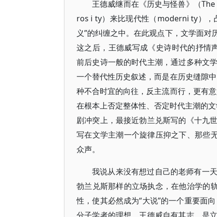
王德威继而在《历史与怪兽》（The Monst
ros i ty）来比现代性（moderni
义”的纠缠之中。在此观点下，文学面对
这之后，王德威写成《史诗时代的抒情声音》（The
前后史诗一般的时代主潮，通过多种文
一个替代性历史叙述，而是在历史缝隙中
种不合时宜的向往，反主流而行，更有意
在根本上否定整体性、否定时代主潮的文
剧冲突上，最接近勃兰兑斯写的《十九
写在文学主潮一个旋律压抑之下、那些无
众声。
我说从来没有想过自己的老师有一
勃兰兑斯那样的立场执念，在他治学的轨
性，使其必然成为“大说”的一个重要面向
分子学者的理想。王德威自有其志，是