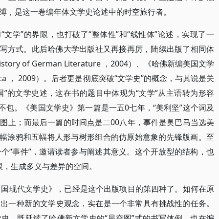
缚，是这一卷编年体文学史论述中的时空旅行者。
“文学”的界限，也打破了“整体性”和“线性体”论述，实现了一
的文学史书写方式。此后哈佛大学出版社又再接再厉，陆续出版了相同体
ry of German Literature ，2004）、《哈佛新编美国文学
of America ， 2009）。后者更是彻底突破“文学史”的概念，与其说是关
国”的文学史述，这在书的题目中体现为“文学”从主语转为形容
不包。《美国文学史》第一篇是一五0七年，“美利坚”这个词及
图上；而最后一篇的时间点是二00八年，事件是奥巴马当选美
四幅涂鸦和五幅将人形与树形组合的仿原始意象的先锋版画。至
个“事件”，邀请读者参与阐述其意义。这个开放型的结构，也
界限，生成多义与差异的空间。
中国现代文学史》，已经是这个出版项目的第四种了。如何在原
提出一种新的文学史观念，实在是一个非常具有挑战性的任务。
史，既延续了哈佛新文学史的“星空图”式的书写体例，也在编