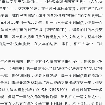
重写文学史”出版项目，《哈佛新编法国文学史》（A New
ure ， 1989）当年问世。这本书的设计在当时可谓标新立异，它打破了以作
主题，或以民族国家为范围的各种具有“整体性”的文学史书写
公元七七八年到一九八九年，用一百六十多个时间点，也是一百
法国文学宇宙的时空界域（或曰“星门”）。编者的目的不是突
史时期，甚至并不把重点放在传统意义上的文学之上，整本书要
，而是一种反向质疑，在文本的边界、事件、相互关系中，“法
一年还没有法国，也并没有什么法国文学事件发生，但这是《罗
。《法国史》第一篇即提出了对“法国”和“法语文学”“起源”神
的形式，但仔细阅读，读者不难发现，每一个时间点都在流动之
的最早用查理曼加罗林朝高卢语写成的文献出现在这一年，但这
者认为法国初意指自由的各种文献及论述，跨越时间有一千多
发现，像是二十世纪的作家普鲁斯特，出现在近十篇文章之中，
并一直在此后五百年的文学宇宙中时隐时现。不止是他，许多法