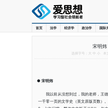
首页
法学
经济学
政治学
国际
宋明炜
选择字号：
大
中
小
本文共
●
宋明炜
我以前从没想到过，我的老师，王
一千零一页的文学史（英文原版页数）