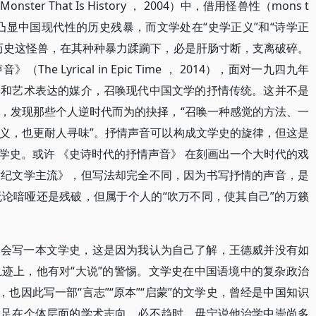
er That Is History ， 2004）中，借用怪兽性（mons t
 ty），凸显中国现代性的历史残暴，而文学处在“史学正义”和“诗学正
历史这怪兽，在其种种暴力蹂躏下，必是肝肠寸断，支离破碎。
 Lyrical in Epic Time ， 2014），面对一九四九年
学和艺术表达的媒介，召唤现代中国文学的抒情传统。这并不是
，发现那些个人逆时代而为的抉择，“召唤一种感觉的方法、一
义，也更耐人寻味”。抒情声音可以构成文学史的旋律，但这是
学史。或许 《史诗时代的抒情声音》 在刻画出一个大时代的戏
世纪文学主流》，但写法却完全不同，因为书写抒情的声音，是
论喑哑还是残破，但属于个人的“吹万不同，使其自己”的万籁
天会写一本文学史，这是因为我认为自己了解，王德威并没有如
迹上，他有对“大说”的警惕。文学史在中国语境中的复杂政治
，也因此写一部“言志”“原本”“启蒙”的文学史，曾经是中国知识
立足在个体层面的学术志向，必不趋时，毋宁说他治学中崇尚多