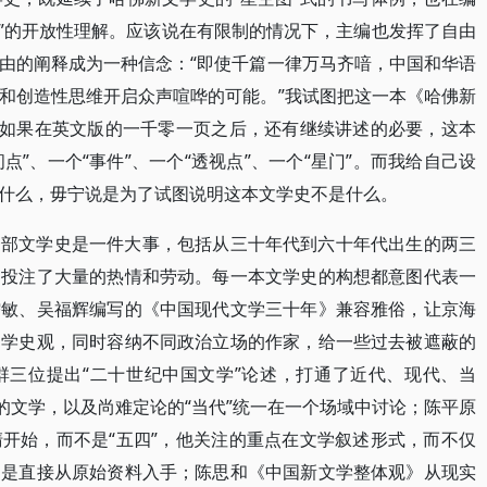
“历史”的开放性理解。应该说在有限制的情况下，主编也发挥了自由
由的阐释成为一种信念：“即使千篇一律万马齐喑，中国和华语
和创造性思维开启众声喧哗的可能。”我试图把这一本《哈佛新
，如果在英文版的一千零一页之后，还有继续讲述的必要，这本
点”、一个“事件”、一个“透视点”、一个“星门”。而我给自己设
什么，毋宁说是为了试图说明这本文学史不是什么。
一部文学史是一件大事，包括从三十年代到六十年代出生的两三
，投注了大量的热情和劳动。每一本文学史的构想都意图代表一
儒敏、吴福辉编写的《中国现代文学三十年》兼容雅俗，让京海
文学史观，同时容纳不同政治立场的作家，给一些过去被遮蔽的
群三位提出“二十世纪中国文学”论述，打通了近代、现代、当
的文学，以及尚难定论的“当代”统一在一个场域中讨论；陈平原
开始，而不是“五四”，他关注的重点在文学叙述形式，而不仅
，是直接从原始资料入手；陈思和《中国新文学整体观》从现实