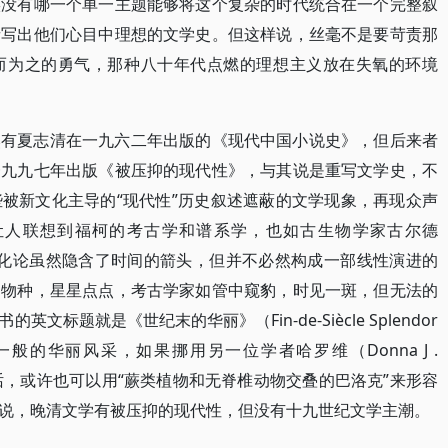
实没有哪一个单一主题能够将这个复杂的时代统合在一个完整叙
者写出他们心目中理想的文学史。但这样说，丝毫不是要苛责那
而为之的勇气，那种八十年代点燃的理想主义放在失氧的环境
然有夏志清在一九六二年出版的《现代中国小说史》，但后来者
一九九七年出版《被压抑的现代性》，与其说是重写文学史，不
被新文化主导的“现代性”历史叙述遮蔽的文学现象，再现众声
让人联想到福柯的考古学和谱系学，也如古生物学家古尔德
的那样，进化论虽然隐含了时间的箭头，但并不必然构成一部线性演进的
的物种，星星点点，考古学家如管中窥豹，时见一斑，但无法的
标题就是《世纪末的华丽》（Fin-de-Siècle Splendor
的华丽风采，如果挪用另一位学者哈罗维（Donna J .
的话，或许也可以用“蕨类植物和无脊椎动物交叠的巴洛克”来形容
说，晚清文学有被压抑的现代性，但没有十九世纪文学主潮。