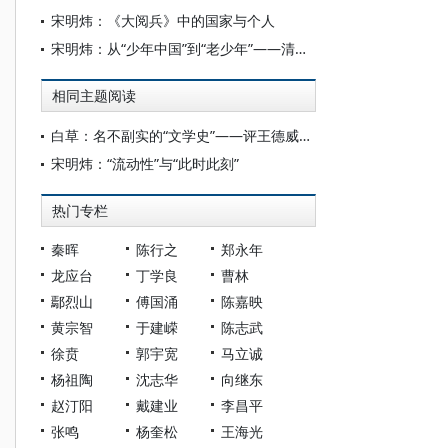
宋明炜：《大阅兵》中的国家与个人
宋明炜：从“少年中国”到“老少年”——清末文学中的“青春”想象及其问题性
相同主题阅读
白草：名不副实的“文学史”——评王德威主编《哈佛新编中国现代文学史》
宋明炜：“流动性”与“此时此刻”
热门专栏
秦晖
陈行之
郑永年
龙应台
丁学良
曹林
鄢烈山
傅国涌
陈嘉映
黄宗智
于建嵘
陈志武
徐贲
郭宇宽
马立诚
杨祖陶
沈志华
向继东
赵汀阳
戴建业
李昌平
张鸣
杨奎松
王海光