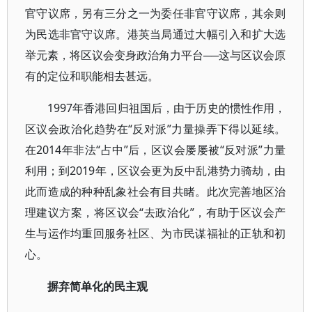
官守议席，另有三分之一为委任非官守议席，其余则
为民选非官守议席。港英当局通过大幅引入和扩大选
举元素，将区议会变身政治角力平台──这与区议会原
有的定位和职能相去甚远。
1997年香港回归祖国后，由于历史的惯性作用，
区议会政治化趋势在“反对派”力量操弄下得以延续。
在2014年非法“占中”后，区议会屡屡被“反对派”力量
利用；到2019年，区议会更为反中乱港势力骑劫，由
此而造成的种种乱象社会有目共睹。此次完善地区治
理建议方案，将区议会“去政治化”，有助于区议会产
生与运作均重回服务社区、为市民谋福祉的正轨和初
心。
摒弃简单化的民主观