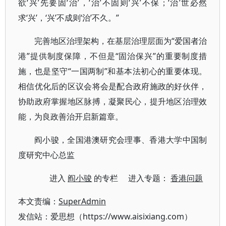
欲‘兴’先要固‘治’，‘治’不固则‘兴’不保；‘治’世必然
求‘兴’，‘兴’不成则‘治’不久。”
完善地区治理架构，在基层治理层面为“爱国者治
港”提供制度保障，不但是“固治保兴”的重要制度措
施，也是坚守“一国两制”和基本法初心的重要体现。
相信优化后的区议会将会是配合政府施政的好伙伴，
协助政府掌握地区脉搏，凝聚民心，提升地区治理效
能，为良政善治开启新篇章。
阎小骏，全国港澳研究会理事、香港大学中国制
度研究中心总监
进入
阎小骏
的专栏 进入专题：
香港问题
本文责编：
SuperAdmin
发信站：爱思想（https://www.aisixiang.com）