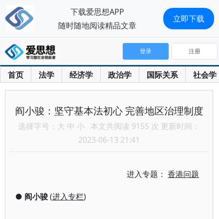
下载爱思想APP
立即下载
随时随地阅读精品文章
登录
注册
首页
法学
经济学
政治学
国际关系
社会学
阎小骏：坚守基本法初心 完善地区治理制度
选择字号：
大
中
小
本文共阅读 9155 次 更新时间：
2023-06-13 21:41
进入专题：
香港问题
●
阎小骏
(
进入专栏
)