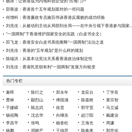
杨涛：让香港成为内地科创企业的“出海门户”
邵善波：香港首个五年规划面对的一些问题
何增科：香港廉政专员施百伟谈香港反腐败的成功经验
刘兆佳：从被动到主动从局部到全局——在中央引领下香港参与国家五
“一国两制”下香港维护国家安全的实践（白皮书全文）
田飞龙：香港安全白皮书系统阐释“一国两制”法治之道
刘兆佳：香港的“五年规划”是什么样的规划
陈端洪：从基本法宪法关系看香港政治体制定性
刘兆佳：香港民意朝有利“一国两制”发展方向蜕变
热门专栏
秦晖
陈行之
郑永年
龙应台
丁学良
曹林
鄢烈山
傅国涌
陈嘉映
黄宗智
于建嵘
陈志武
徐贲
郭宇宽
马立诚
杨祖陶
沈志华
向继东
赵汀阳
戴建业
李昌平
张鸣
杨奎松
王海光
周濂
杨鹏
邓晓芒
王缉思
陈奉孝
郭世佑