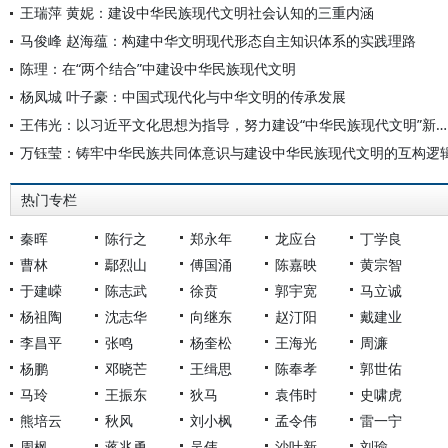
王瑞萍 黄妮：建设中华民族现代文明社会认知的三重内涵
马俊峰 赵海蕴：构建中华文明现代形态自主知识体系的实践理路
陈理：在“两个结合”中建设中华民族现代文明
杨凤城 叶子豪：中国式现代化与中华文明的传承发展
王伟光：以习近平文化思想为指导，努力建设“中华民族现代文明”新形态
万钰莹：铸牢中华民族共同体意识与建设中华民族现代文明的互构逻
热门专栏
秦晖
陈行之
郑永年
龙应台
丁学良
曹林
鄢烈山
傅国涌
陈嘉映
黄宗智
于建嵘
陈志武
徐贲
郭宇宽
马立诚
杨祖陶
沈志华
向继东
赵汀阳
戴建业
李昌平
张鸣
杨奎松
王海光
周濂
杨鹏
邓晓芒
王缉思
陈奉孝
郭世佑
马玲
王振东
狄马
袁伟时
史啸虎
熊培云
秋风
刘小枫
孟令伟
雷一宁
周枫
蒋兆勇
吴伟
沙叶新
刘瑜