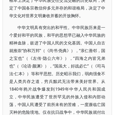
根本上决定了中华民族交往交流交融的历史取向，决
定了中国各宗教信仰多元并存的和谐格局，决定了中
华文化对世界文明兼收并蓄的开放胸怀。
中华文明具有突出的和平性。中华民族历来是一
个爱好和平的民族，和平的思想早已融入中华民族的
精神血脉，嵌进了中国人民的文化基因。中国人自古
就推崇“协和万邦”（《尚书·尧典》），“亲仁善邻，国
之宝也”（《左传·隐公六年》），“四海之内皆兄弟
也”（《论语·颜渊》），“国虽大，好战必亡”（《司马
法·仁本》）等和平思想。历史昭示我们，弱肉强食不
是人类共存之道，穷兵黩武无法带来美好世界。从
1840年鸦片战争爆发到1949年中华人民共和国成
立，中华民族遭受了世所罕见的外族入侵和内部动
荡，中国人民遭受了前所未有的苦难，一度濒临亡国
灭种的危险境地。仅在抗日战争中，中华民族就付出