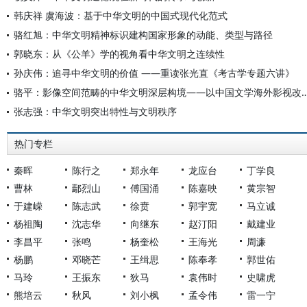
韩庆祥 虞海波：基于中华文明的中国式现代化范式
骆红旭：中华文明精神标识建构国家形象的动能、类型与路径
郭晓东：从《公羊》学的视角看中华文明之连续性
孙庆伟：追寻中华文明的价值 ——重读张光直《考古学专题六讲》
骆平：影像空间范畴的中华文明深层构境——以中国文
张志强：中华文明突出特性与文明秩序
热门专栏
秦晖
陈行之
郑永年
龙应台
丁学良
曹林
鄢烈山
傅国涌
陈嘉映
黄宗智
于建嵘
陈志武
徐贲
郭宇宽
马立诚
杨祖陶
沈志华
向继东
赵汀阳
戴建业
李昌平
张鸣
杨奎松
王海光
周濂
杨鹏
邓晓芒
王缉思
陈奉孝
郭世佑
马玲
王振东
狄马
袁伟时
史啸虎
熊培云
秋风
刘小枫
孟令伟
雷一宁