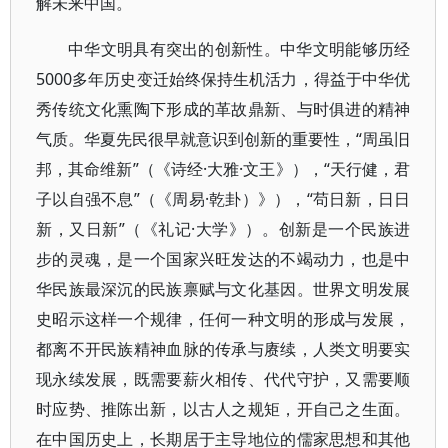
解未来中国。
中华文明具有突出的创新性。中华文明能够历经
5000多年历史变迁始终保持生机活力，得益于中华优
秀传统文化熏陶下形成的革故鼎新、与时俱进的精神
气质。华夏先民很早就意识到创新的重要性，“周虽旧
邦，其命维新”（《诗经·大雅·文王》），“天行健，君
子以自强不息”（《周易·乾卦）》），“苟日新，日日
新，又日新”（《礼记·大学》）。创新是一个民族进
步的灵魂，是一个国家兴旺发达的不竭动力，也是中
华民族最深沉的民族禀赋与文化基因。世界文明发展
史昭示这样一个规律，任何一种文明的形成与发展，
都离不开民族精神血脉的传承与赓续，人类文明要实
现永续发展，既需要薪火相传、代代守护，又需要顺
时应势、推陈出新，以古人之规矩，开自己之生面。
在中国历史上，长期居于主导地位的儒家思想和其他