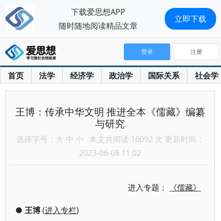
下载爱思想APP
立即下载
随时随地阅读精品文章
登录
注册
首页
法学
经济学
政治学
国际关系
社会学
王博：传承中华文明 推进全本《儒藏》编纂
与研究
选择字号：
大
中
小
本文共阅读 16092 次 更新时间：
2023-06-08 11:02
进入专题：
《儒藏》
●
王博
(
进入专栏
)