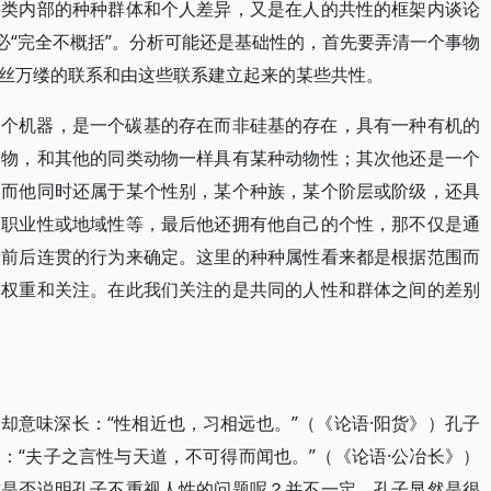
人类内部的种种群体和个人差异，又是在人的共性的框架内谈论
必“完全不概括”。分析可能还是基础性的，首先要弄清一个事物
丝万缕的联系和由这些联系建立起来的某些共性。
一个机器，是一个碳基的存在而非硅基的存在，具有一种有机的
动物，和其他的同类动物一样具有某种动物性；其次他还是一个
。而他同时还属于某个性别，某个种族，某个阶层或阶级，还具
种职业性或地域性等，最后他还拥有他自己的个性，那不仅是通
人前后连贯的行为来确定。这里的种种属性看来都是根据范围而
的权重和关注。在此我们关注的是共同的人性和群体之间的差别
却意味深长：“性相近也，习相远也。”（《论语·阳货》）孔子
：“夫子之言性与天道，不可得而闻也。”（《论语·公冶长》）
这是否说明孔子不重视人性的问题呢？并不一定。孔子显然是很