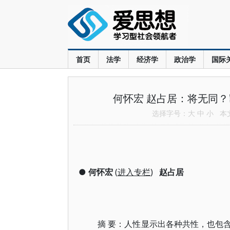
首页
法学
经济学
政治学
国际
何怀宏 赵占居：将无同
选择字号：
大
中
小
本文共
●
何怀宏
(
进入专栏
)
赵占居
摘 要：人性显示出各种共性，也包