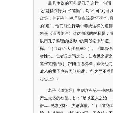
最具争议的可能是孔子这样一句话：
之”是指在行为上“遵循”，对“不可”则
政策；但还有一种理解应该是“不能”
的“道”，他们能在行动中养成这样的道
朱熹《论语集注》对这句话的解释是：“
以用孔子整理的经典中的两段话来印证。
德。”（《诗经·大雅·烝民》）。《周易
者性也。仁者见之谓之仁，知者见之谓之
遵守道德法则，跟随道德榜样，即便他们并
后来的孟子也有类似的话：“行之而不着
尽心上》）
老子《道德经》中则含有第一种解
产生太多的欲望，如：“是以圣人之治…
倍……见素抱朴，少思寡欲。”（《道德