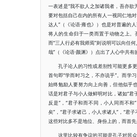
一表述是“我不欲人之加诸我者，吾亦欲
要对包括自己在内的所有人一视同仁地对
达人”（《论语·雍也》）也是对普遍的
将人的生命归于一类而置于动物之上。
而“三人行必有我师焉”则说明可以向任
哉”（《论语·颜渊》）点出了人心中共有
孔子论人的习性或差别性可能更多
首句即“学而时习之，不亦说乎”。而学
始终勉励人要努力向上向善，但他似乎也
话是对君子与小人做鲜明对比，诸如“君
反是”，“君子和而不同，小人同而不和
矣”，“君子求诸己，小人求诸人”，“君
这些对比多不是地位、身份上的，而首先
这里比较有争议的可能是孔子对民