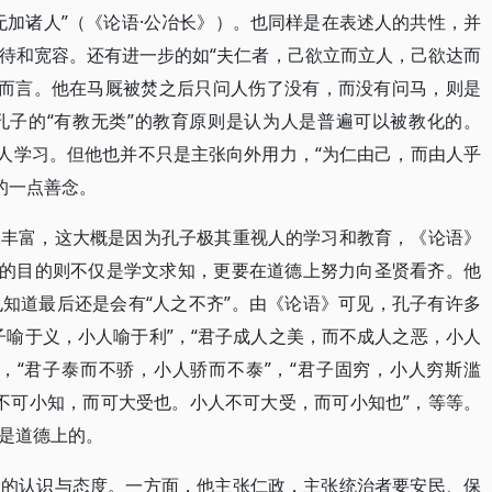
无加诸人”（《论语·公冶长》）。也同样是在表述人的共性，并
待和宽容。还有进一步的如“夫仁者，己欲立而立人，己欲达而
人而言。他在马厩被焚之后只问人伤了没有，而没有问马，则是
孔子的“有教无类”的教育原则是认为人是普遍可以被教化的。
何人学习。但他也并不只是主张向外用力，“为仁由己，而由人乎
的一点善念。
更丰富，这大概是因为孔子极其重视人的学习和教育，《论语》
习的目的则不仅是学文求知，更要在道德上努力向圣贤看齐。他
知道最后还是会有“人之不齐”。由《论语》可见，孔子有许多
子喻于义，小人喻于利”，“君子成人之美，而不成人之恶，小人
”，“君子泰而不骄，小人骄而不泰”，“君子固穷，小人穷斯滥
子不可小知，而可大受也。小人不可大受，而可小知也”，等等。
是道德上的。
众的认识与态度。一方面，他主张仁政，主张统治者要安民、保