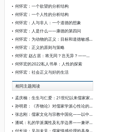
何怀宏：一个欲望的分析结构
何怀宏：一个人性的分析结构
何怀宏：人与非人：一个道德的想象
何怀宏：人是什么——康德的第四问
何怀宏：为动物的正义：目标和道德敏感性
何怀宏：正义的原则与策略
何怀宏 赵占居：将无同？岂无异？——先儒论人性的共同性与差别性
何怀宏的2022私人书单：人性的探索
何怀宏：社会正义与好的生活
相同主题阅读
孟庆楠：生生与仁爱：21世纪以来儒家家庭伦理研究述评
孙明君：《齐物论》对儒家学派心性论的回应
张志刚：儒家文化与宗教中国化——以中国宗教通史为线索的学理沉思
潘斌：礼的学派属性及礼学边界——兼评当前中国民俗学、历史人类学所言之“礼”
付长珍：见与未见：儒家情感伦理的具身性维度