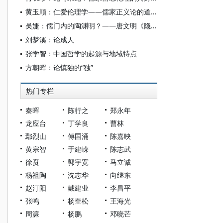
黄玉顺：仁爱伦理学——儒家正义论的道德哲学基础效应
吴婕：儒门内的陶渊明？——唐文明《隐逸之间：陶渊明精神世界中的自然、历史与社会》读后
刘梦溪：论成人
张学智：中国哲学的起源与地域特点
方朝晖：论慎独的“独”
热门专栏
秦晖
陈行之
郑永年
龙应台
丁学良
曹林
鄢烈山
傅国涌
陈嘉映
黄宗智
于建嵘
陈志武
徐贲
郭宇宽
马立诚
杨祖陶
沈志华
向继东
赵汀阳
戴建业
李昌平
张鸣
杨奎松
王海光
周濂
杨鹏
邓晓芒