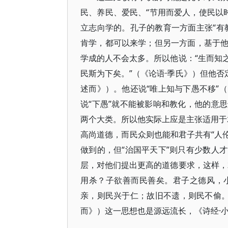
民、养民、爱民、“节用而爱人，使民以
立志向学的。孔子的教育一方面主张“有
肯学，都可以来学；但另一方面，基于
学成的人不会太多。所以他说：“生而知
民斯为下矣。”（《论语·季氏》）但他否
述而》）。他还说“唯上知与下愚不移”（
说“下愚”就不能被影响和教化，他的意
两个大类。所以他实际上应是主张适用于君
高尚道德，而民众则也能和君子共有“人伦
做到的，但“治国平天下”则只有少数人
层，对他们提出更高的道德要求，这样，
用杀？子欲善而民善矣。君子之德风，小
亲，则民兴于仁；故旧不遗，则民不偷。”
而》）这一思想也是源远流长，《诗经·小