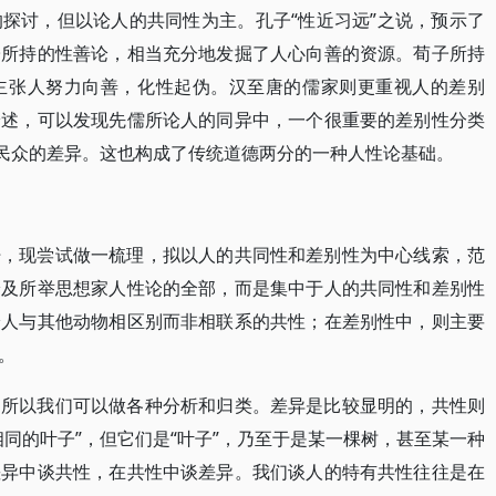
探讨，但以论人的共同性为主。孔子“性近习远”之说，预示了
子所持的性善论，相当充分地发掘了人心向善的资源。荀子所持
主张人努力向善，化性起伪。汉至唐的儒家则更重视人的差别
论述，可以发现先儒所论人的同异中，一个很重要的差别性分类
数民众的差异。这也构成了传统道德两分的一种人性论基础。
纭，现尝试做一梳理，拟以人的共同性和差别性为中心线索，范
论及所举思想家人性论的全部，而是集中于人的共同性和差别性
论人与其他动物相区别而非相联系的共性；在差别性中，则主要
。
。所以我们可以做各种分析和归类。差异是比较显明的，共性则
同的叶子”，但它们是“叶子”，乃至于是某一棵树，甚至某一种
差异中谈共性，在共性中谈差异。我们谈人的特有共性往往是在