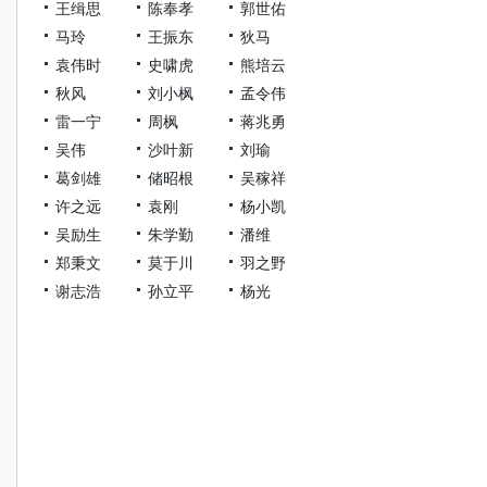
王缉思
陈奉孝
郭世佑
马玲
王振东
狄马
袁伟时
史啸虎
熊培云
秋风
刘小枫
孟令伟
雷一宁
周枫
蒋兆勇
吴伟
沙叶新
刘瑜
葛剑雄
储昭根
吴稼祥
许之远
袁刚
杨小凯
吴励生
朱学勤
潘维
郑秉文
莫于川
羽之野
谢志浩
孙立平
杨光