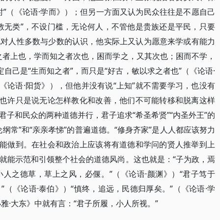
时”（《论语·学而》）；但另一方面又认为民众往往是不愿自己
教无类”，不设门槛，无论何人，不管他是贵族还是平民，只要
他对人性多数与少数的认识，他实际上又认为愿意来学或有能力
之者上也，学而知之者次也，困而学之，又其次也；困而不学，
定自己是“生而知之者”，而只是“好古，敏以求之者也”（《论语·
《论语·阳货》），但他并没有说“上知”就不需要学习，也没有
思也许只是说无论怎样教化和改善，他们不可能转移和脱离这样
子和民众的两种道德并行，君子追求“希圣希贤”“内圣外王”的
纲常”和“亲亲孝悌”的普遍道德。“修身齐家”是人人都应该努力
才能做到。在社会和政治上应该将有道德和学问的贤人推举到上
就能示范和引领整个社会的道德风尚。这也就是：“子为政，焉
人之德草，草上之风，必偃。”（《论语·颜渊》）“君子笃于
（《论语·泰伯》）“慎终，追远，民德归厚矣。”（《论语·学
雅·大东》中就有言：“君子所履，小人所视。”