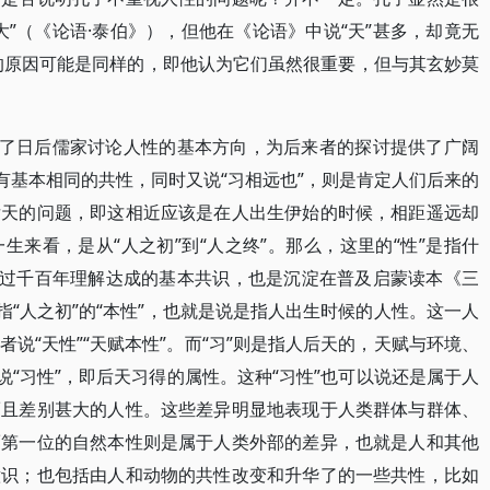
”（《论语·泰伯》），但他在《论语》中说“天”甚多，却竟无
道”的原因可能是同样的，即他认为它们虽然很重要，但与其玄妙莫
。
示了日后儒家讨论人性的基本方向，为后来者的探讨提供了广阔
有基本相同的共性，同时又说“习相远也”，则是肯定人们后来的
后天的问题，即这相近应该是在人出生伊始的时候，相距遥远却
来看，是从“人之初”到“人之终”。那么，这里的“性”是指什
经过千百年理解达成的基本共识，也是沉淀在普及启蒙读本《三
指“人之初”的“本性”，也就是说是指人出生时候的人性。这一人
说“天性”“天赋本性”。而“习”则是指人后天的，天赋与环境、
说“习性”，即后天习得的属性。这种“习性”也可以说还是属于人
而且差别甚大的人性。这些差异明显地表现于人类群体与群体、
而第一位的自然本性则是属于人类外部的差异，也就是人和其他
意识；也包括由人和动物的共性改变和升华了的一些共性，比如