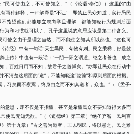
“民可使由之，不可使知之。”（《论语·泰伯》）这里的“由
可以有两种解释，一种解释是“不让”，即禁止民众知道，实行愚民
，即不指望他们都能够立志向学且理解，都能知晓行为规则后面
德行为和习惯就可以了。孔子这里说的意思应该是第二种含义。
民可使之由于是理之当然，而不能使之知其所以然也。”这也可
《诗经》中有一句话“天生烝民，有物有则。民之秉彝，好是懿
·系辞上传》中也有一段话：“一阴一阳之谓道。继之者善也，成之
知，百姓日用而不知，故君子之道鲜矣。”亦即让民众在行动中
不清楚这后面的“道”，不能知晓这“懿德”和原则后面的根据。
焉，习矣而不察焉，终身由之而不知其道者，众也。”（《孟子·
释的意思，即不仅是不指望，甚至是希望民众不要知道得太多而
…常使民无知无欲。”（《道德经》第三章）“绝圣弃智，民利百
经》第十九章）“古之善为道者，非以明民，将以愚之。民之难