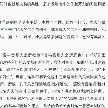
异同时也就是人类的共性，后来发展出来的千差万别的习性则是
性理论的数个基本主题：本性与习性、自然与社会、先天与后
家所言来讨论人的共性与殊性，或者说人的共同性和差别性。孔
、民、知、仁、君子、小人等诸多问题的言说中，已经有丰富的
“富与贵是人之所欲也”“贫与贱是人之所恶也”（《论语·里
人们对待它们的态度却有所不同，君子对富贵，如果“不以其道得
贱，如果“不以其道得之，不去也”（《论语·里仁》）。这“不
的“习性”。当然，这学习和教化也不完全是单独的后天因素在起
用。所以，孔子只是谨慎地说“性相近也”，还没有直接说“性相
也在先天就有其天赋的种子。但为了明确概括和对比起见，
全同。孔子所说的“己所不欲，勿施于人”的“忠恕”原则也是着眼于
待人的基本和普遍的态度。孔子的弟子子贡对这一忠恕原则的另