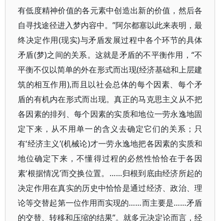
有低度精神价值的各元素中创造出新的价值，然后各
自寻找途径进入梦内容中。”阿尔都塞以此来表明，最
终决定作用(现实)与矛盾发展过程中各个环节的具体
矛盾(梦)之间的关系。这就是矛盾的不平衡作用，“不
平衡不仅以简单的外在形式而出现(经济基础和上层建
筑的相互作用),而且以社会总体的每个因素、每个矛
盾的有机内在形式而出现。真正的马克思主义从不把
各因素的排列、每个因素的实质和地位一劳永逸地固
定下来，从不用单一的含义去确定它们的关系；只
有‘经济主义’(机械论)才一劳永逸地把各因素的实质和
地位确定下来，不懂得过程的必然性恰恰在于各因
素‘根据情况’而交换位置。……归根到底由经济所起的
决定作用在真实的历史中恰恰是通过经济、政治、理
论等交替起第一位作用而实现的……而主要是……矛盾
的交替、转移和压缩的结果”。就多元决定论而言，经