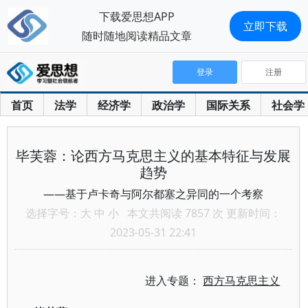
下载爱思想APP
立即下载
随时随地阅读精品文章
登录
注册
首页
法学
经济学
政治学
国际关系
社会学
毕芙蓉：论西方马克思主义的基本特征与发展
趋势
——基于卢卡奇与阿尔都塞之异同的一个考察
选择字号：
大
中
小
本文共阅读 7857 次 更新时间：
2023-05-31 22:41
进入专题：
西方马克思主义