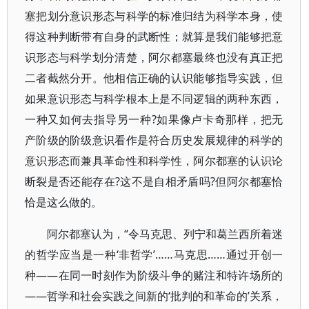
塞把划分意识形态与科学的标准归结为科学本身，使
得这种判断带有自身的武断性；就算是我们能够把意
识形态与科学划分清楚，阿尔都塞最终也没有真正把
二者截然分开。他相信正确的认识能够指导实践，但
如果意识形态与科学根本上是不同逻辑的两种东西，
一种又如何去指导另一种?如果像卢卡奇那样，把无
产阶级的阶级意识看作是符合历史发展规律的科学的
意识形态而兼具革命性和科学性，阿尔都塞的认识论
断裂是否还能存在?这不是自相矛盾吗?但阿尔都塞恰
恰是这么做的。
阿尔都塞认为，“令马克思、列宁和葛兰西所着迷
的哲学应当是一种‘非哲学’……马克思……通过开创一
种——在同一时刻作为阶级斗争的赌注和特许场所的
——哲学和社会实践之间新的‘批判的和革命的’关系，