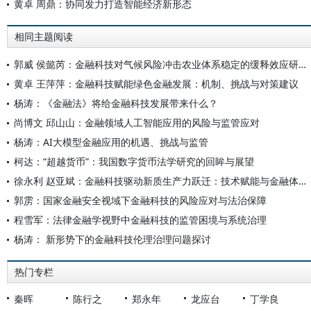
黄卓 周鼎：协同发力打造智能经济新形态
相同主题阅读
郭威 侯懿芮：金融科技对气候风险冲击农业体系稳定的缓释效应研究——兼论产业链和空间链的风险扩散机制
黄卓 王萍萍：金融科技赋能绿色金融发展：机制、挑战与对策建议
杨涛：《金融法》将给金融科技发展带来什么？
尚博文 邱山山：金融领域人工智能应用的风险与监管应对
杨涛：AI大模型金融应用的机遇、挑战与监管
柯达：“超越货币”：我国数字货币法学研究的回眸与展望
徐永利 赵亚斌：金融科技驱动新质生产力跃迁：技术赋能与金融体系重构
郭雳：国家金融安全视域下金融科技的风险应对与法治保障
程雪军：法律金融学视野中金融科技的监管困境与系统治理
杨涛： 新形势下的金融科技伦理治理问题探讨
热门专栏
秦晖
陈行之
郑永年
龙应台
丁学良