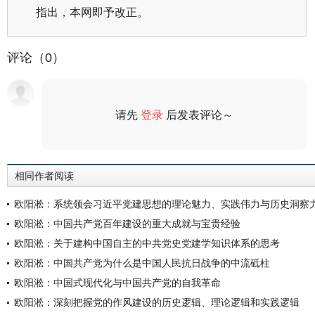
指出，本网即予改正。
评论（0）
请先
登录
后发表评论～
评论
相同作者阅读
欧阳淞：系统领会习近平党建思想的理论魅力、实践伟力与历史洞察
欧阳淞：中国共产党百年建设的重大成就与宝贵经验
欧阳淞：关于建构中国自主的中共党史党建学知识体系的思考
欧阳淞：中国共产党为什么是中国人民抗日战争的中流砥柱
欧阳淞：中国式现代化与中国共产党的自我革命
欧阳淞：深刻把握党的作风建设的历史逻辑、理论逻辑和实践逻辑