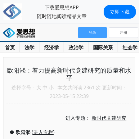
下载爱思想APP
立即下载
随时随地阅读精品文章
登录
注册
首页
法学
经济学
政治学
国际关系
社会学
欧阳淞：着力提高新时代党建研究的质量和水
平
选择字号：
大
中
小
本文共阅读 2361 次 更新时间：
2023-05-15 22:39
进入专题：
新时代党建研究
●
欧阳淞
(
进入专栏
)