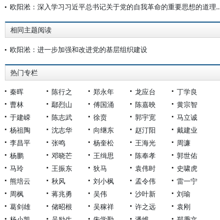
欧阳淞：深入学习习近平总书记关于党的自我革命的重
相同主题阅读
欧阳淞：进一步加强和改进党的基层组织建设
热门专栏
秦晖
陈行之
郑永年
龙应台
丁学良
曹林
鄢烈山
傅国涌
陈嘉映
黄宗智
于建嵘
陈志武
徐贲
郭宇宽
马立诚
杨祖陶
沈志华
向继东
赵汀阳
戴建业
李昌平
张鸣
杨奎松
王海光
周濂
杨鹏
邓晓芒
王缉思
陈奉孝
郭世佑
马玲
王振东
狄马
袁伟时
史啸虎
熊培云
秋风
刘小枫
孟令伟
雷一宁
周枫
蒋兆勇
吴伟
沙叶新
刘瑜
葛剑雄
储昭根
吴稼祥
许之远
袁刚
杨小凯
吴励生
朱学勤
潘维
郑秉文