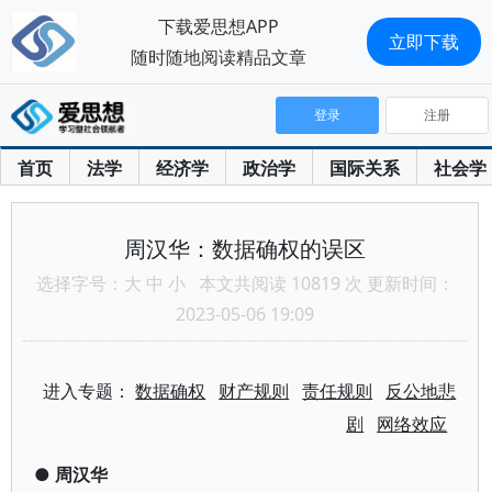
下载爱思想APP
立即下载
随时随地阅读精品文章
登录
注册
首页
法学
经济学
政治学
国际关系
社会学
周汉华：数据确权的误区
选择字号：
大
中
小
本文共阅读 10819 次 更新时间：
2023-05-06 19:09
进入专题：
数据确权
财产规则
责任规则
反公地悲
剧
网络效应
●
周汉华