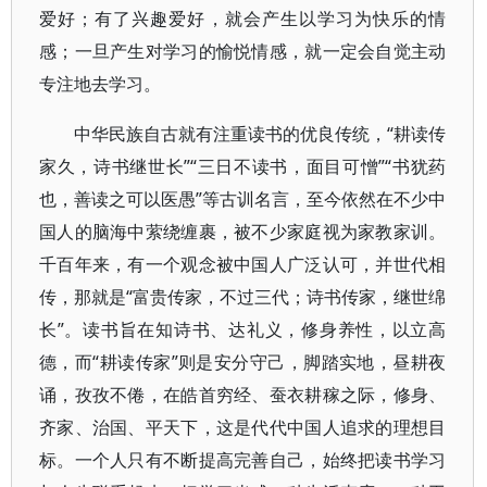
爱好；有了兴趣爱好，就会产生以学习为快乐的情
感；一旦产生对学习的愉悦情感，就一定会自觉主动
专注地去学习。
中华民族自古就有注重读书的优良传统，“耕读传
家久，诗书继世长”“三日不读书，面目可憎”“书犹药
也，善读之可以医愚”等古训名言，至今依然在不少中
国人的脑海中萦绕缠裹，被不少家庭视为家教家训。
千百年来，有一个观念被中国人广泛认可，并世代相
传，那就是“富贵传家，不过三代；诗书传家，继世绵
长”。读书旨在知诗书、达礼义，修身养性，以立高
德，而“耕读传家”则是安分守己，脚踏实地，昼耕夜
诵，孜孜不倦，在皓首穷经、蚕衣耕稼之际，修身、
齐家、治国、平天下，这是代代中国人追求的理想目
标。一个人只有不断提高完善自己，始终把读书学习