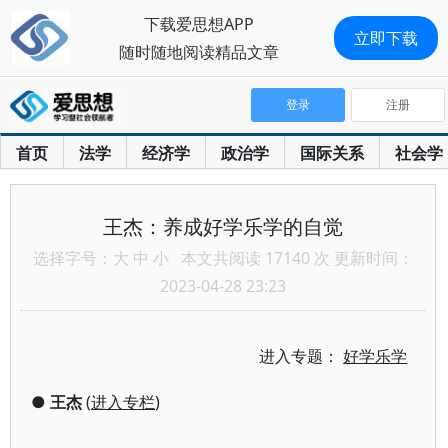
下载爱思想APP
立即下载
随时随地阅读精品文章
登录
注册
首页
法学
经济学
政治学
国际关系
社会学
王杰：养成好学乐学的自觉
选择字号：
大
中
小
本文共阅读 17140 次 更新时间：
2023-04-28 23:23
进入专题：
好学乐学
●
王杰
(
进入专栏
)