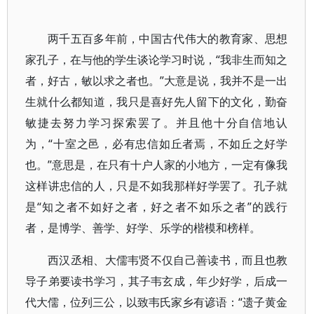
两千五百多年前，中国古代伟大的教育家、思想
家孔子，在与他的学生谈论学习时说，“我非生而知之
者，好古，敏以求之者也。”大意是说，我并不是一出
生就什么都知道，我只是喜好先人留下的文化，勤奋
敏捷去努力学习探索罢了。并且他十分自信地认
为，“十室之邑，必有忠信如丘者焉，不如丘之好学
也。”意思是，在只有十户人家的小地方，一定有像我
这样讲忠信的人，只是不如我那样好学罢了。孔子就
是“知之者不如好之者，好之者不如乐之者”的践行
者，是博学、善学、好学、乐学的楷模和榜样。
西汉丞相、大儒韦贤不仅自己善读书，而且也教
导子弟要读书学习，其子韦玄成，年少好学，后成一
代大儒，位列三公，以致韦氏家乡有谚语：“遗子黄金