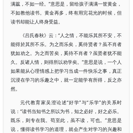
满籝，不如一经。”意思是，留给孩子满满一筐黄金，
不如教他读书。黄金再多，终有用完花光的时候，但
读书却能让人终身受益。
《吕氏春秋》云：“人之情，不能乐其所不安，不
能得於其所不乐。为之而乐矣，奚待贤者？虽不肖者
犹如劝之。为之而苦矣，奚待不肖者？虽贤者犹不能
久。反诸人情，则得所以劝学矣。”意思是说，一个人
如果能从心理情感上把学习当成一件快乐之事，真正
沉浸在学习的乐趣之中，就一定能学有所得，反之亦
然。
元代教育家吴澄论述“好学”与“乐学”的关系时
说：“读书当知书之所以为书，知之必好，好之必乐。
既乐，则专在我。苟至此，虽不读，可也。”意思是
说，懂得读书学习的道理，就会产生对学习的兴趣和