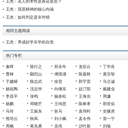
王杰：圣人的本性是善还是恶？
王杰：屈原精神的核心内涵
王杰：如何判定是非对错
相同主题阅读
王杰：养成好学乐学的自觉
热门专栏
秦晖
陈行之
郑永年
龙应台
丁学良
曹林
鄢烈山
傅国涌
陈嘉映
黄宗智
于建嵘
陈志武
徐贲
郭宇宽
马立诚
杨祖陶
沈志华
向继东
赵汀阳
戴建业
李昌平
张鸣
杨奎松
王海光
周濂
杨鹏
邓晓芒
王缉思
陈奉孝
郭世佑
马玲
王振东
狄马
袁伟时
史啸虎
熊培云
秋风
刘小枫
孟令伟
雷一宁
周枫
蒋兆勇
吴伟
沙叶新
刘瑜