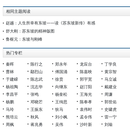
相同主题阅读
赵越：人生所幸有东坡——读《苏东坡新传》有感
舒大刚：苏东坡的精神版图
鲁枢元：东坡与刚峰
热门专栏
秦晖
陈行之
郑永年
龙应台
丁学良
曹林
鄢烈山
傅国涌
陈嘉映
黄宗智
于建嵘
陈志武
徐贲
郭宇宽
马立诚
杨祖陶
沈志华
向继东
赵汀阳
戴建业
李昌平
张鸣
杨奎松
王海光
周濂
杨鹏
邓晓芒
王缉思
陈奉孝
郭世佑
马玲
王振东
狄马
袁伟时
史啸虎
熊培云
秋风
刘小枫
孟令伟
雷一宁
周枫
蒋兆勇
吴伟
沙叶新
刘瑜