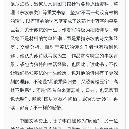
滚瓜烂熟，出狱后又到图书馆抄写各种原始资料，整
理《东坡事类》等重要书籍，坚持“不写一句没有根据
的话”，以严谨的治学态度完成了这部七十万字的皇皇
巨著。关于苏轼的一生，作者写得极为细致详尽，却
又绝不是材料的简单堆砌，而是紧扣东坡的诗文和经
历，交错分析。而对于苏轼的诗文作者也有独到见
解，他认为苏诗以写实为主，作品常有特定的事实背
景，或包含独特的生活经验。也因此，读此书，不仅
让我们熟知苏轼的一生经历，也对他的诗词有了更深
刻的理解。不论是“我欲乘风归去，又恐琼楼玉宇，高
处不胜寒”，还是“回首向来萧瑟处，归去，也无风雨
也无晴”，抑或“拣尽寒枝不肯栖，寂寞沙洲冷”，再
读，都有了不一样的感悟。
中国文学史上，除了李白被称为“谪仙”，另一位