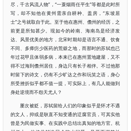
尽，千古风流人物”，“一蓑烟雨任平生”等都是此时所
写，却不知他在黄州需亲自耕种、盖房，“东坡居
士”之号就取自于此。至于他在惠州、儋州的经历，之
前更是所知甚少。现如今的岭南、海南岛是经济发
达、风景优美的地方，北宋时期却是语言不通、饮食
不同、多瘴疠少医药的荒僻之地，而那时的苏轼也已
年过花甲且体弱多病，本来已在惠州置地建屋，又不
得不过海到儋州居住，身边只有长子相伴。不过他那
时留下的诗文，仍有不少旷达之作和玩笑之语，身心
所受挫折似乎都不值一提，可实际上，有几人能做到
身处逆境而不怨天尤人？
屡次被贬，苏轼留给人们的印象似乎是怀才不遇
的文人，抑或是耿直不知变通的迂腐官员，可其实他
曾是为民做实事、在实践中总结出真知的地方官。杭