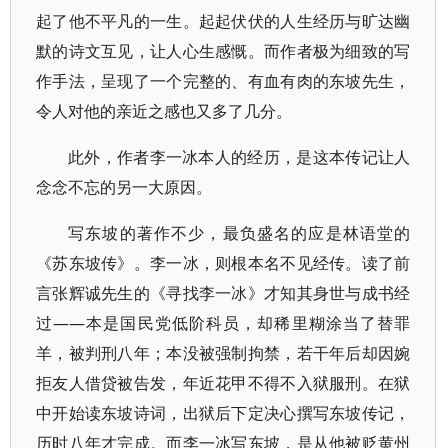
起了他不平凡的一生。起起伏伏的人生经历与旷达幽
默的诗文互见，让人心生感慨。而作者极为细致的写
作手法，呈现了一个完整的、有血有肉的东坡先生，
令人对他的亲近之感也又多了几分。
此外，作者李一冰本人的经历，是这本传记让人
念念不忘的另一大原因。
写东坡的著作不少，最负盛名的应是林语堂的
《苏东坡传》。李一冰，则根本名不见经传。读了前
言张辉诚先生的《寻找李一冰》才知其身世与成书经
过——本是国民党低阶科员，却稀里糊涂当了替罪
羊，被判刑八年；本没被强制拘禁，若干年后却因婉
拒友人借贷被告发，年近花甲不得不入狱服刑。在狱
中开始读东坡诗词，出狱后下定决心撰写东坡传记，
历时八年才完成。而李一冰写东坡，是从他被贬黄州