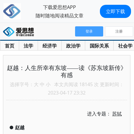
下载爱思想APP
立即下载
随时随地阅读精品文章
登录
注册
首页
法学
经济学
政治学
国际关系
社会学
赵越：人生所幸有东坡——读《苏东坡新传》
有感
选择字号：
大
中
小
本文共阅读 18145 次 更新时间：
2023-04-17 23:32
进入专题：
苏轼
●
赵越