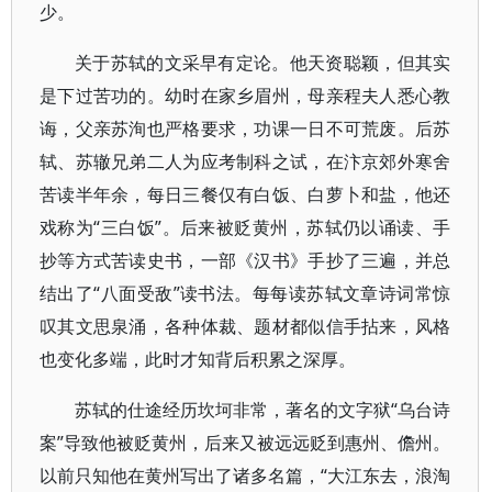
少。
关于苏轼的文采早有定论。他天资聪颖，但其实
是下过苦功的。幼时在家乡眉州，母亲程夫人悉心教
诲，父亲苏洵也严格要求，功课一日不可荒废。后苏
轼、苏辙兄弟二人为应考制科之试，在汴京郊外寒舍
苦读半年余，每日三餐仅有白饭、白萝卜和盐，他还
戏称为“三白饭”。后来被贬黄州，苏轼仍以诵读、手
抄等方式苦读史书，一部《汉书》手抄了三遍，并总
结出了“八面受敌”读书法。每每读苏轼文章诗词常惊
叹其文思泉涌，各种体裁、题材都似信手拈来，风格
也变化多端，此时才知背后积累之深厚。
苏轼的仕途经历坎坷非常，著名的文字狱“乌台诗
案”导致他被贬黄州，后来又被远远贬到惠州、儋州。
以前只知他在黄州写出了诸多名篇，“大江东去，浪淘