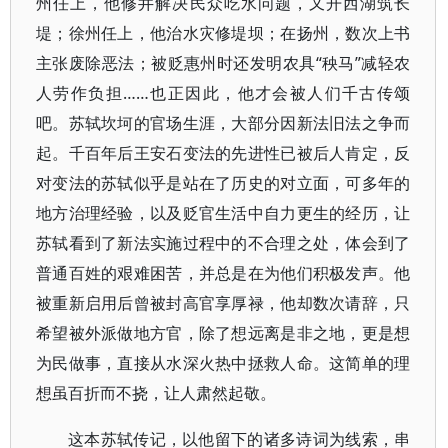
州任上，他修井解决民众吃水问题，又开西湖筑长
堤；徐州任上，他治水灾修堤坝；在扬州，数次上书
主张废除恶法；被贬惠州时还发明农具“秧马”减轻农
人劳作负担……也正因此，他才会被人们千古传颂
吧。苏轼坎坷的官场生涯，大部分因新法旧法之争而
起。千百年后王安石变法的先进性已被后人肯定，反
对变法的苏轼似乎是站在了历史的对立面，可多年的
地方治理经验，以及贬官生活中自力更生的经历，让
苏轼看到了新法实施过程中的不合理之处，体会到了
普通百姓的艰难困苦，并总是在为他们积极发声。他
被重新启用后曾被封高官享厚禄，他却数次请辞，只
希望被外派做地方官，除了想远离是非之地，更是想
为民做事，直接从水深火热中拯救人命。这简单的理
想虽百折而不挠，让人肃然起敬。
这本苏轼传记，以他留下的诸多诗词为线索，串