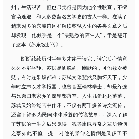
州，生活艰苦，但也只觉得是因为他个性耿直，不擅
官场逢迎，和大多数留名文学史的古人一样。在读了
越来越多的东坡诗词和解读苏轼人生的各类文章之后
却发现，他似乎是一个“最熟悉的陌生人”，于是翻开
了这本《苏东坡新传》。
断断续续历时半年多才终于读完，读完后心情竟
久久不能平静。苏轼是洒脱的、幽默的，可他数次被
贬，有时连果腹都难；苏轼文采斐然又胸怀天下，少
年时立志以才学报国，也曾官至翰林学士，却最终连
与兄弟归老家乡的愿望都落空。人生几番起起落落，
苏轼又始终能苦中作乐，不仅有两千多首诗文流传，
还留下许多为民间津津乐道的传说故事……深入了解
了苏轼的一生之后只觉得，我等庸碌寻常之辈所烦恼
之事如此不值一提，对他的景仰之情倒是又多了不