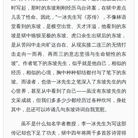
时写起，那时的东坡刚刚经历乌台诗案，在狱中差点
儿丢了性命。因此，“一冰先生写《苏传》，不像林语
堂看到的东坡，是横空出世、天才洋溢，他看到的东
坡是狱中狼狈至极的东坡、虎口余生出狱后的东坡，
是从苦闷中走向旷达自在、从现实接二连三的无情打
击走向一而再、再而三的意志坚强与生命韧性的东
坡”。作者笔下的东坡先生，似乎就是他自己，相似的
经历，相似的心境，胸中种种郁结都付与了笔下的东
坡。而读者，也借一冰先生之笔深入了东坡先生的内
心世界，甚至从中看到了自己——虽没有东坡先生的
文采成就，但我们多多少少都经历过各种坎坷，身处
其中，总还可以吟诵几句东坡诗词自我宽慰。
虽不是什么知名学者教授，李一冰先生为写这部
传记却也下足了功夫，狱中四年将两千多首苏诗背得