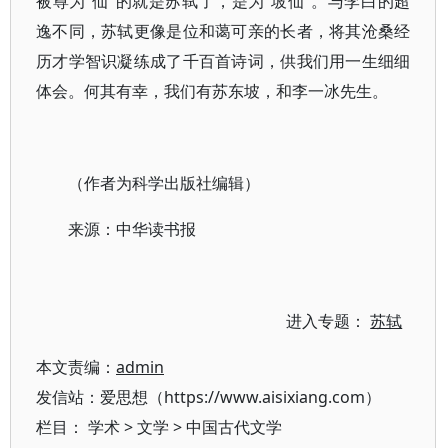
被尊为“仙”的就是苏轼了，是为“坡仙”。与李白的超
逸不同，苏轼更像是位和蔼可亲的长者，将其沧桑经
历才学智识凝练成了千百首诗词，供我们用一生细细
体会。何其有幸，我们有苏东坡，和李一冰先生。
（作者为科学出版社编辑）
来源：中华读书报
进入专题：
苏轼
本文责编：
admin
发信站：爱思想（https://www.aisixiang.com）
栏目：
学术
>
文学
>
中国古代文学