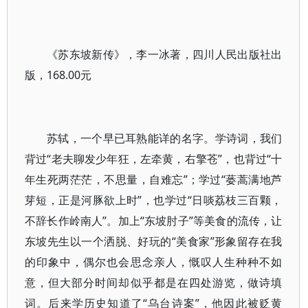
《苏东坡新传》，李一冰著，四川人民出版社出
版，168.00元
苏轼，一个早已耳熟能详的名字。学诗词，我们
背过“老夫聊发少年狂，左牵黄，右擎苍”，也背过“十
年生死两茫茫，不思量，自难忘”；学过“蒌蒿满地芦
芽短，正是河豚欲上时”，也学过“日啖荔枝三百颗，
不辞长作岭南人”。加上“东坡肘子”等美食的流传，让
东坡先生以一个洒脱、好玩的“美食家”形象留存在我
的印象中，偶尔也会思念亲人，慨叹人生种种不如
意，但大部分时间却似乎都是在四处游览，做诗填
词。后来学历史知道了“乌台诗案”，他因此被贬黄