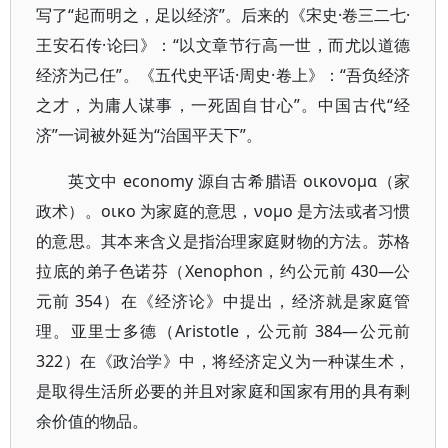
写了“起而明之，足以经济”。后来的《宋史·卷三二七·
王安石传·论曰》：“以文章节行高一世，而尤以道德
经济为己任”。《五代史平话·周史·卷上》：“吾负经济
之才，为庸人谋事，一死固自甘心”。中国古代“经
济”一词被外延为“治国平天下”。
英文中 economy 源自古希腊语 οικονομα（家
政术）。οικο 为家庭的意思，νομο 是方法或者习惯
的意思。其本来含义是指治理家庭财物的方法。苏格
拉底的弟子色诺芬（Xenophon，约公元前 430—公
元前 354）在《经济论》中提出，经济就是家庭管
理。亚里士多德（Aristotle，公元前 384—公元前
322）在《政治学》中，将经济定义为一种谋生术，
是取得生活所必要的并且对家庭和国家有用的具有剩
余价值的物品。