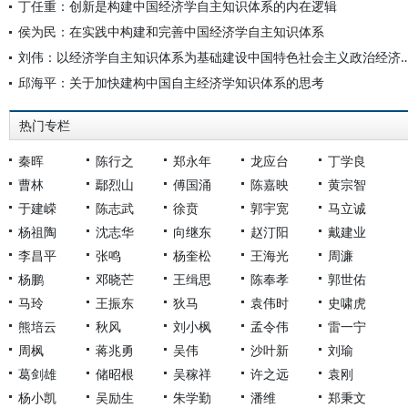
丁任重：创新是构建中国经济学自主知识体系的内在逻辑
侯为民：在实践中构建和完善中国经济学自主知识体系
刘伟：以经济学自主知识体系为基础建设中国特色社会主
邱海平：关于加快建构中国自主经济学知识体系的思考
热门专栏
秦晖
陈行之
郑永年
龙应台
丁学良
曹林
鄢烈山
傅国涌
陈嘉映
黄宗智
于建嵘
陈志武
徐贲
郭宇宽
马立诚
杨祖陶
沈志华
向继东
赵汀阳
戴建业
李昌平
张鸣
杨奎松
王海光
周濂
杨鹏
邓晓芒
王缉思
陈奉孝
郭世佑
马玲
王振东
狄马
袁伟时
史啸虎
熊培云
秋风
刘小枫
孟令伟
雷一宁
周枫
蒋兆勇
吴伟
沙叶新
刘瑜
葛剑雄
储昭根
吴稼祥
许之远
袁刚
杨小凯
吴励生
朱学勤
潘维
郑秉文