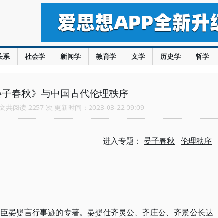
关系
社会学
新闻学
教育学
文学
历史学
哲学
晏子春秋》与中国古代伦理秩序
共阅读 2257 次 更新时间：2023-03-22 09:09
进入专题：
晏子春秋
伦理秩序
贤臣晏婴言行事迹的专著。晏婴仕齐灵公、齐庄公、齐景公长达