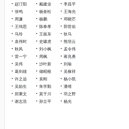
赵汀阳
戴建业
李昌平
张鸣
杨奎松
王海光
周濂
杨鹏
邓晓芒
王缉思
陈奉孝
郭世佑
马玲
王振东
狄马
袁伟时
史啸虎
熊培云
秋风
刘小枫
孟令伟
雷一宁
周枫
蒋兆勇
吴伟
沙叶新
刘瑜
葛剑雄
储昭根
吴稼祥
许之远
袁刚
杨小凯
吴励生
朱学勤
潘维
郑秉文
莫于川
羽之野
谢志浩
孙立平
杨光