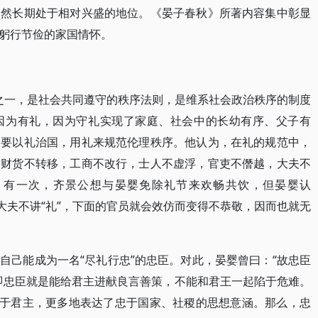
仍然长期处于相对兴盛的地位。《晏子春秋》所著内容集中彰显
躬行节俭的家国情怀。
范之一，是社会共同遵守的秩序法则，是维系社会政治秩序的制度
因为有礼，因为守礼实现了家庭、社会中的长幼有序、父子有
调要以礼治国，用礼来规范伦理秩序。他认为，在礼的规范中，
，财货不转移，工商不改行，士人不虚浮，官吏不僭越，大夫不
，有一次，齐景公想与晏婴免除礼节来欢畅共饮，但晏婴认
大夫不讲“礼”，下面的官员就会效仿而变得不恭敬，因而也就无
自己能成为一名“尽礼行忠”的忠臣。对此，晏婴曾曰：“故忠臣
即忠臣就是能给君主进献良言善策，不能和君王一起陷于危难。
忠于君主，更多地表达了忠于国家、社稷的思想意涵。那么，忠