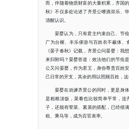
而，伴随着物质财富的大量积累，齐国
秋》不仅多处论述了齐景公嗜酒崇乐、
清醒认识。
晏婴认为，只有君主约束自己、节
广为台榭、丰乐侈游与百姓衣不蔽体、
《晏子春秋》记载，齐景公问晏婴：我
来归附吗？晏婴答道：效法他们的节俭
公又问晏婴，作为君王，身份尊贵百姓
己日常的开支，其余的用以照顾百姓，这
晏婴在劝谏齐景公的同时，更是身
是粗粮淡饭，菜肴也比较简单平常，连
子，还能有荤菜、素菜的搭配，已经很
租、乘马等，成为百官表率。