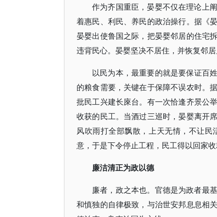
作为齐国重臣，晏婴不仅在理论上
着惠民、利民、养民的政治操行。据《
晏婴出使鲁国之际，把晏婴邻居的住宅
违背民心。晏婴坚决不居住，并恢复邻居
以民为本，最重要的就是要保证百
的粮食需要，关键在于保障不误农时。
批民工兴建长庲台。有一次恰逢齐景公
收获的民工。当酒过三巡时，晏婴离开
风吹雨打全部飘散，上天无情，不让民
意，于是下令停止工程，民工得以回家收
廉洁清正为政以德
廉者，政之本也。官德是为政者最
和慎独的自律极致，与治世安邦息息相