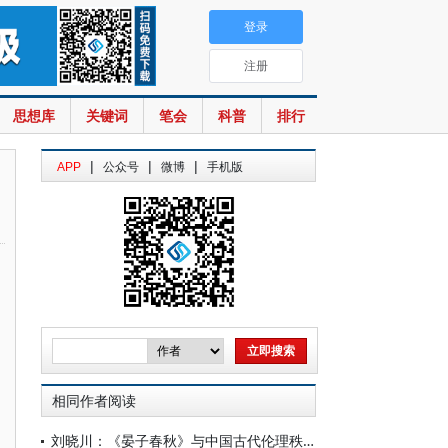
登录
注册
思想库
关键词
笔会
科普
排行
|
|
|
APP
公众号
微博
手机版
相同作者阅读
刘晓川：《晏子春秋》与中国古代伦理秩序