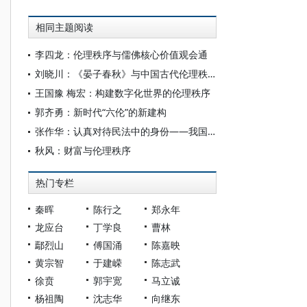
相同主题阅读
李四龙：伦理秩序与儒佛核心价值观会通
刘晓川：《晏子春秋》与中国古代伦理秩序
王国豫 梅宏：构建数字化世界的伦理秩序
郭齐勇：新时代“六伦”的新建构
张作华：认真对待民法中的身份——我国身份法研究之反思
秋风：财富与伦理秩序
热门专栏
秦晖
陈行之
郑永年
龙应台
丁学良
曹林
鄢烈山
傅国涌
陈嘉映
黄宗智
于建嵘
陈志武
徐贲
郭宇宽
马立诚
杨祖陶
沈志华
向继东