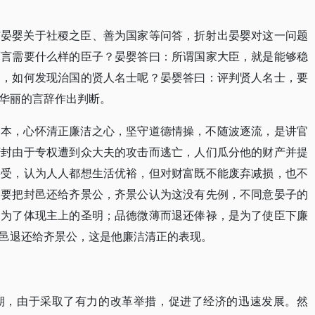
与晏婴关于社稷之臣、善为国家等问答，折射出晏婴对这一问题
而言需要什么样的臣子？晏婴答曰：所谓国家大臣，就是能够稳
问，如何发现治国的贤人名士呢？晏婴答曰：评判贤人名士，要
华丽的言辞作出判断。
为本，心怀清正廉洁之心，坚守道德情操，不随波逐流，是讲官
庆封由于专权遭到众大夫的攻击而逃亡，人们瓜分他的财产并提
接受，认为人人都想生活优裕，但对财富既不能废弃减损，也不
出要把封邑还给齐景公，齐景公认为这没有先例，不同意晏子的
是为了体现主上的圣明；品德微薄而退还俸禄，是为了使臣下廉
邑退还给齐景公，这是他廉洁清正的表现。
期，由于采取了有力的改革举措，促进了经济的迅速发展。然