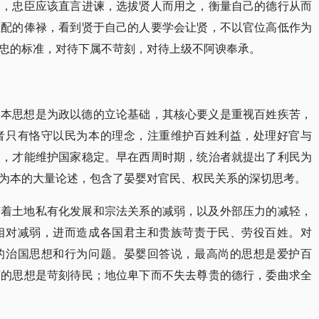
为，忠臣应该直言进谏，选拔贤人而用之，衡量自己的德行从而
匹配的俸禄，看到贤于自己的人要学会让贤，不以官位高低作为
忠的标准，对待下属不苛刻，对待上级不阿谀奉承。
民本思想是为政以德的立论基础，其核心要义是重视百姓疾苦，
者只有恪守以民为本的理念，注重维护百姓利益，处理好官与
义，才能维护国家稳定。早在西周时期，统治者就提出了利民为
为本的大量论述，包含了晏婴对官民、权民关系的深切思考。
随着土地私有化发展和宗法关系的减弱，以及外部压力的减轻，
相对减弱，进而造成各国君主和贵族苛责于民、劳役百姓。对
的治国思想和行为问题。晏婴回答说，最高尚的思想是爱护百
下的思想是苛刻待民；地位卑下而不失去尊贵的德行，委曲求全