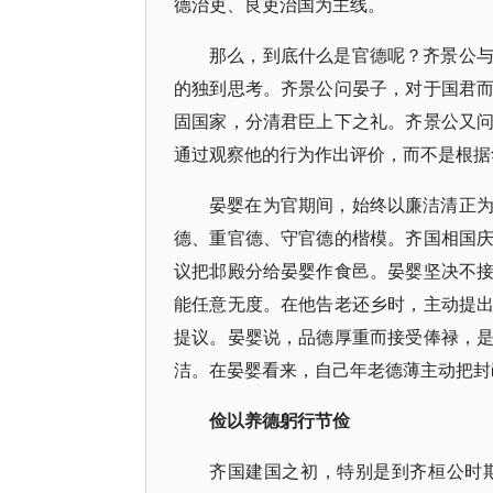
德治吏、良吏治国为主线。
那么，到底什么是官德呢？齐景公
的独到思考。齐景公问晏子，对于国君
固国家，分清君臣上下之礼。齐景公又
通过观察他的行为作出评价，而不是根据
晏婴在为官期间，始终以廉洁清正
德、重官德、守官德的楷模。齐国相国
议把邶殿分给晏婴作食邑。晏婴坚决不
能任意无度。在他告老还乡时，主动提
提议。晏婴说，品德厚重而接受俸禄，
洁。在晏婴看来，自己年老德薄主动把封
俭以养德躬行节俭
齐国建国之初，特别是到齐桓公时