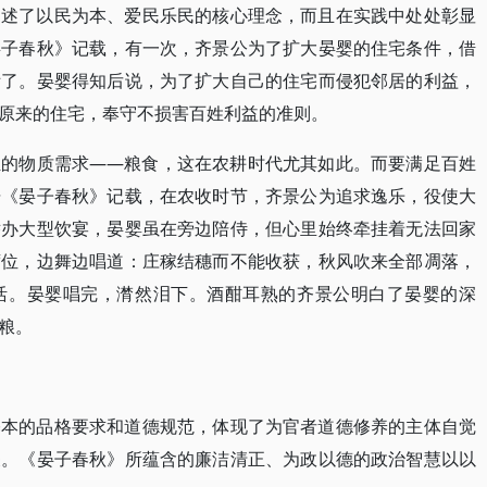
阐述了以民为本、爱民乐民的核心理念，而且在实践中处处彰显
晏子春秋》记载，有一次，齐景公为了扩大晏婴的住宅条件，借
拆了。晏婴得知后说，为了扩大自己的住宅而侵犯邻居的利益，
原来的住宅，奉守不损害百姓利益的准则。
姓的物质需求——粮食，这在农耕时代尤其如此。而要满足百姓
据《晏子春秋》记载，在农收时节，齐景公为追求逸乐，役使大
举办大型饮宴，晏婴虽在旁边陪侍，但心里始终牵挂着无法回家
席位，边舞边唱道：庄稼结穗而不能收获，秋风吹来全部凋落，
活。晏婴唱完，潸然泪下。酒酣耳熟的齐景公明白了晏婴的深
粮。
基本的品格要求和道德规范，体现了为官者道德修养的主体自觉
关。《晏子春秋》所蕴含的廉洁清正、为政以德的政治智慧以以