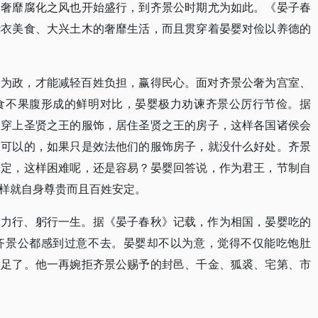
的奢靡腐化之风也开始盛行，到齐景公时期尤为如此。《晏子春
华衣美食、大兴土木的奢靡生活，而且贯穿着晏婴对俭以养德的
俭为政，才能减轻百姓负担，赢得民心。面对齐景公奢为宫室、
食不果腹形成的鲜明对比，晏婴极力劝谏齐景公厉行节俭。据
想穿上圣贤之王的服饰，居住圣贤之王的房子，这样各国诸侯会
是可以的，如果只是效法他们的服饰房子，就没什么好处。齐景
安定，这样困难呢，还是容易？晏婴回答说，作为君王，节制自
样就自身尊贵而且百姓安定。
体力行、躬行一生。据《晏子春秋》记载，作为相国，晏婴吃的
齐景公都感到过意不去。晏婴却不以为意，觉得不仅能吃饱肚
满足了。他一再婉拒齐景公赐予的封邑、千金、狐裘、宅第、市