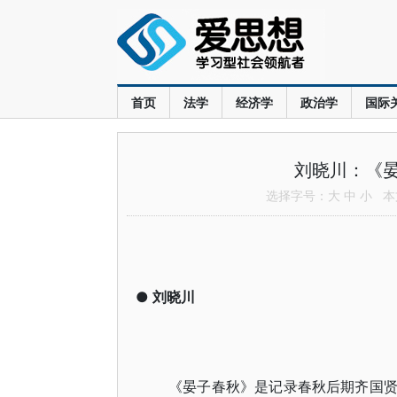
首页
法学
经济学
政治学
国际
刘晓川：《
选择字号：
大
中
小
本文
●
刘晓川
《晏子春秋》是记录春秋后期齐国