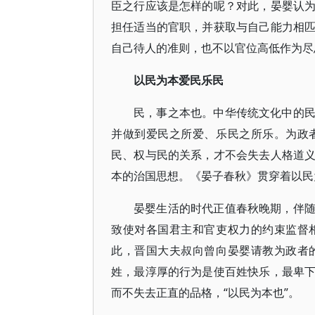
臣之行应该是怎样的呢？对此，晏婴认
担任适当的官职，并获取与自己能力相
自己待人的准则，也不以官位高低作为尽
以民为本爱民乐民
民，事之本也。中华传统文化中的
并做到爱民之所爱、乐民之所乐。为政
民、权与民的关系，才不会失去人格道
本的治国思想。《晏子春秋》贯穿着以民
晏婴生活的时代正值春秋晚期，伴
致使对各国君主和官吏权力的约束监督
此，晋国大夫叔向曾向晏婴请教为政者
姓，最淳厚的行为是使百姓快乐，最卑
而不失去正直的品格，“以民为本也”。