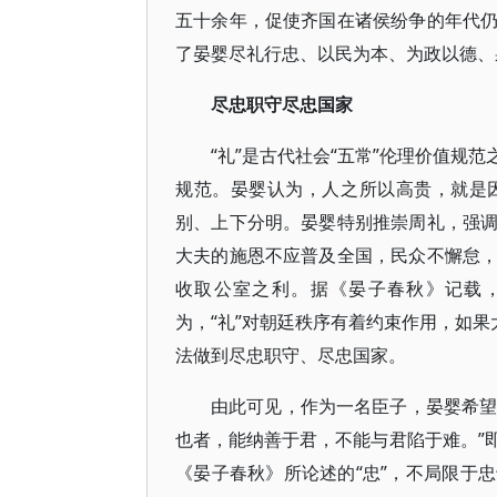
五十余年，促使齐国在诸侯纷争的年代
了晏婴尽礼行忠、以民为本、为政以德、
尽忠职守尽忠国家
“礼”是古代社会“五常”伦理价值规
规范。晏婴认为，人之所以高贵，就是
别、上下分明。晏婴特别推崇周礼，强
大夫的施恩不应普及全国，民众不懈怠
收取公室之利。据《晏子春秋》记载
为，“礼”对朝廷秩序有着约束作用，如果
法做到尽忠职守、尽忠国家。
由此可见，作为一名臣子，晏婴希望
也者，能纳善于君，不能与君陷于难。”
《晏子春秋》所论述的“忠”，不局限于