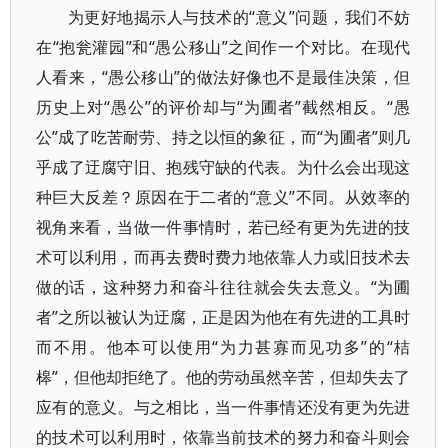
为更好地揭示人与技术的“意义”问题，我们不妨
在“抱瓮灌园”和“愚公移山”之间作一个对比。在现代
人看来，“愚公移山”的做法好像也不是最佳决策，但
历史上对“愚公”的评价却与“为圃者”截然相反。“愚
公”成了吃苦耐劳、持之以恒的象征，而“为圃者”则几
乎成了迂腐守旧、抱残守缺的代表。为什么会出现这
种巨大反差？原因在于二者的“意义”不同。从效率的
视角来看，当做一件事情时，若已经有更为先进的技
术可以利用，而再去费时费力地依靠人力或旧技术去
做的话，这种努力和奋斗往往就会失去意义。“为圃
者”之所以被认为迂腐，正是因为他在有先进的工具时
而不用。他本可以使用“为力甚寡而见功多”的“桔
槔”，但他却拒绝了。他的劳动虽然辛苦，但却失去了
应有的意义。与之相比，当一件事情还没有更为先进
的技术可以利用时，依靠当前技术的努力和奋斗则会