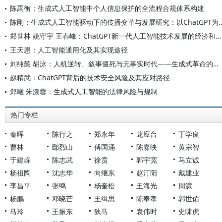
陈禹衡：生成式人工智能中个人信息保护的全流程合规体系构建
陈刚：生成式人工智能驱动下的传播变革与发展
郑世林 姚守宇 王春峰：ChatGPT新一代人工智能技术发展的经济和社会影响
王天恩：人工智能通用化及其实现途径
刘纯懿 胡泳：人机逆转、叙事僵死与无事实时代——生成式革命的影响与危机
赵精武：ChatGPT背后的技术安全风险及其应对路径
郑曦 朱溯蓉：生成式人工智能的法律风险与规制
热门专栏
秦晖
陈行之
郑永年
龙应台
丁学良
曹林
鄢烈山
傅国涌
陈嘉映
黄宗智
于建嵘
陈志武
徐贲
郭宇宽
马立诚
杨祖陶
沈志华
向继东
赵汀阳
戴建业
李昌平
张鸣
杨奎松
王海光
周濂
杨鹏
邓晓芒
王缉思
陈奉孝
郭世佑
马玲
王振东
狄马
袁伟时
史啸虎