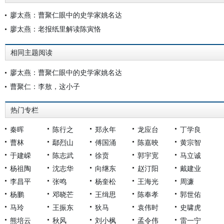
廖太燕：曹聚仁眼中的史学家姚名达
廖太燕：老报纸里解读陈寅恪
相同主题阅读
廖太燕：曹聚仁眼中的史学家姚名达
曹聚仁：李敖，这小子
热门专栏
秦晖
陈行之
郑永年
龙应台
丁学良
曹林
鄢烈山
傅国涌
陈嘉映
黄宗智
于建嵘
陈志武
徐贲
郭宇宽
马立诚
杨祖陶
沈志华
向继东
赵汀阳
戴建业
李昌平
张鸣
杨奎松
王海光
周濂
杨鹏
邓晓芒
王缉思
陈奉孝
郭世佑
马玲
王振东
狄马
袁伟时
史啸虎
熊培云
秋风
刘小枫
孟令伟
雷一宁