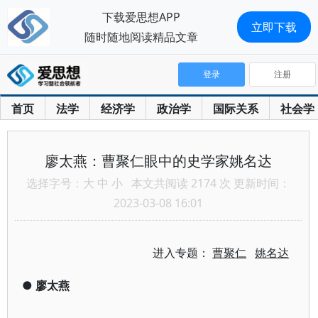
下载爱思想APP
立即下载
随时随地阅读精品文章
登录
注册
首页
法学
经济学
政治学
国际关系
社会学
廖太燕：曹聚仁眼中的史学家姚名达
选择字号：
大
中
小
本文共阅读 2174 次 更新时间：
2023-03-08 16:01
进入专题：
曹聚仁
姚名达
●
廖太燕