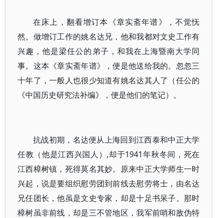
在床上，翻看增订本《章实斋年谱》，不觉怃
然。做增订工作的姚名达兄，他和我都对文史工作有
兴趣，他是梁任公的弟子，和我在上海暨南大学同
事。这本《章实斋年谱》，便是他送给我的。忽忽三
十年了，一般人也很少知道有姚名达其人了（任公的
《中国历史研究法补编》，便是他们的笔记）。
抗战初期，名达便从上海回到江西泰和中正大学
任教（他是江西兴国人）,却于1941年秋冬间，死在
江西樟树镇，死得莫名其妙。原来中正大学师生一时
兴起，说是要组织慰劳团到前线去慰劳将士，由名达
兄任团长，他虽是文史专家，却是十足书呆子。那时
樟树虽非前线，却是三不管地区，我军前哨和敌伪特