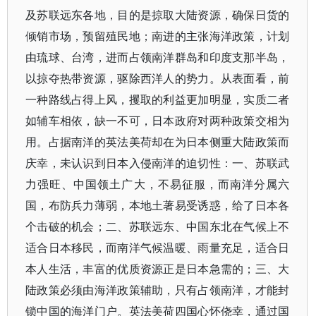
及苏联远东各地，目的是掠取大陆资源，确保日货的
倾销市场，预留殖民地；南进的主张海洋政策，计划
由琉球、台湾，进而占领南洋群岛和印度支那半岛，
以掠夺热带资源，驱除西洋人的势力。从表面看，前
一种路线占得上风，攫取的利益更加明显，实质二者
如辅车相依，缺一不可，日本政府对两种政策交相为
用。占据南洋的英法美荷却在为日本侧重大陆政策而
庆幸，未认识到日本入侵南洋的迫切性：一、苏联武
力强旺、中国领土广大，不易征服，而南洋分属六
国，布防兵力薄弱，本地土著易受诱惑，给了日本各
个击破的机会；二、苏联远东、中国东北在气候上不
适合日本移民，而南洋气候温暖、雨量充足，适合日
本人生活，丰富的优质资源正是日本急需的；三、大
陆政策必须由海洋政策辅助，只有占领南洋，才能封
锁中国的海洋门户。英法美荷四国心怀侥幸，通过国