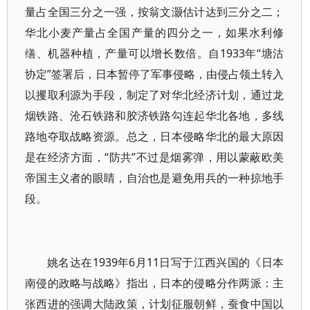
量占全国三分之一强，按翁文灏估计达到三分之二；
华北小麦产量占全国产量的四分之一，如果水利修
缮、机器种植，产量可以增长数倍。自1933年“塘沽
协定”签署后，日本暂停了军事侵略，由侵占领土转入
以攫取利源为手段，制定了对华北经济计划，通过龙
烟铁路、沧石铁路和胶济铁路勾连起华北各地，多线
路地夺取战略资源。总之，日本侵略华北的最大原因
是在经济方面，“防共”不过是烟雾弹，用以蒙蔽欧美
帝国主义者的眼睛，自治也是避免用兵的一种掠地手
段。
姚名达在1939年6月11日写于江西兴国的《日本
南侵的政略与战略》指出，日本的侵略分作两派：主
张西进的强调大陆政策，计划征服朝鲜，蚕食中国以