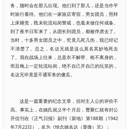
务，随时会在那儿出现。他们到了那儿，还是当作平
时旅行看待。他们在一家旅店寄宿，男女团员，照样
上床睡觉，既未轮流站岗警戒，也毫未做任何戒备。
到了夜半日军来了，从团长到团员，都被俘虏去了。
当时，十多男女团员之中，究竟几死几伤，我已经记
不清楚了。总之，名达兄就是这么莫名其妙地死去
了。我在战场上往来，总是衣不解带、枪不离身的，
而且晚上一定轮流站岗，绝不自己开自己的玩笑的，
名达兄毕竟是不通军务的傻瓜。
这是一篇重要的纪念文章，但对主人公的评价不
高。事实上，在姚氏就义半个月后，曹聚仁就有封公
开信刊在《正气日报》副刊《新地》第188期（1942
年7月22日），名为《悼念姚名达（显微）兄》：