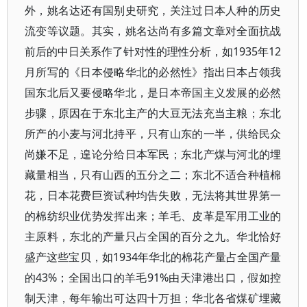
外，姚名达还有国别史研究，关注过日本人种的历史
流变等议题。其实，姚名达尚有多篇文章对全面抗战
前后的中日关系作了针对性的理性分析，如1935年12
月所写的《日本侵略华北的必然性》指出日本占领我
国东北后又要侵略华北，是日本帝国主义发展的必然
步骤，原因在于东北主产的大豆无法充当主粮；东北
所产的小麦与河北持平，只有山东的一半，供给民众
尚嫌不足，遑论分给日本军民；东北产煤与河北的埋
藏量相当，只有山西的五分之二；东北不适合种植棉
花，日本花费巨资试种均告失败，无法将其世界第一
的棉纺织业优势发挥出来；羊毛、皮革是军用工业的
主原料，东北的产量只占全国的百分之九。华北恰好
盛产这些宝贝，如1934年华北的棉花产量占全国产量
的43%；全国出口的羊毛91%由天津港出口，假如控
制天津，每年输出可达四十万担；华北各省煤矿埋藏