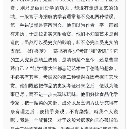
赏，则只是做到史学的功夫，却没有走进文艺的领
域。一般富于考据癖的学者通常都不免犯两种错误。
第一种错误就是穿凿附会。他们以为作者一字一画都
有来历，于是拉史实来附会它。他们不知道艺术是创
造的，虽然可以受史实的影响，却不必完全受史实的
支配。《红楼梦》一部书有多少“考证”和“索隐”？它
的主人究竟是纳兰成德，是清朝某个皇帝，还是曹雪
芹自己？ “红学”家大半都忘记艺术生于创造的想象，
不必实有其事。考据家的第二种错误在因考据而忘欣
赏。他们既然把作品的史实考证出来之后，便以为能
事已尽，而不进一步去玩味玩味。他们好比食品化学
专家，把一席菜的来源、成分以及烹调方法研究得有
条有理之后，便袖手旁观，不肯染指。就我个人说
呢，我是一个饕餮汉，对于这般考据家的苦心孤诣虽
是十二分的敬佩和感激，我自己却不肯学他们那样“斯