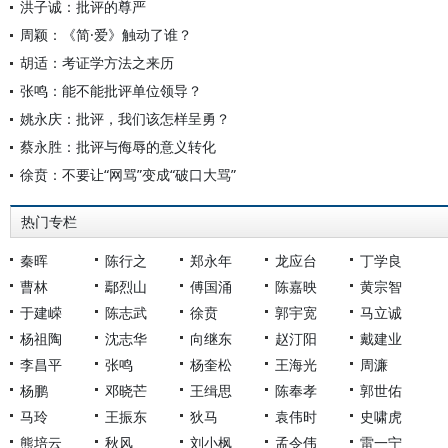
洪子诚：批评的尊严
周颖：《简·爱》触动了谁？
胡适：考证学方法之来历
张鸣：能不能批评单位领导？
姚永庆：批评，我们该怎样呈勇？
蔡永胜：批评与侮辱的意义转化
徐贲：不要让“网骂”变成“破口大骂”
热门专栏
秦晖
陈行之
郑永年
龙应台
丁学良
曹林
鄢烈山
傅国涌
陈嘉映
黄宗智
于建嵘
陈志武
徐贲
郭宇宽
马立诚
杨祖陶
沈志华
向继东
赵汀阳
戴建业
李昌平
张鸣
杨奎松
王海光
周濂
杨鹏
邓晓芒
王缉思
陈奉孝
郭世佑
马玲
王振东
狄马
袁伟时
史啸虎
熊培云
秋风
刘小枫
孟令伟
雷一宁