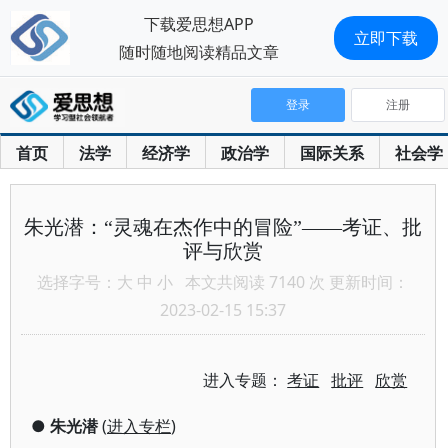
下载爱思想APP
立即下载
随时随地阅读精品文章
登录
注册
首页
法学
经济学
政治学
国际关系
社会学
朱光潜：“灵魂在杰作中的冒险”——考证、批
评与欣赏
选择字号：
大
中
小
本文共阅读 7140 次 更新时间：
2023-02-15 15:37
进入专题：
考证
批评
欣赏
●
朱光潜
(
进入专栏
)