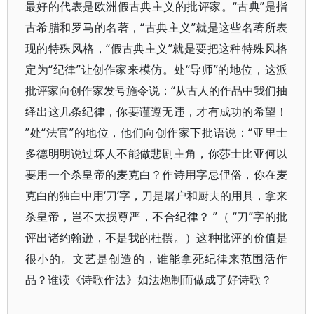
最好的代表是欧洲假古典主义的批评家。“古典”是指
古希腊和罗马的名著，“古典主义”就是这些名著所表
现的特殊风格，“假古典主义”就是要把这种特殊风格
定为“纪律”让创作家来模仿。处“导师”的地位，这派
批评家向创作家发号施令说：“从古人的作品中我们抽
绎出这几条纪律，你要谨遵无违，才有成功的希望！
”处“法官”的地位，他们向创作家下批语说：“亚里士
多德明明说过坏人不能做悲剧主角，你莎士比亚何以
要用一个杀皇帝的麦克白？作诗用字忌俚俗，你在麦
克白的独白中用‘刀’字，刀是屠户和厨夫的用具，拿来
杀皇帝，岂不太损尊严，不合纪律？ ”（ “刀”字的批
评出诸约翰逊，不是我的杜撰。）这种批评的价值是
很小的。文艺是创造的，谁能拿死纪律来范围活作
品？谁读《诗歌作法》如法炮制而做成了好诗歌？