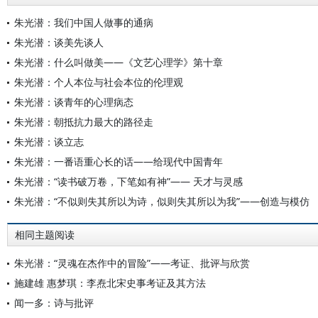
朱光潜：我们中国人做事的通病
朱光潜：谈美先谈人
朱光潜：什么叫做美——《文艺心理学》第十章
朱光潜：个人本位与社会本位的伦理观
朱光潜：谈青年的心理病态
朱光潜：朝抵抗力最大的路径走
朱光潜：谈立志
朱光潜：一番语重心长的话——给现代中国青年
朱光潜：“读书破万卷，下笔如有神”—— 天才与灵感
朱光潜：“不似则失其所以为诗，似则失其所以为我”——创造与模仿
相同主题阅读
朱光潜：“灵魂在杰作中的冒险”——考证、批评与欣赏
施建雄 惠梦琪：李焘北宋史事考证及其方法
闻一多：诗与批评