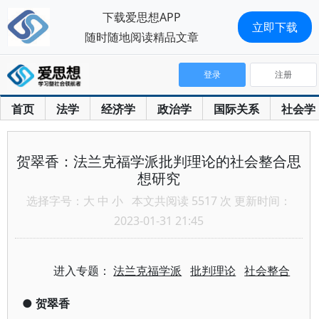
下载爱思想APP
立即下载
随时随地阅读精品文章
登录
注册
首页
法学
经济学
政治学
国际关系
社会学
贺翠香：法兰克福学派批判理论的社会整合思
想研究
选择字号：
大
中
小
本文共阅读 5517 次 更新时间：
2023-01-31 21:45
进入专题：
法兰克福学派
批判理论
社会整合
●
贺翠香