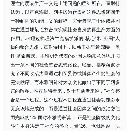
理性向度或生产主义是上述问题的症结所在。霍耐特
认为，以霍克海默、阿多诺为代表的这种思想还囿于
一种封闭的功能主义的解释，完全忽视了个体或共同
体在通过规范性整合来实现社会自身的再生产方面的
作用。24通过梳理法兰克福学派的“核心”和“外围”人
物的整合思想，霍耐特指出，以弗里德里希·瑙曼、奥
托·基希海默、本雅明为代表的外围人物却意外地开拓
出一条不同的社会整合思想路径。瑙曼、基希海默研
究了不同政治力量通过相互妥协或博弈产生的社会的
宪法秩序，而本雅明针对大众文化做出了不同于阿多
诺的解释。在霍耐特看来，对于前两者来说，“社会整
合是一个过程。这个过程不是径直通过社会功能命令
无意识地完成的，而是通过社会团体之间的政治交往
而完成的”25;而对本雅明来说，“正是社会阶级的文化
斗争本身决定了社会的整合力量”26。也就是说，法