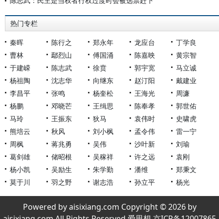
陈志武：民主是当权者行权过度时会被选票赶下
热门专栏
秦晖
陈行之
郑永年
龙应台
丁学良
曹林
鄢烈山
傅国涌
陈嘉映
黄宗智
于建嵘
陈志武
徐贲
郭宇宽
马立诚
杨祖陶
沈志华
向继东
赵汀阳
戴建业
李昌平
张鸣
杨奎松
王海光
周濂
杨鹏
邓晓芒
王缉思
陈奉孝
郭世佑
马玲
王振东
狄马
袁伟时
史啸虎
熊培云
秋风
刘小枫
孟令伟
雷一宁
周枫
蒋兆勇
吴伟
沙叶新
刘瑜
葛剑雄
储昭根
吴稼祥
许之远
袁刚
杨小凯
吴励生
朱学勤
潘维
郑秉文
莫于川
羽之野
谢志浩
孙立平
杨光
Powered by aisixiang.com Copyright © 2026 by
aisixiang.com All Rights Reserved 爱思想 京ICP备12007865