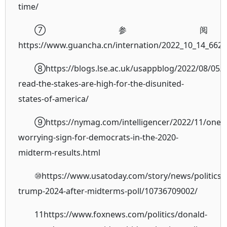
time/
⑦参阅
https://www.guancha.cn/internation/2022_10_14_6620
⑧https://blogs.lse.ac.uk/usappblog/2022/08/05/l
read-the-stakes-are-high-for-the-disunited-
states-of-america/
⑨https://nymag.com/intelligencer/2022/11/one-
worrying-sign-for-democrats-in-the-2020-
midterm-results.html
⑩https://www.usatoday.com/story/news/politics/
trump-2024-after-midterms-poll/10736709002/
11https://www.foxnews.com/politics/donald-