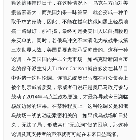
勒紧裤腰带过日子，在这种情况下，乌克兰方面对美
援需索甚大，而美国如果一味答应，就会变成一种予
取予求的形势，因此，不能在援乌抗俄问题上轻易地
搞一路绿灯，那样搞，最终可是要美国人民自掏腰包
来买单的。同时，若俄乌冲突不幸演化为核战争或第
三次世界大战，美国是要直接承受冲击的。这样一种
论调，在美国国内并非全无市场，如福克斯新闻台著
名的保守派主持人Tucker Carlson就曾多次在其节目
中诉诸于这种论调。连前总统奥巴马都在群众集会上
被个别示威者质疑，示威者们说正是奥巴马政府参与
鼓动了2014年乌克兰政权更迭，才最终导致今日濒临
核战边缘的结果。在某种程度上，这种论调又是和俄
乌战场一线的动态紧密相关的，如果俄乌战场旷日持
久，无法了局，形成某种“无底洞”似的困境，那这种
论调及其支持者的声浪就有可能在未来日益高涨。