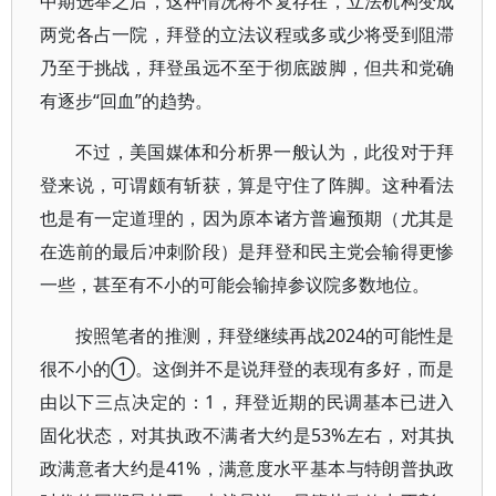
中期选举之后，这种情况将不复存在，立法机构变成
两党各占一院，拜登的立法议程或多或少将受到阻滞
乃至于挑战，拜登虽远不至于彻底跛脚，但共和党确
有逐步“回血”的趋势。
不过，美国媒体和分析界一般认为，此役对于拜
登来说，可谓颇有斩获，算是守住了阵脚。这种看法
也是有一定道理的，因为原本诸方普遍预期（尤其是
在选前的最后冲刺阶段）是拜登和民主党会输得更惨
一些，甚至有不小的可能会输掉参议院多数地位。
按照笔者的推测，拜登继续再战2024的可能性是
很不小的①。这倒并不是说拜登的表现有多好，而是
由以下三点决定的：1，拜登近期的民调基本已进入
固化状态，对其执政不满者大约是53%左右，对其执
政满意者大约是41%，满意度水平基本与特朗普执政