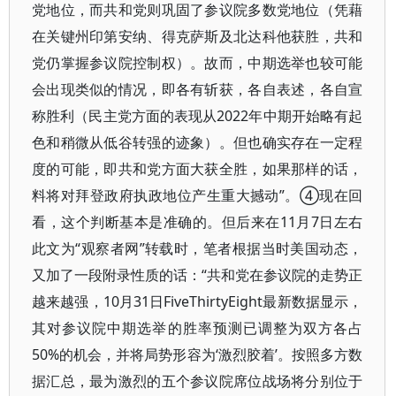
党地位，而共和党则巩固了参议院多数党地位（凭藉
在关键州印第安纳、得克萨斯及北达科他获胜，共和
党仍掌握参议院控制权）。故而，中期选举也较可能
会出现类似的情况，即各有斩获，各自表述，各自宣
称胜利（民主党方面的表现从2022年中期开始略有起
色和稍微从低谷转强的迹象）。但也确实存在一定程
度的可能，即共和党方面大获全胜，如果那样的话，
料将对拜登政府执政地位产生重大撼动”。④现在回
看，这个判断基本是准确的。但后来在11月7日左右
此文为“观察者网”转载时，笔者根据当时美国动态，
又加了一段附录性质的话：“共和党在参议院的走势正
越来越强，10月31日FiveThirtyEight最新数据显示，
其对参议院中期选举的胜率预测已调整为双方各占
50%的机会，并将局势形容为‘激烈胶着’。按照多方数
据汇总，最为激烈的五个参议院席位战场将分别位于