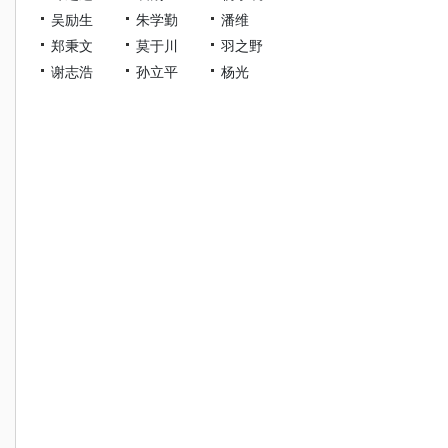
吴励生
朱学勤
潘维
郑秉文
莫于川
羽之野
谢志浩
孙立平
杨光