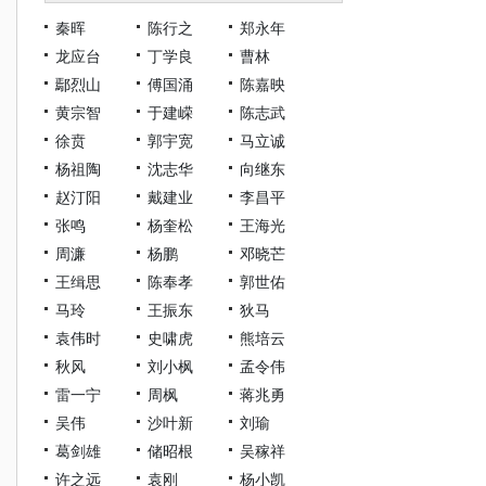
秦晖
陈行之
郑永年
龙应台
丁学良
曹林
鄢烈山
傅国涌
陈嘉映
黄宗智
于建嵘
陈志武
徐贲
郭宇宽
马立诚
杨祖陶
沈志华
向继东
赵汀阳
戴建业
李昌平
张鸣
杨奎松
王海光
周濂
杨鹏
邓晓芒
王缉思
陈奉孝
郭世佑
马玲
王振东
狄马
袁伟时
史啸虎
熊培云
秋风
刘小枫
孟令伟
雷一宁
周枫
蒋兆勇
吴伟
沙叶新
刘瑜
葛剑雄
储昭根
吴稼祥
许之远
袁刚
杨小凯