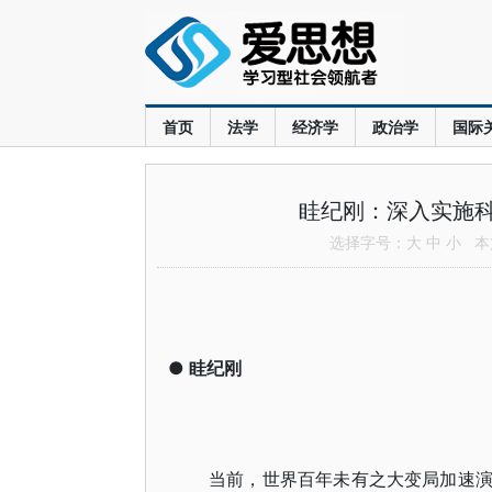
首页
法学
经济学
政治学
国际
眭纪刚：深入实施
选择字号：
大
中
小
本文
●
眭纪刚
当前，世界百年未有之大变局加速