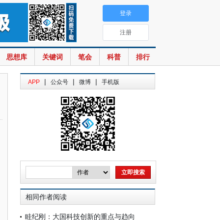
登录
注册
思想库
关键词
笔会
科普
排行
|
|
|
APP
公众号
微博
手机版
相同作者阅读
眭纪刚：大国科技创新的重点与趋向