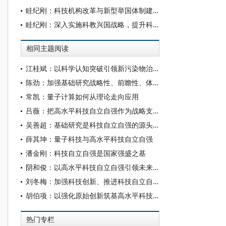
眭纪刚：科技机构改革与新型举国体制建设
眭纪刚：深入实施科教兴国战略，提升科技自立自强能力
相同主题阅读
江桂斌：以科学认知突破引领新污染物治理新格局
陈劲：加强基础研究战略性、前瞻性、体系化布局
常凯：量子计算如何从理论走向应用
吕薇：把高水平科技自立自强作为战略支撑
吴善超：基础研究是科技自立自强的源头活水
薛其坤：量子科技与高水平科技自立自强
潘金刚：科技自立自强是国家强盛之基
阴和俊：以高水平科技自立自强引领未来产业发展
刘冬梅：加强科技创新、推进科技自立自强的原创性贡献
胡伯项：以强化原始创新筑基高水平科技自立自强
热门专栏