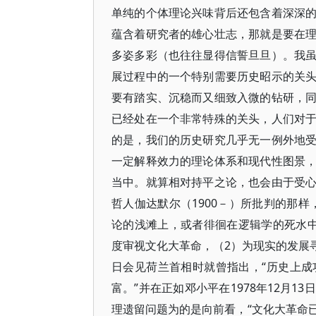
单纯的个体理论兴味背后还包含着深深
蕴含着研究者的雄心壮志，那就是要在
多姿多彩（也往往显得信誓旦旦）。我
展过程中的一个特别需要历史昭示的关
要有踏实、沉稳而又细致入微的钻研，
已经处在一个非常特殊的关头，人们对
的是，我们的历史研究几乎无一例外地
一定解释效力的理论体系和现代性图景
当中。就算相对持平之论，也会由于受
哲人伽达默尔（1900－）所批判的那
论的浅滩上，或者徘徊在逻辑学的死水中
度审视文化大革命，（2）为现实的发展寻
日会见荷兰首相时就曾指出，“历史上
富。”并在正如邓小平在1978年12月
理遗留问题为的是向前看，“文化大革命