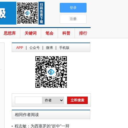
登录
注册
思想库
关键词
笔会
科普
排行
|
|
|
APP
公众号
微博
手机版
相同作者阅读
程志敏：为西塞罗的“折中”一辩