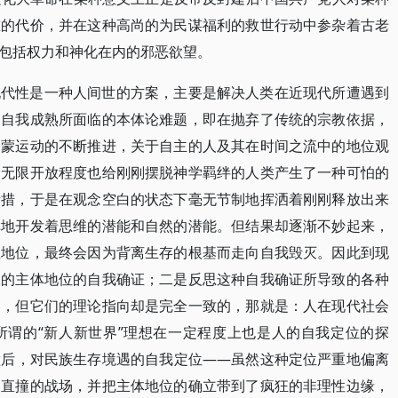
重的代价，并在这种高尚的为民谋福利的救世行动中参杂着古老
包括权力和神化在内的邪恶欲望。
现代性是一种人间世的方案，主要是解决人类在近现代所遭遇到
的自我成熟所面临的本体论难题，即在抛弃了传统的宗教依据，
启蒙运动的不断推进，关于自主的人及其在时间之流中的地位观
的无限开放程度也给刚刚摆脱神学羁绊的人类产生了一种可怕的
所措，于是在观念空白的状态下毫无节制地挥洒着刚刚释放出来
惮地开发着思维的潜能和自然的潜能。但结果却逐渐不妙起来，
性地位，最终会因为背离生存的根基而走向自我毁灭。因此到现
人的主体地位的自我确证；二是反思这种自我确证所导致的各种
的，但它们的理论指向却是完全一致的，那就是：人在现代社会
所谓的“新人新世界”理想在一定程度上也是人的自我定位的探
撞后，对民族生存境遇的自我定位——虽然这种定位严重地偏离
冲直撞的战场，并把主体地位的确立带到了疯狂的非理性边缘，