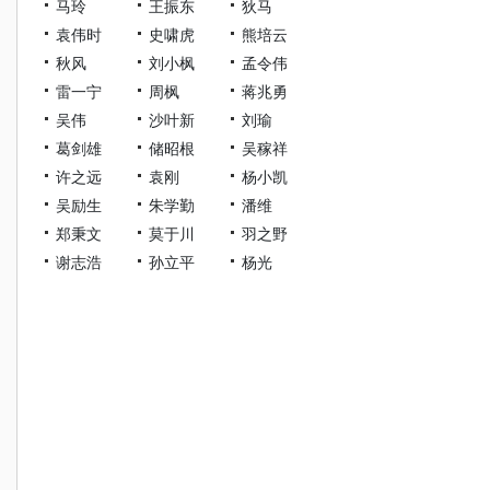
马玲
王振东
狄马
袁伟时
史啸虎
熊培云
秋风
刘小枫
孟令伟
雷一宁
周枫
蒋兆勇
吴伟
沙叶新
刘瑜
葛剑雄
储昭根
吴稼祥
许之远
袁刚
杨小凯
吴励生
朱学勤
潘维
郑秉文
莫于川
羽之野
谢志浩
孙立平
杨光