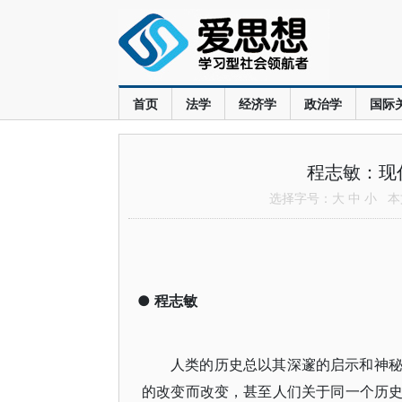
首页
法学
经济学
政治学
国际
程志敏：现
选择字号：
大
中
小
本文
●
程志敏
人类的历史总以其深邃的启示和神
的改变而改变，甚至人们关于同一个历