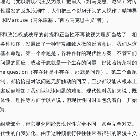
种理论（尤以后现代主义为最）把前人（如马克思、尼采）对传
恶性爆发的反叛浪潮中，人们把三个以M开头的人视作了精神导
和Marcuse（马尔库塞，“西方马克思主义”者）。
序和政治权威秩序的前提和正当性不再被视为理所当然了，相
会各种秩序，发展出了一种非常细致入微的反省意识。我们从这
个基本命题。第一个命题是，各种各样的现代性方案，不管它们
存问题的回应，或者干脆就是一个生存的问题，好比哈姆莱特的
hat is the question（存在还是不存在，那就是问题）。第二个命题
精制，都恰恰是对该问题无所触动的回应，至少都没能从根本上
方案反倒增加了我们认识该问题的难度。现代性对我们来说，既
主体性、理性等方面予以界说，但现代性同时又包含着自一开始
为。
机组成部分，但它显然同经典现代性完全不同，甚至完全对立。
现代性的自我异化。由于这种颠覆行径往往带有很强的浪漫主义