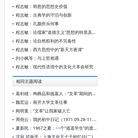
程志敏：韩愈的思想史价值
程志敏：古典学的守旧与创新
程志敏：孔颜所乐何事
程志敏：论儒家“道德主义”思想的特质及现代价值
程志敏：论自然权利的不完备性
程志敏：西方思想中的“新天方夜谭”
刘小枫等：与上哲相遇
程志敏：现代性语境中的文化大革命研究
相同主题阅读
葛剑雄：殉葬品和掘墓人：“文革”期间的中学教师
魏宏运：南开大学文革往事
阎明复：“文革”让我家破人亡
周尧云：我的初中日记（1971.09.28-11.25）
夏新民：1967之夏：一个“逍遥学生”的渡江前后
沈寂 武振平：上海文化五七干校忆往(二)