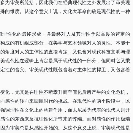
素多为审美所笼括，因此我们在经典现代性之外发展出了审美现
特殊的维度。从这个意义上说，文化大革命的确是现代性的一种
和理性化的最终形成，并最终对人及其理性予以高度的肯定的
性构成的有机组成部分，在美学与艺术领域对人的灵性、本能于
命的角度对人的主体性的直接肯定，又包含对现代科技文明与理
审美现代性在逻辑上肯定是属于现代性的一部分，但同时它又秉
否定性的含义。审美现代性既包含着对主体性的捍卫，又包含着
展变化，尤其是在理性不断攀升而至僵化后所产生的文化危机，
过向感性的转向来回应时代的挑战。在现代性的两个阶段中，以
性强调理性在文化上的构建作用，而以尼采为代表的现代人则开
用感性的东西来反抗理性化所带来的弊端。而对感性的作用极端
，因为审美总是从感性开始的。从这个意义上说，审美现代性是