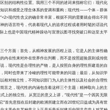
所区别的结构性位置。我用三个不同的述词来指称它们：现代化
―知识和感受之理念体系的变调和重构；现代性――个体－群体
”<2>现代性含义的确非常丰富，根据不同的需要就会得出不同
精神的语言符号，代表着现代人的追求过程或者用时髦的话说代
实际上也是中国现代精神躁动与宣泄以图寻找突破口和达至太平
含三个方面：首先，从精神发展的历程上说，它是人的主体性确
身的内在性来对外在世界作出判断，而不是按照超验原则或传统
来说，现代性是合理性的产物，是人按照自身的理性所建造的自
挥，同时也带来了冷峻的理性可能带来的问题；最后，从知识学
式以相对独立性，不同知识部门为人的主体性以及社会的合理性
。简言之，现代性的内涵包含着这样三个主题：精神取向上的主
式上的独立性。从宽泛的意义上讲，“现代性”是一个因其无限
它“首先意指在后封建的欧洲所建立而在20世纪日益成为具有世
>文化大革命在某种意义上正是反帝反封建后中国共产党人对某种