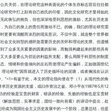
的公共关切，在理论研究这种表面化的个体生存标志背后往往都
理论研究中打上刻有自己姓氏的印签，因此文化研究才显得如此
虽无此恢弘的抱负，但也深深地受到思想的激励，尤其在历史发
头，为自己的身上的责任而激动不已。的确，我们的理论研究需
同时更要有清醒而浓烈的现实意识。不仅中国，就连整个世界都
于社会文化转型的感怀急需要历史的关怀和理论的支撑。但遗憾
受到了众多无关紧要的因素的影响，而勉强构建起来的那些具有
，又大多是要么为切近的利益所支配，要么局限于科层性的制度
心态、情绪和价值倾向的左右而使理论产生偏斜，正如德国世纪
样，理论研究“因而就进入了历史循环论的泥塘，或者搁浅在认识
。”<1>有鉴于此，本文的理论指向便在于（1）从现代性的角
求历史资源的支援，或曰作资治之鉴。邓小平在1987年5月12
成功的经验是宝贵的财富，错误的经验、失败的经验也是宝贵财
13日《解放思想，实事求是，团结一致向前看》的讲话中提出，处
已经成为我国社会主义历史发展中的一个阶段，总要总结，但是