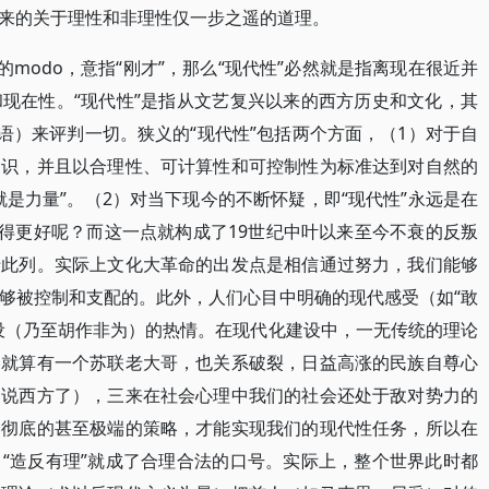
来的关于理性和非理性仅一步之遥的道理。
的modo，意指“刚才”，那么“现代性”必然就是指离现在很近并
现在性。“现代性”是指从文艺复兴以来的西方历史和文化，其
语）来评判一切。狭义的“现代性”包括两个方面，（1）对于自
知识，并且以合理性、可计算性和可控制性为标准达到对自然的
是力量”。（2）对当下现今的不断怀疑，即“现代性”永远是在
做得更好呢？而这一点就构成了19世纪中叶以来至今不衰的反叛
于此列。实际上文化大革命的出发点是相信通过努力，我们能够
够被控制和支配的。此外，人们心目中明确的现代感受（如“敢
设（乃至胡作非为）的热情。在现代化建设中，一无传统的理论
（就算有一个苏联老大哥，也关系破裂，日益高涨的民族自尊心
用说西方了），三来在社会心理中我们的社会还处于敌对势力的
种彻底的甚至极端的策略，才能实现我们的现代性任务，所以在
“造反有理”就成了合理合法的口号。实际上，整个世界此时都