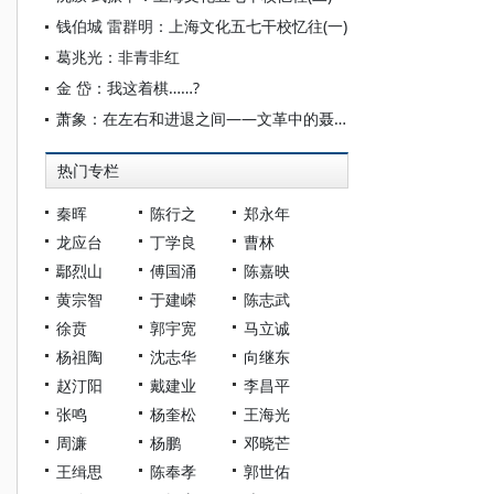
钱伯城 雷群明：上海文化五七干校忆往(一)
葛兆光：非青非红
金 岱：我这着棋……?
萧象：在左右和进退之间——文革中的聂荣臻
热门专栏
秦晖
陈行之
郑永年
龙应台
丁学良
曹林
鄢烈山
傅国涌
陈嘉映
黄宗智
于建嵘
陈志武
徐贲
郭宇宽
马立诚
杨祖陶
沈志华
向继东
赵汀阳
戴建业
李昌平
张鸣
杨奎松
王海光
周濂
杨鹏
邓晓芒
王缉思
陈奉孝
郭世佑