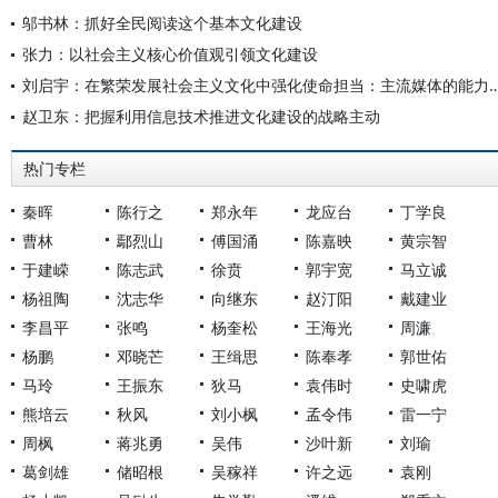
邬书林：抓好全民阅读这个基本文化建设
张力：以社会主义核心价值观引领文化建设
刘启宇：在繁荣发展社会主义文化中强化使命担当：主流媒
赵卫东：把握利用信息技术推进文化建设的战略主动
热门专栏
秦晖
陈行之
郑永年
龙应台
丁学良
曹林
鄢烈山
傅国涌
陈嘉映
黄宗智
于建嵘
陈志武
徐贲
郭宇宽
马立诚
杨祖陶
沈志华
向继东
赵汀阳
戴建业
李昌平
张鸣
杨奎松
王海光
周濂
杨鹏
邓晓芒
王缉思
陈奉孝
郭世佑
马玲
王振东
狄马
袁伟时
史啸虎
熊培云
秋风
刘小枫
孟令伟
雷一宁
周枫
蒋兆勇
吴伟
沙叶新
刘瑜
葛剑雄
储昭根
吴稼祥
许之远
袁刚