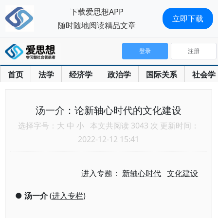
下载爱思想APP
立即下载
随时随地阅读精品文章
登录
注册
首页
法学
经济学
政治学
国际关系
社会学
汤一介：论新轴心时代的文化建设
选择字号：
大
中
小
本文共阅读 3043 次 更新时间：
2022-12-12 15:41
进入专题：
新轴心时代
文化建设
●
汤一介
(
进入专栏
)