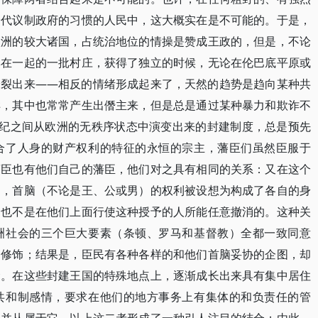
会代议制政府的习惯的人民中，这大概实在是不可能的。于是，
欧洲的较大诸国，占统治地位的情操是赞成王政的，但是，不论
集在一起的一批村庄，获得了独立的时候，无论在伦巴底平原或
分裂出来——相反的情绪形成起来了，天然的趋势是趋向某种共
样，其中也常常产生出僭主来，但是总是通过某种暴力和欺诈不
世纪之间从欧洲的无秩序状态中演变出来的封建制度，总是预先
合了人身的财产权利的特征的永恒的宗主，藩臣们虽然臣服于
藩臣也有他们自己的藩臣，他们对之具有相同的关系：又在这个
中，首脑（不论是王、公或男）的权利被设想为构成了各自的身
，也不是在他们上面行使这种授予的人所能任意撤消的。这种关
洲社会的三个巨大要素（条顿、罗马和基督教）全都一致同意
的修饰；结果是，臣民有各种各样的和他们首脑妥协的企图，却
念。在这些封建王国的特殊地点上，逐渐成长出来具有集中居住
共和制感情，要求在他们的地方事务上有集体的和负责任的管