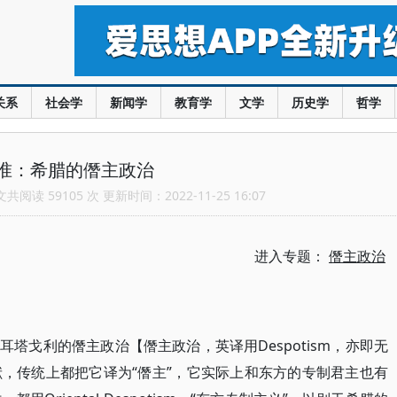
关系
社会学
新闻学
教育学
文学
历史学
哲学
准：希腊的僭主政治
阅读 59105 次 更新时间：2022-11-25 16:07
进入专题：
僭主政治
俄耳塔戈利的僭主政治【僭主政治，英译用Despotism，亦即无
，传统上都把它译为“僭主”，它实际上和东方的专制君主也有