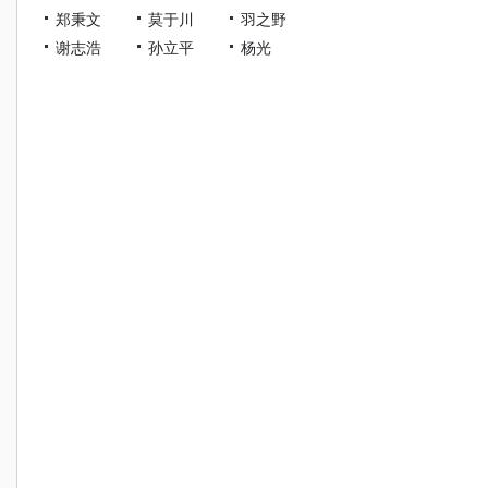
郑秉文
莫于川
羽之野
谢志浩
孙立平
杨光