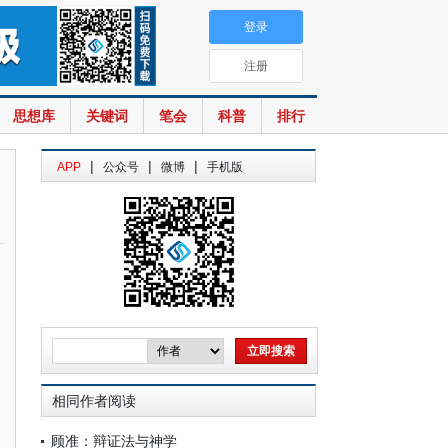
登录
注册
思想库
关键词
笔会
科普
排行
|
|
|
APP
公众号
微博
手机版
相同作者阅读
顾准：辩证法与神学