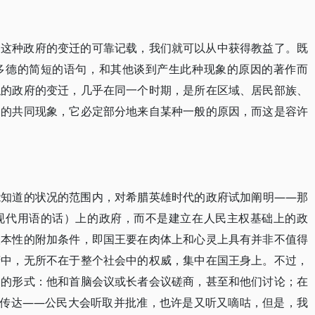
的这种政府的变迁的可靠记载，我们就可以从中获得教益了。既
多德的简短的语句，和其他谈到产生此种现象的原因的著作而
似的政府的变迁，几乎在同一个时期，是所在区域、居民部族、
内的共同现象，它必定部分地来自某种一般的原因，而这是容许
能知道的状况的范围内，对希腊英雄时代的政府试加阐明——那
现代用语的话）上的政府，而不是建立在人民主权基础上的政
根本性的附加条件，即国王要在肉体上和心灵上具有并非不值得
府中，无所不在于整个社会中的权威，集中在国王身上。不过，
众的形式：他和首脑会议或长者会议磋商，甚至和他们讨论；在
a）传达——公民大会听取并批准，也许是又听又嘀咕，但是，我