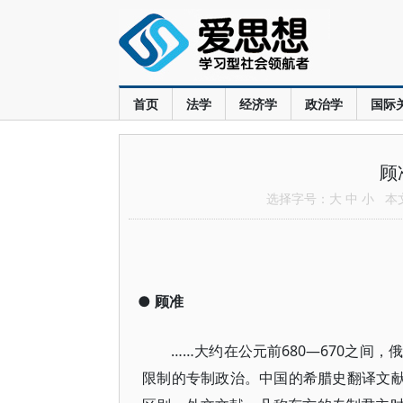
首页
法学
经济学
政治学
国际
顾
选择字号：
大
中
小
本文共
●
顾准
……大约在公元前680—670之间，
限制的专制政治。中国的希腊史翻译文献