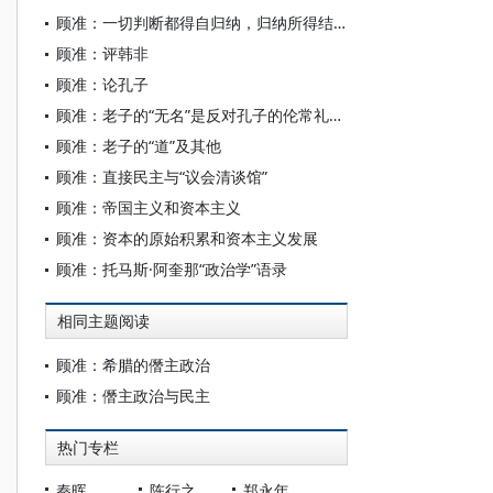
顾准：一切判断都得自归纳，归纳所得结论都是相对的
顾准：评韩非
顾准：论孔子
顾准：老子的“无名”是反对孔子的伦常礼教的有名论的吗？
顾准：老子的“道”及其他
顾准：直接民主与“议会清谈馆”
顾准：帝国主义和资本主义
顾准：资本的原始积累和资本主义发展
顾准：托马斯·阿奎那“政治学”语录
相同主题阅读
顾准：希腊的僭主政治
顾准：僭主政治与民主
热门专栏
秦晖
陈行之
郑永年