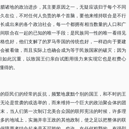
希腊诸地的政治进步，其主要原因之一，无疑应该归于每个不同
永久在位，不对任何人负责的单个首脑，要他来维持联合是不行
国长成出来的各个政治社会，每一个都拥有相当数量的人口和广
之间联合在一起的已知的唯一手段；是民族同一性的唯一看得见
性格也好，他们支解了的罗马帝国的传统也好，一样趋向于要建
，会被看做，而且实际上也确会成为等于民族国家的破灭；因为
担如此沉重，以致国王们亲自试图用强力来实现它也是枉费心
懂得的。
势的臣民们的经常的反抗，频繁地废黜个别的国王，和不时的王
，无论是世袭的或选举的，而来维持一个巨大的政治聚会体的团
之末，当人们第一次制订北美合众国的联邦宪法的时候，许多理
众多的地域上，实施并非王政的其他政制，使之足以把整体的联
和保障两者结合起来是不可能的。也许，在任何粗野的、有强烈