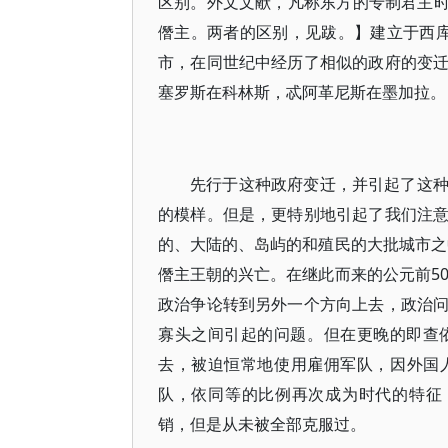
区别。外文文献，凡称东方的专制君主时，都用
僭主。两者的区别，见跋。】建立于西
市，在同世纪中经历了相似的政府的变
塞罗斯在科林斯，忒阿革尼斯在墨加拉。
先行于这种政府变迁，并引起了这
的模样。但是，更特别地引起了我们注
的、大陆的、岛屿的和殖民的大批城市之中
僭主王朝的兴亡。在继此而来的公元前50
政治争论转到另外一个方向上去，政治
寡头之间引起的问题。但在更晚的即查
去，被迫恒常地使用雇佣军队，因外国
队，依同等的比例再次成为时代的特征
销，但是从未被全部克服过。