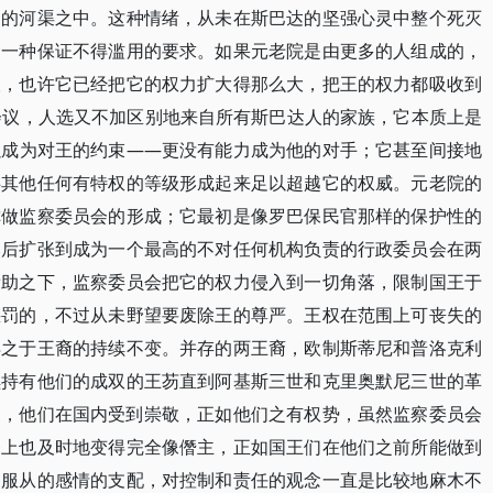
道的河渠之中。这种情绪，从未在斯巴达的坚强心灵中整个死灭
起一种保证不得滥用的要求。如果元老院是由更多的人组成的，
人，也许它已经把它的权力扩大得那么大，把王的权力都吸收到
会议，人选又不加区别地来自所有斯巴达人的家族，它本质上是
以成为对王的约束——更没有能力成为他的对手；它甚至间接地
碍其他任何有特权的等级形成起来足以超越它的权威。元老院的
称做监察委员会的形成；它最初是像罗巴保民官那样的保护性的
然后扩张到成为一个最高的不对任何机构负责的行政委员会在两
帮助之下，监察委员会把它的权力侵入到一切角落，限制国王于
惩罚的，不过从未野望要废除王的尊严。王权在范围上可丧失的
得之于王裔的持续不变。并存的两王裔，欧制斯蒂尼和普洛克利
续持有他们的成双的王芴直到阿基斯三世和克里奥默尼三世的革
富，他们在国内受到崇敬，正如他们之有权势，虽然监察委员会
务上也及时地变得完全像僭主，正如国王们在他们之前所能做到
和服从的感情的支配，对控制和责任的观念一直是比较地麻木不