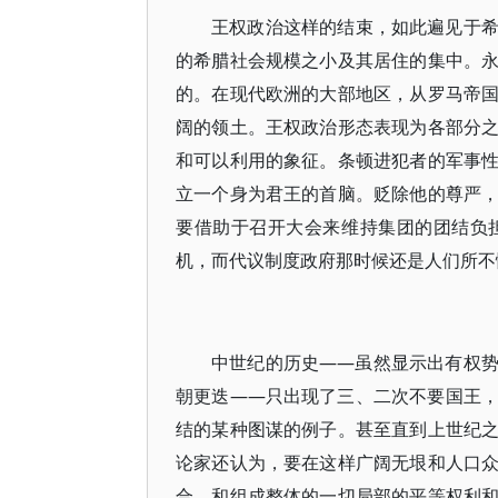
王权政治这样的结束，如此遍见于
的希腊社会规模之小及其居住的集中。
的。在现代欧洲的大部地区，从罗马帝
阔的领土。王权政治形态表现为各部分
和可以利用的象征。条顿进犯者的军事
立一个身为君王的首脑。贬除他的尊严
要借助于召开大会来维持集团的团结负
机，而代议制度政府那时候还是人们所不
中世纪的历史——虽然显示出有权
朝更迭——只出现了三、二次不要国王
结的某种图谋的例子。甚至直到上世纪
论家还认为，要在这样广阔无垠和人口
合，和组成整体的一切局部的平等权利