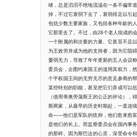
绪，总是滔滔不绝地流溢在一条不偏常
掉，不过它衰弱下去了，衰弱得足以引
包括少数主要家族，又包括各种年龄的
它那里去了。不过，由28个老人组成的
一个附属的和次要的力量。它甚至不足
为王效劳并成为他的支持者，因为它阻
萎弱无力，导致了年年更新的五人会议
委员会，企图约束国王的滥用其权力，
个平权国王间的无穷无尽的意见参商的
某些特别的职能，甚至把它们弄成可以
（借用蒂奥旁蒲斯王的公正的评论），
斯两家，从最早的历史时期起，一直连
命——他们是军队的统帅，他们愈来愈
是他们的长上。而监察委员会在国内事
的那样。因为斯巴达的心灵，深受命令