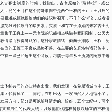
来古客士制度的时候，我指出，古老原始的“瑞特拉”（或公
超人世裔的王（在这个特殊事例中是两个平权的王）；王以外的
需要批准或拒绝提给他们的提议时召开，不作什么讨论，或者没
希腊英雄时代政府的诸要素，实质上和存在于原始的来客古士宪
力量集于王身上——元老院的职能相当狭隘并受到限制，公民大
宗教情绪而获得确认的，这种宗教情绪，倾向于排除〔王权〕竞
管在位的王管理不良或品格不善。在主要的艾庇洛特诸部族中，
其中有一些已经超出这个阶段，习惯于每年从王所属的氏族中选
古士体制共同的这些特点出发，我们发现，在希腊诸城市中，王
头集团代替掉了——同时，在斯巴达，王权虽然大大地缩小了，
变发展方向，部分是可以解释清楚的。恰好，五个世纪中，两个
有某些男性的代表人物，以致他们优越权势赖以确立的神权情