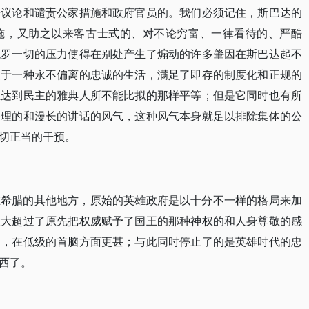
开议论和谴责公家措施和政府官员的。我们必须记住，斯巴达的
施，又助之以来客古士式的、对不论穷富、一律看待的、严酷
包罗一切的压力使得在别处产生了煽动的许多肇因在斯巴达起不
惯于一种永不偏离的忠诚的生活，满足了即存的制度化和正规的
至达到民主的雅典人所不能比拟的那样平等；但是它同时也有所
条理的和漫长的讲话的风气，这种风气本身就足以排除集体的公
切正当的干预。
在希腊的其他地方，原始的英雄政府是以十分不一样的格局来加
大大超过了原先把权威赋予了国王的那种神权的和人身尊敬的感
了，在低级的首脑方面更甚；与此同时停止了的是英雄时代的忠
西了。