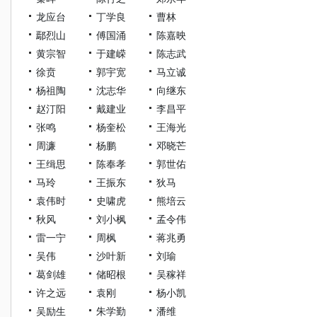
龙应台
丁学良
曹林
鄢烈山
傅国涌
陈嘉映
黄宗智
于建嵘
陈志武
徐贲
郭宇宽
马立诚
杨祖陶
沈志华
向继东
赵汀阳
戴建业
李昌平
张鸣
杨奎松
王海光
周濂
杨鹏
邓晓芒
王缉思
陈奉孝
郭世佑
马玲
王振东
狄马
袁伟时
史啸虎
熊培云
秋风
刘小枫
孟令伟
雷一宁
周枫
蒋兆勇
吴伟
沙叶新
刘瑜
葛剑雄
储昭根
吴稼祥
许之远
袁刚
杨小凯
吴励生
朱学勤
潘维