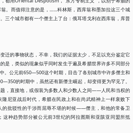
Oriental Despotism，“东方专制主义”，以别于希腊的
库翁。而值得注意的是，……科林斯，西库翁和墨加拉这三个城
迁。三个城市都有一个僭主上了台：俄耳塔戈利在西库翁，库普
种变迁的事物状态，不幸，我们的证据太少，不足以充分鉴定它
意的是，类似的现象似乎同时发生于遍及希腊世界许多不同部分
。公元前650—500这个时期，目击了各别城市中许多僭主和
0—350的时期中，虽然还有新僭主崛起，却变得更为罕见了。
问题，直接地，或假装为多数人和少数人之间——人民和当权的
依隆尼亚战后时代，希腊在民政上和在尚武精神上一样衰败下
人的批驳性的干涉而屈辱不堪的时候——僭主，和他的常备卫
；这种趋势部分被公元前3世纪的阿拉图斯和亚陔亚同盟所抵