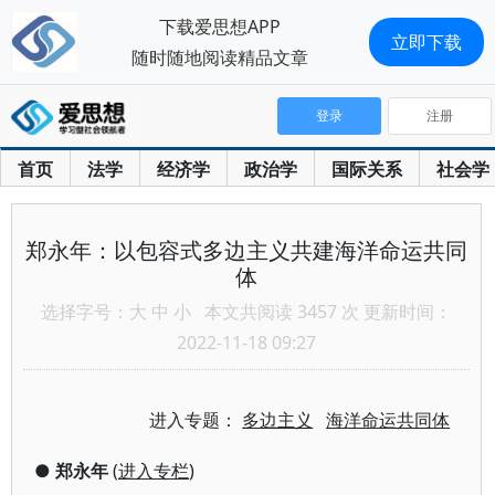
下载爱思想APP
立即下载
随时随地阅读精品文章
登录
注册
首页
法学
经济学
政治学
国际关系
社会学
郑永年：以包容式多边主义共建海洋命运共同
体
选择字号：
大
中
小
本文共阅读 3457 次 更新时间：
2022-11-18 09:27
进入专题：
多边主义
海洋命运共同体
●
郑永年
(
进入专栏
)