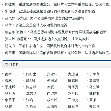
周咏梅：重建发展型多边主义：在碎片化世界中重塑信
朱杰进：亚洲基础设施投资银行的制度创新与多边合作实践
赵凤婷 孙熙国：海洋命运共同体理念的哲学基础探析
林华：多边主义是全球人权治理的稳定器
詹志华 张雅卓：马克思恩格斯海洋观及新时代海洋强国战略的创新发展
孙吉胜 韩雪亮：中国推进多边主义的理念、主张与实践
嵇先白：互补性多边主义：国际机制复合体时代的金砖合作
何田田：国际海洋法法庭的咨询管辖权：实践争议、
热门专栏
秦晖
陈行之
郑永年
龙应台
丁学良
曹林
鄢烈山
傅国涌
陈嘉映
黄宗智
于建嵘
陈志武
徐贲
郭宇宽
马立诚
杨祖陶
沈志华
向继东
赵汀阳
戴建业
李昌平
张鸣
杨奎松
王海光
周濂
杨鹏
邓晓芒
王缉思
陈奉孝
郭世佑