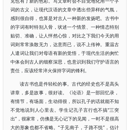
见也有了新的色彩。写文章时会不自觉地化用一个字
词的古义，让现代汉语的文章中透出些异样的气氛，
感到很自得，也算是对古人一种新的发扬吧。古书中
的字词有时特别入骨，状述一个情景、一种情态特别
贴切、准确，让人怦然心惊，对比之下我们今天的用
词则常常涣散无力，达意而已，说不上传神。重温古
人遣词让我们对母语有新的觉悟，于现代生活的匆忙
中体会到古人的细察深思，也意识到我们守护语言的
责任，应该经常淬火保持字词的锋利。
读古书也是件轻松的事。古代的经史也不是高头
讲章，多是故事，很好读。《论语》是一部回忆录，
有情节，有场面，生动得很，所以孔子的话就能不知
不觉地说到人心里去。学生记孔子言行也不搞“三突
出”，很家常，仿佛是无心记下的见闻，一时不是很高
大的形象也都不省略。“子见南子，子路不悦”，估计