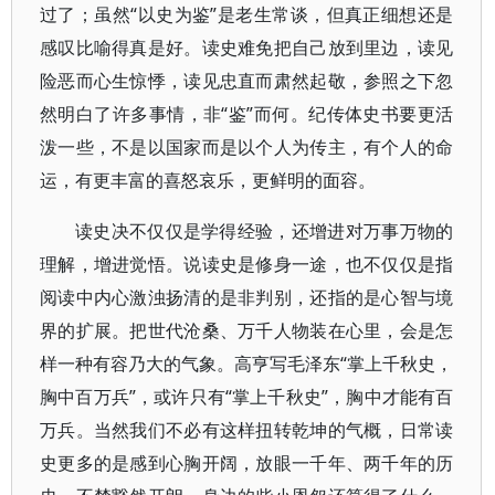
过了；虽然“以史为鉴”是老生常谈，但真正细想还是
感叹比喻得真是好。读史难免把自己放到里边，读见
险恶而心生惊悸，读见忠直而肃然起敬，参照之下忽
然明白了许多事情，非“鉴”而何。纪传体史书要更活
泼一些，不是以国家而是以个人为传主，有个人的命
运，有更丰富的喜怒哀乐，更鲜明的面容。
读史决不仅仅是学得经验，还增进对万事万物的
理解，增进觉悟。说读史是修身一途，也不仅仅是指
阅读中内心激浊扬清的是非判别，还指的是心智与境
界的扩展。把世代沧桑、万千人物装在心里，会是怎
样一种有容乃大的气象。高亨写毛泽东“掌上千秋史，
胸中百万兵”，或许只有“掌上千秋史”，胸中才能有百
万兵。当然我们不必有这样扭转乾坤的气概，日常读
史更多的是感到心胸开阔，放眼一千年、两千年的历