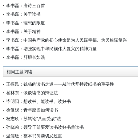
李书磊：唐诗三百首
李书磊：关于读书
李书磊：理想的限度
李书磊：关于精神
李书磊：中国共产党的初心使命是为人民谋幸福、为民族谋复兴
李书磊：增强实现中华民族伟大复兴的精神力量
李书磊：肝胆长如洗
相同主题阅读
王振民：钱杨的读书之道——AI时代坚持读纸书的重要性
瞿林东：谈谈读书的辩证法
毕明阳：想读书、能读书、读好书
徐复观：青年应当如何读书
杨志玖：苏轼论“八面受敌”法
孙晓莉：领导干部要爱读书读好书善读书
温儒敏：整本书阅读切忌过度