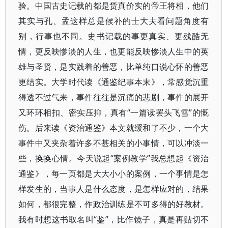
验。中国古史记载的都是货真价实的帝王将相，他们
其实与孔、孟这样总是候补的士大夫看问题角度有
别，行事也不同。史书记载的事更真实、更残酷无
情，更反映惨淡的人生，也更能反映惨淡人生中的英
雄与圣贤，是实践着的善恶，比单纯口说心怀的善恶
更结实。大学时代读《通鉴纪事本末》，常感觉沉重
得透不过气来，事件往往是沉痛的悲剧，事件的展开
又环环相扣、密实压抑，真有“一篇读罢头飞雪”的慨
伤。后来读《资治通鉴》本文就缓和了不少，一个大
事件中又夹杂着许多不甚相关的小事情，可以冲淡一
些，换换心情。今天说起“案例教学”我总想起《资治
通鉴》，每一页都是大大小小的案例，一个事情是怎
样发生的，当事人是什么态度，是怎样应对的，结果
如何，都很完整，作政治训练是不可多得的好教材。
我有时想这书取名叫“鉴”，比作镜子，真是再贴切不