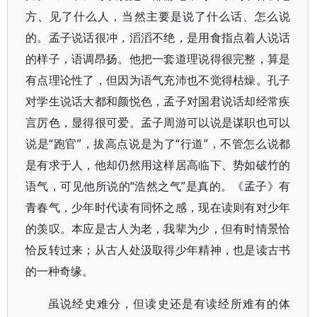
方、见了什么人，当然主要是说了什么话、怎么说
的。孟子说话很冲，滔滔不绝，是用食指点着人说话
的样子，语调昂扬。他把一套道理说得很完整，算是
有点理论性了，但因为语气充沛也不觉得枯燥。孔子
对学生说话大都和颜悦色，孟子对国君说话却经常疾
言厉色，显得很可爱。孟子周游可以说是谋职也可以
说是“跑官”，拔高点说是为了“行道”，不管怎么说都
是有求于人，他却仍然用这样居高临下、势如破竹的
语气，可见他所说的“浩然之气”是真的。《孟子》有
青春气，少年时代读有同怀之感，现在读则有对少年
的羡叹。本应是古人为老，我辈为少，但有时情景恰
恰反转过来；从古人处汲取得少年精神，也是读古书
的一种奇缘。
虽说经史难分，但读史还是有读经所难有的体