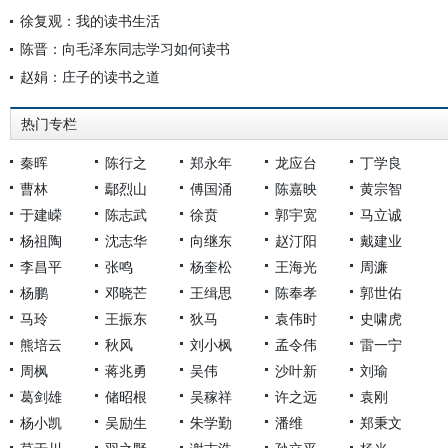
徐复观：我的读书生活
陈晋：向毛泽东同志学习如何读书
赵娟：庄子的读书之道
热门专栏
秦晖
陈行之
郑永年
龙应台
丁学良
曹林
鄢烈山
傅国涌
陈嘉映
黄宗智
于建嵘
陈志武
徐贲
郭宇宽
马立诚
杨祖陶
沈志华
向继东
赵汀阳
戴建业
李昌平
张鸣
杨奎松
王海光
周濂
杨鹏
邓晓芒
王缉思
陈奉孝
郭世佑
马玲
王振东
狄马
袁伟时
史啸虎
熊培云
秋风
刘小枫
孟令伟
雷一宁
周枫
蒋兆勇
吴伟
沙叶新
刘瑜
葛剑雄
储昭根
吴稼祥
许之远
袁刚
杨小凯
吴励生
朱学勤
潘维
郑秉文