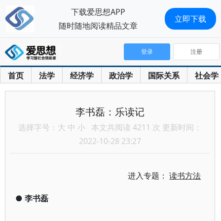
下载爱思想APP
立即下载
随时随地阅读精品文章
登录
注册
首页
法学
经济学
政治学
国际关系
社会学
李书磊：乐读记
选择字号：
大
中
小
本文共阅读 4211 次 更新时间：
2022-10-28 23:27
进入专题：
读书方法
●
李书磊