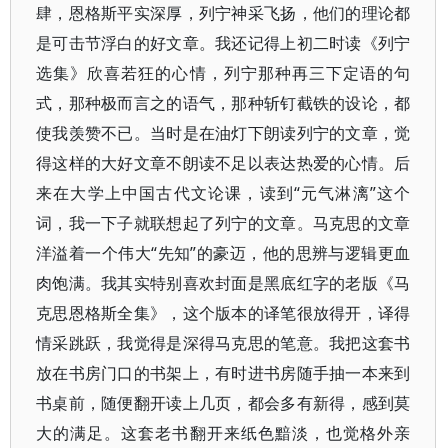
肆，恩格斯平实深厚，列宁神采飞扬，他们的理论都
是可击节浮白的好文章。我还记得上初二时读《列宁
选集》欣喜若狂的心情，列宁那种再三下定语的句
式，那种极而言之的语气，那种斩钉截铁的设论，都
使我羡赞不已。当时是在油灯下朗读列宁的文章，觉
得这样的大好文章不朗读不足以表达热爱的心情。后
来在大学上中国古代文论课，读到“元气淋漓”这个
词，我一下子就联想起了列宁的文章。马克思的文章
洋溢着一个伟大“先知”的豪迈，他的思辨与逻辑更血
肉饱满。我其实特别喜欢封面是黑底红字的老版《马
克思恩格斯全集》，这个版本的译笔很放得开，译得
情采跳跃，我觉得是深得马克思的笔意。我把这套书
放在书房门口的书架上，有时进书房随手抽一本来到
书桌前，随便翻开读上几页，都会多有新得，感到莫
大的满足。这套老书翻开来纸色黯淡，也觉格外亲