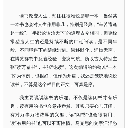
读书改变人生，却往往很难说是哪一本。当然某
一本书也会对人生作用非凡，特别是经典，“辛苦遭逢
起一经”、“半部论语治天下”的道理古今相同，但更经
常塑造人生的还是持续不断的广泛阅读，是不同年
龄、不同境遇下的随缘涉猎。潜移默化，润物无声，
在博览群书中反省经验、变换气质。所以古人特别主
张“读万卷书”，主张“饱读”。这次编辑的约稿以“一本
书”为体例，也很好，但作为开篇，我还是笼统地说说
读书，不算是这个栏目的正文，可算是序。
我主要说说读书的乐趣。不仅是读闲书才有乐
趣，读有用的书也会意趣盎然。其实只要心志开阔，
有对万事万物浓厚的兴趣，读“闲书”也会很有用，
读“有用的书”也可以不离性情。马克思的文字汪洋恣