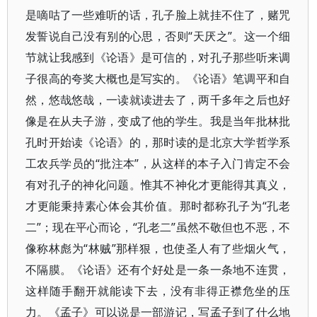
是嘀咕了一些难听的话，孔子脸上就挂不住了，赌咒
发誓说自己没有别的心思，否则“天厌之”。这一个细
节就让我感到《论语》是可信的，对孔子那些听来调
子很高的夸奖大概也是写实的。《论语》笔调平和自
然，悠哉悠哉，一读就读进去了，两千多年之后也好
像是在从夫子游，变成了他的学生。我是当年批林批
孔时开始读《论语》的，那时读的是北京大学哲学系
工农兵学员的“批注本”，从这样的本子入门肯定不会
有对孔子的神化问题。惟其不神化才更能得其真义，
才更能秉持素心体会其价值。那时都称孔子为“孔老
二”；现在平心而论，“孔老二”虽然不敬但也不恶，不
像称林彪为“林贼”那样狠，也使圣人有了些烟火气，
不隔膜。《论语》还有个好处是一条一条地不连贯，
这样随手翻开就能读下去，没有非得正襟危坐的压
力。《孟子》可以说是一部游记，写孟子到了什么地