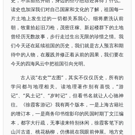
史，不禁豁然开朗，身边的些小恩怨还算得了什么。
读史也加深我们对自己国家和文化的了解，祖国每一
片土地上发生过的一切都关系我心。细将磨洗认前
朝，牧童拾起旧刀枪，茂密庄稼、新起楼群下的土地
曾经历无数故事，步行走过生出无限的珍惜之情。我
们今天还在延续祖国的历史，我们就是古人预言和期
待中的人物，在履践并修正着从前的因果，我们要在
今天的四海风云中把祖国引向光明。
古人说“右史”“左图”，其实不仅仅历史，所有的
学问都与地理相关。读地理著作别有喜悦，“游
记”、“风土记”、“岁时记”，但看书名就让人心驰神
往。《徐霞客游记》我有两个版本，一是上海古籍社
的增订本，一是商务印书馆影印的民国时期丁文江编
本，都字大行疏，无事读来特别休闲，徐霞客笔下的
山川古道、桃花杨柳，仿佛就在我眼前伸展。地方史