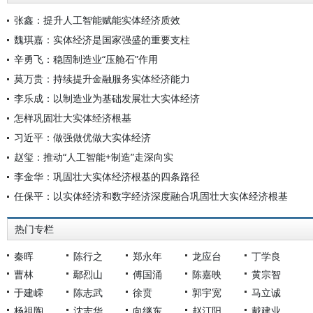
张鑫：提升人工智能赋能实体经济质效
魏琪嘉：实体经济是国家强盛的重要支柱
辛勇飞：稳固制造业“压舱石”作用
莫万贵：持续提升金融服务实体经济能力
李乐成：以制造业为基础发展壮大实体经济
怎样巩固壮大实体经济根基
习近平：做强做优做大实体经济
赵玺：推动“人工智能+制造”走深向实
李金华：巩固壮大实体经济根基的四条路径
任保平：以实体经济和数字经济深度融合巩固壮大实体经济根基
热门专栏
秦晖
陈行之
郑永年
龙应台
丁学良
曹林
鄢烈山
傅国涌
陈嘉映
黄宗智
于建嵘
陈志武
徐贲
郭宇宽
马立诚
杨祖陶
沈志华
向继东
赵汀阳
戴建业