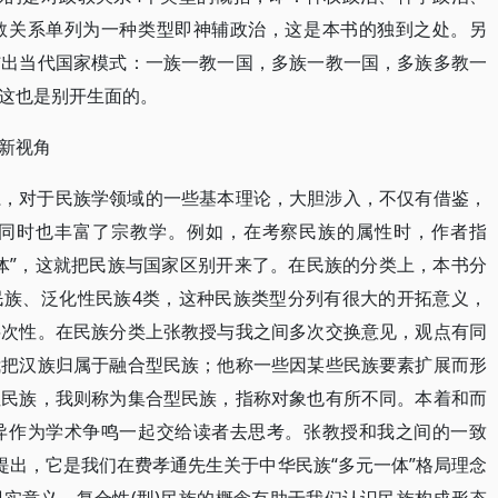
教关系单列为一种类型即神辅政治，这是本书的独到之处。另
结出当代国家模式：一族一教一国，多族一教一国，多族多教一
这也是别开生面的。
新视角
系，对于民族学领域的一些基本理论，大胆涉入，不仅有借鉴，
同时也丰富了宗教学。例如，在考察民族的属性时，作者指
体”，这就把民族与国家区别开来了。在民族的分类上，本书分
民族、泛化性民族4类，这种民族类型分列有很大的开拓意义，
层次性。在民族分类上张教授与我之间多次交换意见，观点有同
我把汉族归属于融合型民族；他称一些因某些民族要素扩展而形
性民族，我则称为集合型民族，指称对象也有所不同。本着和而
异作为学术争鸣一起交给读者去思考。张教授和我之间的一致
念的提出，它是我们在费孝通先生关于中华民族“多元一体”格局理念