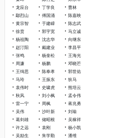
龙应台
丁学良
曹林
鄢烈山
傅国涌
陈嘉映
黄宗智
于建嵘
陈志武
徐贲
郭宇宽
马立诚
杨祖陶
沈志华
向继东
赵汀阳
戴建业
李昌平
张鸣
杨奎松
王海光
周濂
杨鹏
邓晓芒
王缉思
陈奉孝
郭世佑
马玲
王振东
狄马
袁伟时
史啸虎
熊培云
秋风
刘小枫
孟令伟
雷一宁
周枫
蒋兆勇
吴伟
沙叶新
刘瑜
葛剑雄
储昭根
吴稼祥
许之远
袁刚
杨小凯
吴励生
朱学勤
潘维