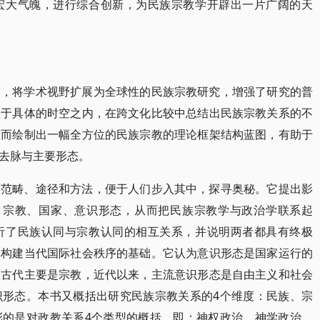
宏大气魄，进行综合创新，为民族宗教学开辟出一片广阔的天
家，将学术视野扩展为全球性的民族宗教研究，增强了研究的普
置于具体的时空之内，在跨文化比较中总结出民族宗教关系的不
从而绘制出一幅全方位的民族宗教的理论框架结构蓝图，有助于
去脉与主要形态。
要范畴、途径和方法，便于人们步入其中，探寻奥秘。它提出影
、宗教、国家、意识形态，从而把民族宗教学与政治学联系起
析了民族认同与宗教认同的相互关系，并说明两者都具有终极
和构建当代国际社会秩序的基础。它认为意识形态是国家运行的
在古代主要是宗教，近代以来，主流意识形态是自由主义和社会
识形态。本书又概括出研究民族宗教关系的4个维度：民族、宗
彩的是对政教关系4个类型的概括，即：神权政治、神学政治、