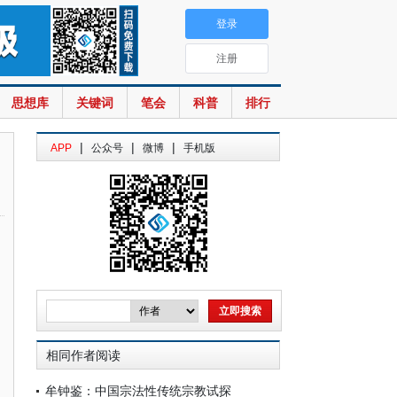
登录
注册
思想库
关键词
笔会
科普
排行
|
|
|
APP
公众号
微博
手机版
相同作者阅读
牟钟鉴：中国宗法性传统宗教试探