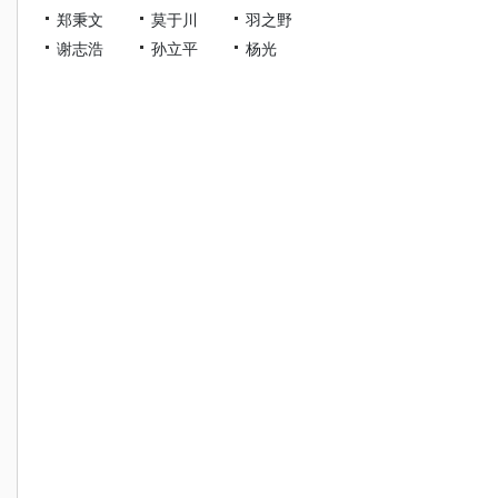
郑秉文
莫于川
羽之野
谢志浩
孙立平
杨光