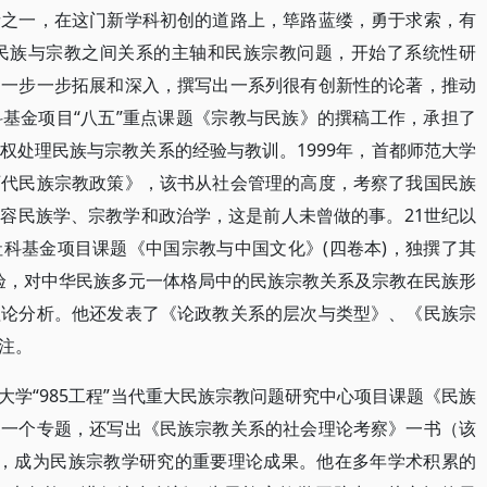
者之一，在这门新学科初创的道路上，筚路蓝缕，勇于求索，有
着民族与宗教之间关系的主轴和民族宗教问题，开始了系统性研
，一步一步拓展和深入，撰写出一系列很有创新性的论著，推动
基金项目“八五”重点课题《宗教与民族》的撰稿工作，承担了
权处理民族与宗教关系的经验与教训。1999年，首都师范大学
历代民族宗教政策》，该书从社会管理的高度，考察了我国民族
容民族学、宗教学和政治学，这是前人未曾做的事。21世纪以
科基金项目课题《中国宗教与中国文化》(四卷本)，独撰了其
经验，对中华民族多元一体格局中的民族宗教关系及宗教在民族形
理论分析。他还发表了《论政教关系的层次与类型》、《民族宗
注。
学“985工程”当代重大民族宗教问题研究中心项目课题《民族
中一个专题，还写出《民族宗教关系的社会理论考察》一书（该
），成为民族宗教学研究的重要理论成果。他在多年学术积累的