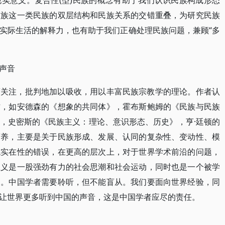
实意义。复合性(型)民族的概念有助于我们认识民族构成形态
民族这一类民族的双层结构和民族关系的交错重叠，为研究民族
实际生活的解释力，也有助于我们正确处理民族问题，兼顾“多
声音
度关注，批判地加以吸收，用以丰富民族宗教学的理论。作者认
作，如安德森的《想象的共同体》，霍布斯鲍姆的《民族与民族
，史密斯的《民族主义：理论、意识形态、历史》，亨·廷顿的
营养，主要是关于民族形成、发展、认同的复杂性、变动性、模
观实在性的错误，在更高的层次上，对于世界学术前沿的问题，
主义是一股强劲有力的社会思潮和社会运动，同时也是一个被学
题。中国学者需要聆听，但不能盲从。我们要面向世界经验，同
让世界更多听到中国的声音，这是中国学者应尽的责任。