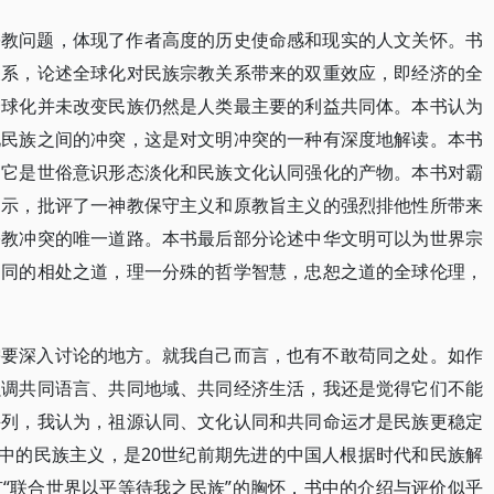
宗教问题，体现了作者高度的历史使命感和现实的人文关怀。书
关系，论述全球化对民族宗教关系带来的双重效应，即经济的全
全球化并未改变民族仍然是人类最主要的利益共同体。本书认为
化民族之间的冲突，这是对文明冲突的一种有深度地解读。本书
出它是世俗意识形态淡化和民族文化认同强化的产物。本书对霸
揭示，批评了一神教保守主义和原教旨主义的强烈排他性所带来
宗教冲突的唯一道路。本书最后部分论述中华文明可以为世界宗
不同的相处之道，理一分殊的哲学智慧，忠恕之道的全球伦理，
需要深入讨论的地方。就我自己而言，也有不敢苟同之处。如作
强调共同语言、共同地域、共同经济生活，我还是觉得它们不能
并列，我认为，祖源认同、文化认同和共同命运才是民族更稳定
”中的民族主义，是20世纪前期先进的中国人根据时代和民族解
“联合世界以平等待我之民族”的胸怀，书中的介绍与评价似乎