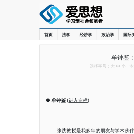
首页
法学
经济学
政治学
国际
牟钟鉴
选择字号：
大
中
小
本文
●
牟钟鉴
(
进入专栏
)
张践教授是我多年的朋友与学术伙