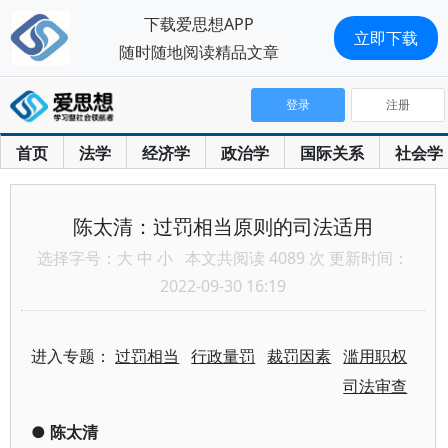
下载爱思想APP
立即下载
随时随地阅读精品文章
登录
注册
首页
法学
经济学
政治学
国际关系
社会学
陈太清：过罚相当原则的司法适用
选择字号：
大
中
小
本文共阅读 4089 次 更新时间：
2022-09-30 16:19
进入专题：
过罚相当
行政量罚
裁罚因素
滥用职权
司法审查
●
陈太清