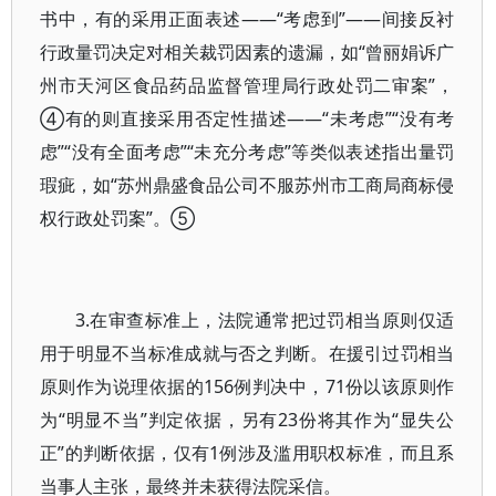
书中，有的采用正面表述——“考虑到”——间接反衬
行政量罚决定对相关裁罚因素的遗漏，如“曾丽娟诉广
州市天河区食品药品监督管理局行政处罚二审案”，
④有的则直接采用否定性描述——“未考虑”“没有考
虑”“没有全面考虑”“未充分考虑”等类似表述指出量罚
瑕疵，如“苏州鼎盛食品公司不服苏州市工商局商标侵
权行政处罚案”。⑤
3.在审查标准上，法院通常把过罚相当原则仅适
用于明显不当标准成就与否之判断。在援引过罚相当
原则作为说理依据的156例判决中，71份以该原则作
为“明显不当”判定依据，另有23份将其作为“显失公
正”的判断依据，仅有1例涉及滥用职权标准，而且系
当事人主张，最终并未获得法院采信。