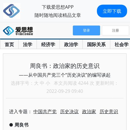
下载爱思想APP
立即下载
随时随地阅读精品文章
登录
注册
首页
法学
经济学
政治学
国际关系
社会学
周良书：政治家的历史意识
——从中国共产党三个“历史决议”的编写谈起
选择字号：
大
中
小
本文共阅读 4244 次 更新时间：
2022-09-29 09:40
进入专题：
中国共产党
历史决议
政治家
历史意识
●
周良书