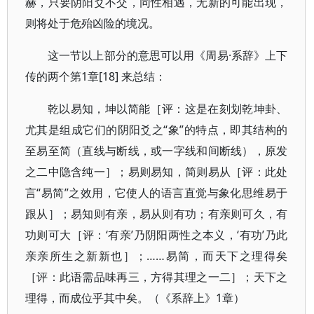
赫，只要阴阳爻不交，同性相遇，无新的可能出现，
则将处于危殆凶险的境况。
这一节以上部分的意思可以用《周易·系辞》上下
传的两个第1章[18] 来总结：
乾以易知，坤以简能［评：这是在刻划乾坤卦、
尤其是组成它们的阴阳爻之“象”的特点，即其结构的
至易至简（直线与断线，或一字线和间断线），原发
之二中隐含纯一］；易则易知，简则易从［评：此处
言“易简”之效用，它使人的语言直觉与象化思维易于
跟从］；易知则有亲，易从则有功；有亲则可久，有
功则可大［评：‘有亲’乃阴阳两性之本义，‘有功’乃此
亲亲所生之新新也］；……易简，而天下之理得矣
［评：此语需品味再三，方得其理之一二］；天下之
理得，而成位乎其中矣。（《系辞上》1章）