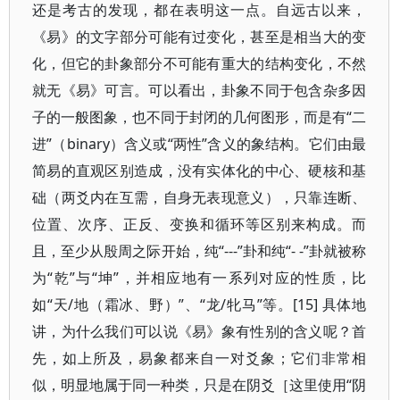
还是考古的发现，都在表明这一点。自远古以来，
《易》的文字部分可能有过变化，甚至是相当大的变
化，但它的卦象部分不可能有重大的结构变化，不然
就无《易》可言。可以看出，卦象不同于包含杂多因
子的一般图象，也不同于封闭的几何图形，而是有“二
进”（binary）含义或“两性”含义的象结构。它们由最
简易的直观区别造成，没有实体化的中心、硬核和基
础（两爻内在互需，自身无表现意义），只靠连断、
位置、次序、正反、变换和循环等区别来构成。而
且，至少从殷周之际开始，纯“---”卦和纯“- -”卦就被称
为“乾”与“坤”，并相应地有一系列对应的性质，比
如“天/地（霜冰、野）”、“龙/牝马”等。[15] 具体地
讲，为什么我们可以说《易》象有性别的含义呢？首
先，如上所及，易象都来自一对爻象；它们非常相
似，明显地属于同一种类，只是在阴爻［这里使用“阴