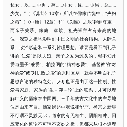
长女，坎……中男，离……中女，艮……少男，兑……
少女。”（《说卦》10章）所以在儒家传统中，“夫妇
之愚”（《中庸》12章）和“《关睢》之乐”得到尊重，
而亲子关系、家庭、家族、祖先崇拜占有崇高的地
位，深刻之极地影响到中国文明的社会结构、人际关
系、政治形态和一系列哲理思想。谁要是看不到孔子
讲的“仁爱”是以夫妇、亲子之爱为源头的，就不知此
爱与墨子“兼爱”、柏拉图的“精神恋爱”、基督教的“对
神的爱”或“对仇敌之爱”的原则区别，就会不明白孔子
思想言论的独特之处。[20] 也正是由于这一性别、性
爱与家庭、家族的“生－存－论”上的联系，才可以理
解广义的儒家在中国两、三千年的古文化中的主导地
位是由来有自。佛家缘起中观说和华严、禅宗之新境
不可谓不灵妙无比，道家的有无相生、阴阳相冲、因
应变化的道论不可谓不玄妙之极，但都未从根本道理