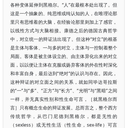
各种变体延伸到黑格尔。“人”在最根本处出现了。但
这是一个抽象的、纯思维或纯认知的人，在唯理论那
里只有思维着的大脑，在经验论那里则加上了感官，
以线性方式与大脑相接。康德之后的德国古典哲学
中，对立统一的辩证法出现了。但这种“对立”的根基
是主体与客体、一与多的对立，主体与一控制着整个
局面。客体是被主体设立的、由主体异化出来的对立
面，以以便让主体在克服或扬弃客体的外在性时深化
和丰富自身，最后达到“绝对”的认识与存在。因此，
这种辩证的对立面之间的关系，就如同毕达哥拉斯
的“一”与“多”、“正方”与“长方”、“光明”与“黑暗”之间
一样，并无真实性别和性生命可言，［就黑格尔而
言］只有概念生命的辩证发展。总而言之，整个西方
传统哲学，从巴门尼德到黑格尔，都是无性的
（sexless）或无性生活（性生命，sex-life）可言