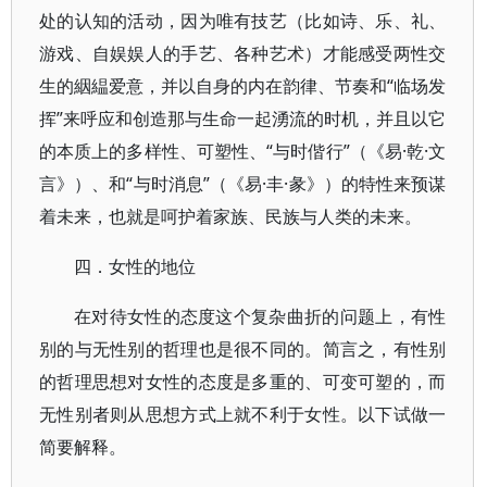
处的认知的活动，因为唯有技艺（比如诗、乐、礼、
游戏、自娱娱人的手艺、各种艺术）才能感受两性交
生的絪緼爱意，并以自身的内在韵律、节奏和“临场发
挥”来呼应和创造那与生命一起湧流的时机，并且以它
的本质上的多样性、可塑性、“与时偕行”（《易·乾·文
言》）、和“与时消息”（《易·丰·彖》）的特性来预谋
着未来，也就是呵护着家族、民族与人类的未来。
四．女性的地位
在对待女性的态度这个复杂曲折的问题上，有性
别的与无性别的哲理也是很不同的。简言之，有性别
的哲理思想对女性的态度是多重的、可变可塑的，而
无性别者则从思想方式上就不利于女性。以下试做一
简要解释。