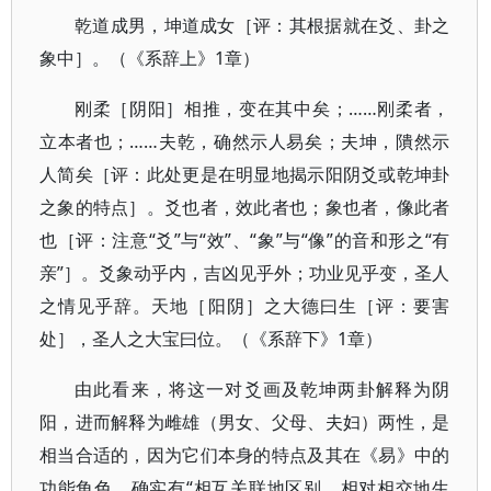
乾道成男，坤道成女［评：其根据就在爻、卦之
象中］。（《系辞上》1章）
刚柔［阴阳］相推，变在其中矣；……刚柔者，
立本者也；……夫乾，确然示人易矣；夫坤，隤然示
人简矣［评：此处更是在明显地揭示阳阴爻或乾坤卦
之象的特点］。爻也者，效此者也；象也者，像此者
也［评：注意“爻”与“效”、“象”与“像”的音和形之“有
亲”］。爻象动乎内，吉凶见乎外；功业见乎变，圣人
之情见乎辞。天地［阳阴］之大德曰生［评：要害
处］，圣人之大宝曰位。（《系辞下》1章）
由此看来，将这一对爻画及乾坤两卦解释为阴
阳，进而解释为雌雄（男女、父母、夫妇）两性，是
相当合适的，因为它们本身的特点及其在《易》中的
功能角色，确实有“相互关联地区别，相对相交地生