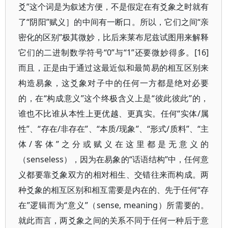
爻”这个词是为叙述方便，不是假定在有爻象之时就有
了“阴阳”赋义］的中间有一断口。所以，它们之间“亲
密化的区别”极其微妙，比后来莱布尼兹试图用来解释
它们的二进制数学符号“0”与“1”还要微妙得多。[16]
而且，正是由于通过这最近似和最简易的相互区别来
构造易象，这爻象对子中的任何一方都是绝对必要
的，在“构成意义”这个终极含义上是“彼此彼此”的，
谁也不比谁从本性上更优越、更真实。任何“实体/属
性”、“存在/非存在”、“本质/现象”、“形式/质料”、“主
体/客体”之分或赋义在这里都是无意义的
（senseless），因为在易象的“话语结构”中，任何意
义都要靠爻象双方的相对相生、交错往来而构成。两
种爻象的相互区别和相互需要是内在的、先于任何“存
在”逻辑而为“意义”（sense, meaning）所需要的。
就此而言，两爻象之间的关系不同于任何一种后于意