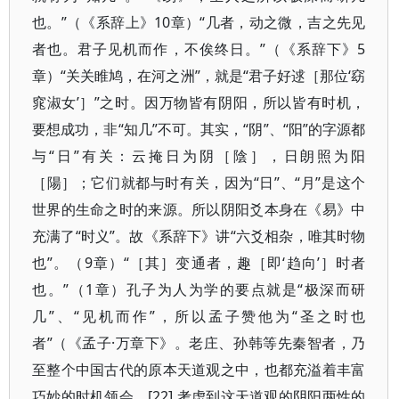
也。”（《系辞上》10章）“几者，动之微，吉之先见
者也。君子见机而作，不俟终日。”（《系辞下》5
章）“关关睢鸠，在河之洲”，就是“君子好逑［那位‘窈
窕淑女’］”之时。因万物皆有阴阳，所以皆有时机，
要想成功，非“知几”不可。其实，“阴”、“阳”的字源都
与“日”有关：云掩日为阴［陰］，日朗照为阳
［陽］；它们就都与时有关，因为“日”、“月”是这个
世界的生命之时的来源。所以阴阳爻本身在《易》中
充满了“时义”。故《系辞下》讲“六爻相杂，唯其时物
也”。（9章）“［其］变通者，趣［即‘趋向’］时者
也。”（1章）孔子为人为学的要点就是“极深而研
几”、“见机而作”，所以孟子赞他为“圣之时也
者”（《孟子·万章下》。老庄、孙韩等先秦智者，乃
至整个中国古代的原本天道观之中，也都充溢着丰富
巧妙的时机领会。[22] 考虑到这天道观的阴阳两性的