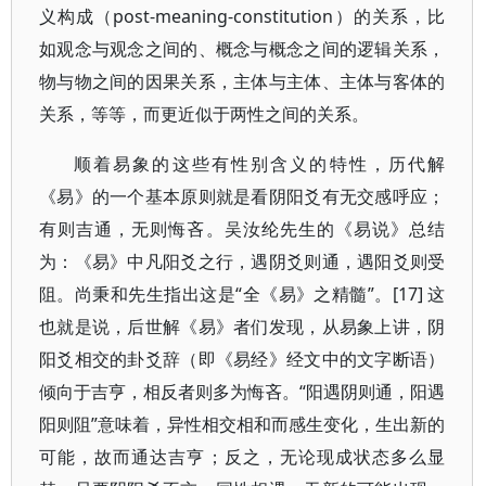
义构成（post-meaning-constitution）的关系，比
如观念与观念之间的、概念与概念之间的逻辑关系，
物与物之间的因果关系，主体与主体、主体与客体的
关系，等等，而更近似于两性之间的关系。
顺着易象的这些有性别含义的特性，历代解
《易》的一个基本原则就是看阴阳爻有无交感呼应；
有则吉通，无则悔吝。吴汝纶先生的《易说》总结
为：《易》中凡阳爻之行，遇阴爻则通，遇阳爻则受
阻。尚秉和先生指出这是“全《易》之精髓”。[17] 这
也就是说，后世解《易》者们发现，从易象上讲，阴
阳爻相交的卦爻辞（即《易经》经文中的文字断语）
倾向于吉亨，相反者则多为悔吝。“阳遇阴则通，阳遇
阳则阻”意味着，异性相交相和而感生变化，生出新的
可能，故而通达吉亨；反之，无论现成状态多么显