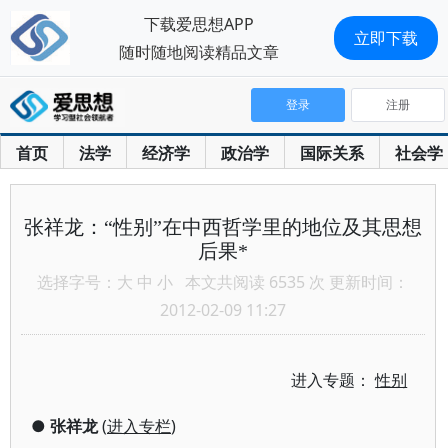
下载爱思想APP
立即下载
随时随地阅读精品文章
登录
注册
首页
法学
经济学
政治学
国际关系
社会学
张祥龙：“性别”在中西哲学里的地位及其思想
后果*
选择字号：
大
中
小
本文共阅读 6535 次 更新时间：
2012-02-09 11:27
进入专题：
性别
●
张祥龙
(
进入专栏
)