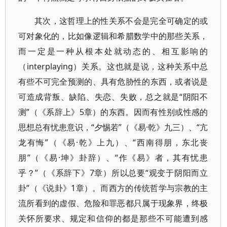
其次，这哲理上的性关系不会是完全可确定的或
可对象化的，比如像逻辑和希腊数学中的那些关系，
而一定是一种从根本处就动态的、相互影响的
（interplaying）关系。这也就是说，这种关系中总
有些不可完全预测的、具有危胁性的东西，或者说是
可造成背叛、缺陷、失恋、失败，总之就是“阴阳不
测”（《系辞上》5章）的东西。因而有性别或性感的
思想总有忧患意识，“夕惕若”（《易·乾》九三）、“亢
龙有悔”（《易·乾》上九）、“西南得朋，东北丧
朋”（《易·坤》卦辞）、“作《易》者，其有忧患
乎？”（《系辞下》7章）所以总要“观变于阴阳而立
卦”（《说卦》1章）。而西方的传统哲学与宗教的主
流所看到的虚假、危险和罪恶都只属于现象界，终极
关怀所要求、规定和信仰的都是那些不可能遭到感