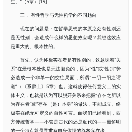
生。”（5章）[19]
三． 有性哲学与无性哲学的不同趋向
现在的问题是：在哲学思想的本原之处有性别还
是无性别，会造成什么样的思想效应呢？我想这效应
是重大的、根本性的。
首先，认为终极实在者是有性别的，这意味着“关
系”在最根本处也是无法避免的，因为“性”或“性别”势
必造成一个非单一的交往局面，所谓“一阴一阳之谓
道”（《系辞上》5章）也。这就使得任何意义上的实
体主义，也就是认为可以脱开关系来把握“存在之所以
为存在者”或“存在（是）本身”的做法，不能成立。终
极实在绝无可定义的自性可言。而我们已经看到，西
方传统哲学——不管是古代的还是近代的——最鲜明
的一个特点就是寻求有自身依据的终极实在者。