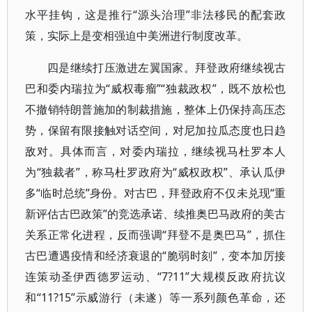
水平挂钩，这是推行“源头治理”非法移民的配套政
策，实际上是变相强迫中美洲进行制度改革。
四是继续打压激进左翼国家。拜登政府继续视古
巴和委内瑞拉为“威权毒瘤”“独裁政权”，既不放松也
不撤销特朗普施加的制裁措施，整体上仍保持高压态
势，保留有限接触对话空间，对尼加拉瓜态度也日趋
敌对。具体而言，对委内瑞拉，继续视马杜罗本人
为“独裁者”，称马杜罗政府为“威权政权”、承认瓜伊
多“临时总统”身份。对古巴，拜登政府不仅未兑现“重
新评估古巴政策”的竞选承诺、续推奥巴马政府的美古
关系正常化进程，反而强调“拜登不是奥巴马”，抓住
古巴遭遇疫情和经济衰退的“脆弱时刻”，变本加厉接
连策动圣伊西德罗运动、“7?11”大规模反政府抗议
和“11?15”示威游行（未遂）等一系列颜色革命，还