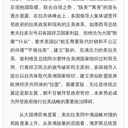
呈现抱团取暖、联合自强之势，“脱美”“离美”的苗头
逐步显露。在拉共体峰会上，多国领导人集体谴责拜
登政府的拉美政策和现有的泛美体系。如墨西哥总统
奥夫拉多尔号召各国捍卫国家利益、拒绝沦为大国“附
庸”“仆从”，要求美国以“相互尊重取代封锁和不公正
的待遇”“平视拉美”，建立“新的、充满活力的美拉关
系。玻利维亚总统阿尔赛抨击美洲国家组织过时而无
用、打着捍卫民主的旗号破坏民主原则，多国领导人
提出以拉共体取代美洲国家组织，建立类似欧盟前身
欧洲经济共同体的“拉盟”。毋庸置疑，无论是传统左
翼还是新左翼，都不甘被拜登政府管控，未来势必成
为拜登政府推行拉美战略的重要政治障碍。
从大国博弈角度看，美在拉美同中俄战略对撞的
风险显著上升。从美俄较量的层面看，俄罗斯总统普