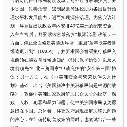
台后对内推行移民制度改革，对外通过鼓励投资、减
少贫困、改善治安、遏制腐败等途径助力各国提升治
理水平和发展能力，进而实现源头治理。为落实该计
划，拜登提出执政四年内安排40亿美元的配套资金。
入主白宫后，拜登紧锣密鼓落实“根源治理”政策：一
方面，停止全面修建美墨边界墙，重启“童年抵美者暂
缓遣返计划”（DACA），并要求国会暂缓执行移民入
境前须在墨西哥等候通知的《移民保护协议》以及入
境前须先在“北三角国家”申请庇护的“安全第三国”协
议；另一方面，在《中美洲安全与繁荣伙伴关系计
划》基础上出台《美国解决中美洲移民问题根源的战
略》，敦促中美洲国家政府解决民众关心的经济、腐
败、人权、犯罪和暴力问题，使中美洲国家民众更愿
意留在本国。总体看，拜登政府展现出解决移民问题
的决心，在纠偏特朗普政策的同时，也尝试出台一些