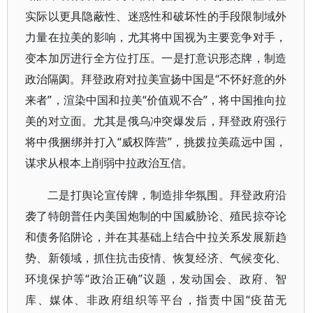
实际以更具隐蔽性、迷惑性和破坏性的手段限制域外
力量在拉美的影响，尤其将中国视为主要竞争对手，
变本加厉进行全方位打压。一是打意识形态牌，制造
政治隔阂。拜登政府对拉美宣扬中国是“不怀好意的外
来者”，渲染中国和拉美“价值观不合”，将中国推向拉
美的对立面。尤其是俄乌冲突爆发后，拜登政府强行
将中俄捆绑并打入“威权阵营”，挑拨拉美疏远中国，
谋求从根本上削弱中拉政治互信。
二是打舆论宣传牌，制造排华氛围。拜登政府沿
袭了特朗普任内美国炮制的中国威胁论、殖民掠夺论
和债务陷阱论，并在其基础上结合中拉关系发展新趋
势、新领域，抓住抗击疫情、恢复经济、气候变化、
环境保护等“政治正确”议题，发动国会、政府、智
库、媒体、非政府组织等平台，指责中国“疫苗无