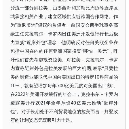
分流一部分到拉美，由墨西哥和加勒比周边等近岸区
域承接相关产业，建立区域供应链跨国合作网络。作
为“重返美洲”倡议的首倡者、前国安会西半球事务高
级主任克拉韦尔－卡罗内出任美洲开发银行行长后极
力宣扬“近岸外包”理念，他明确反对任何美欧企业在
包括中国在内的任何亚洲国家投资“哪怕一美元”，呼
吁他们首先考虑投资拉美。对拉美，克拉韦尔－卡罗
内宣称近岸外包是拉美发展的巨大机遇,表示“只要拉
美的制造业能取代中国向美国出口的特定10种商品的
10%，就有望增加每年700亿美元的对美国出口额”。
在2022年美洲开发银行的年会上，克拉韦尔－卡罗内
透露美开行2021年全年斥资40亿美元推动“近岸外
包”。对于长期处于不利贸易地位的拉美而言，拜登政
府的让利姿态无疑吸引力十足。