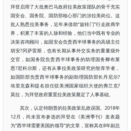
拜登启用了大批奥巴马政府拉美政策团队的骨干充实
国安会、国务院、国防部核心部门的涉拉美岗位。这
批人熟悉拉美事务，近年来借助“旋转门”行走政商学
界，积累了丰富的人脉和经验，他们当中既有专业的
决策咨询顾问，如国安会负责西半球事务的高级主任
胡安?冈萨雷斯，也有长期从事外交实务的重量级外
交官，如国务院负责西半球事务的助理国务卿布莱
恩?尼科尔斯，还有从事拉美政策研究的智库学者，
如国防部负责西半球事务的副助理国防部长丹尼尔?
埃里克森和提名担任驻美洲国家组织大使的弗兰克?
莫拉，为拜登政府重置拉美政策奠定了人事基础。
其次，认定特朗普的拉美政策乱政误国。2018年
12月，尚未宣布参选的拜登在《美洲季刊》发表题
为“西半球需要美国的领导”的文章，宣称其在8年副总