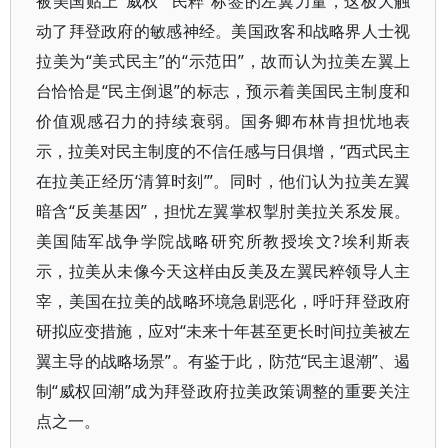
被美国贴上“威权”“民粹”标签的左翼力量，这极大触
动了拜登政府的敏感神经。美国政客和战略界人士视
拉美为“美式民主”的“示范田”，故而认为拉美左翼上
台恰恰是“民主倒退”的标志，预示着美国民主制度和
价值观感召力的持续衰弱。国务卿布林肯担忧地表
示，拉美对民主制度的不信任感与日俱增，“西式民主
在拉美正经历‘清算时刻’”。同时，他们认为拉美左翼
暗含“反美基因”，担忧左翼掌权掣肘美拉关系发展。
美国陆军战争学院战略研究所教授埃文?埃利斯表
示，拉美从未像今天这样由反美及左翼民粹领导人主
宰，美国在拉美的战略环境急剧恶化，呼吁拜登政府
研拟应变措施，应对“未来十年甚至更长时间拉美被左
翼主导的战略场景”。有鉴于此，防范“民主退潮”、遏
制“威权回潮”成为拜登政府拉美政策调整的重要关注
点之一。