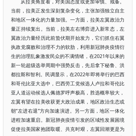
从拉美角度看，对美国态度或更加审慎、戒备。
当前，拉美正发生深刻复杂变化，主张加强独立自主
和地区一体化的力量加强。一方面，拉美左翼政治力
量正持续复出。当前，拉美左右博弈进入新常态，左
翼政治力量经历此前蛰伏期开始发力，它们抓住右翼
执政党腐败和治理不力的软肋，利用新冠肺炎疫情衍
生的治理乱象激发民众的不满情绪，在2021年以来的
新一轮超级选举周期中强势反击，先后拿下秘鲁、洪
都拉斯和智利。民调显示，在2022年即将举行的巴西
和哥伦比亚大选中，巴西劳工党候选人卢拉和哥伦比
亚人道运动候选人佩德罗呼声极高，胜选概率较大，
左翼有望在拉美收获更大政治成果，地区政治生态或
朝“左进右退”方向加速演进。另一方面，地区一体化
进程加速重启。新冠肺炎疫情引发的区域性发展困境
促使拉美国家抱团取暖、共克时艰，左翼回潮更是为