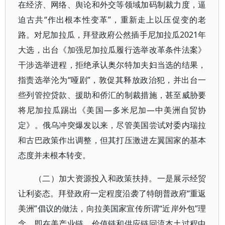
在经济、网络、舆论和外交等领域加码制裁力度，逼
迫古共“作出根本性变革”，重新走上以压促变的老
路。对尼加拉瓜，拜登政府公然插手尼加拉瓜2021年
大选，出台《加强尼加拉瓜履行选举改革条件法案》
干涉选举进程，拒绝承认奥尔特加夫妇当选的结果，
指责选举沦为“哑剧”，敦促其释放政治犯，并出台一
些列管控贷款、援助和侨汇的制裁措施，甚至威胁要
将尼加拉瓜踢出《美国—多米尼加—中美洲自贸协
定》。俄乌冲突爆发以来，尽管美国尝试对委内瑞拉
和古巴政策作出调整，但其打压激进左翼国家的基本
态度并未根本转变。
（二）加大资源投入和政策扶持。一是展示经贸
让利姿态。拜登政府一定程度沿袭了特朗普政府“重返
美洲”倡议的做法，向拉美国家宣传所谓“近岸外包”理
念，即在美产业链、价值链和供应链回流本土过程中