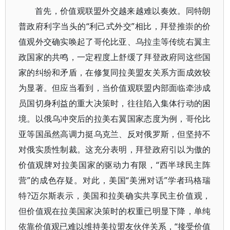
首先，价值观联盟外交越来越难以奏效。同特朗
普政府利字当头的“利己式外交”相比，拜登推崇的价
值观外交确实唤起了哥伦比亚、乌拉圭等传统右翼主
政国家的共鸣，一定程度上舒缓了拜登政府同这些国
家的纠纷和矛盾，在修复同拉美盟友关系方面成效较
为显著。但应当看到，当价值观联盟内部面临牵涉成
员国切身利益的重大决策时，往往陷入集体行动的困
境。以俄乌冲突后的拉美右翼国家态度为例，哥伦比
亚等国虽然高调力挺乌克兰、反对俄罗斯，但坚持不
对俄实质性制裁。这充分表明，拜登政府引以为傲的
价值观牌对拉美国家的驱动力有限，“西半球民主阵
营”的成色存疑。对此，美国“美洲对话”学者玛格瑞
特?迈尔斯表示，美国和拉美确实共享民主价值观，
但价值观在拉美国家决策时的权重已明显下降，单纯
依靠价值观已难以维持美拉盟友伙伴关系，“接受价值