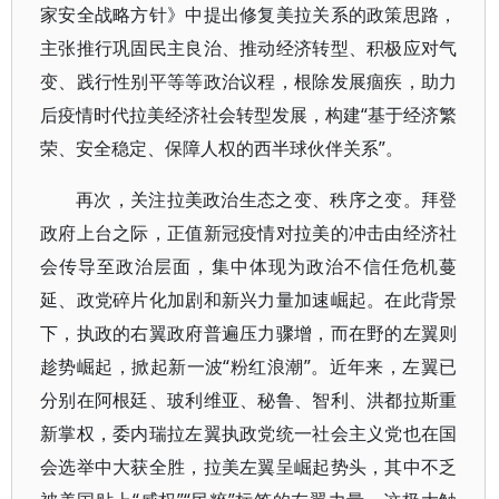
家安全战略方针》中提出修复美拉关系的政策思路，
主张推行巩固民主良治、推动经济转型、积极应对气
变、践行性别平等等政治议程，根除发展痼疾，助力
后疫情时代拉美经济社会转型发展，构建“基于经济繁
荣、安全稳定、保障人权的西半球伙伴关系”。
再次，关注拉美政治生态之变、秩序之变。拜登
政府上台之际，正值新冠疫情对拉美的冲击由经济社
会传导至政治层面，集中体现为政治不信任危机蔓
延、政党碎片化加剧和新兴力量加速崛起。在此背景
下，执政的右翼政府普遍压力骤增，而在野的左翼则
趁势崛起，掀起新一波“粉红浪潮”。近年来，左翼已
分别在阿根廷、玻利维亚、秘鲁、智利、洪都拉斯重
新掌权，委内瑞拉左翼执政党统一社会主义党也在国
会选举中大获全胜，拉美左翼呈崛起势头，其中不乏