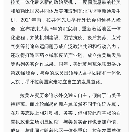
拉美一体化带来新的政治契机，一度偃旗息鼓的拉美
和加勒比国家共同体及美洲玻利瓦尔联盟重新焕发生
机。2021年内，拉共体先后举行外长会和领导人峰
会，宣布结束为期3年的沉寂期，重新激活地区一体
化进程，并就机制建设、团结抗疫、疫后复苏、应对
气变等前途命运问题形成广泛政治共识和行动合力，
还取得打造医药器械和疫苗产业链、成立拉美航天局
等系列务实合作成果。同年，美洲玻利瓦尔联盟举办
第20届峰会，与会的成员国领导人高举团结和一体化
大旗，呼吁拉美国家走独立自主的发展道路。
拉美左翼历来追求外交独立自主，倾向于与美保
持距离。而此轮崛起的新左翼虽然不同于传统左翼，
在对美态度上相对积极、务实，但相较此前掌权的右
翼执政党立场明显回缩，与美务实合作也更加审慎、
戒备。与此同时随着地区一体化重启，拉美左翼整体