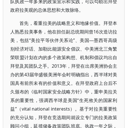
队执政一年多来的政策宣示和实践，可以勾勒出拜登
政府拉美观的总体思想和大致脉络。
首先，看重拉美的战略意义和地缘价值。拜登本
人熟悉拉美事务，他在担任副总统期间曾16次造访拉
美，包括“美拉平等伙伴关系论”、美国—墨西哥高级
别经济对话、加勒比能源安全倡议、中美洲北三角繁
荣联盟计划在内的多个政策构想、机制和倡议均出自
拜登及其团队之手。2013年，拜登在出席美洲协会主
办的第43届华盛顿美洲年会时明确指出，西半球对美
国具有前所未有的价值和意义。在拜登政府上台后不
久颁布的《临时国家安全战略方针》中，重申美拉关
系的重要性，强调西半球是美国“生死攸关的国家利
益”（vital national interests）。基于对拉美重要性
的充分认知，拜登在竞选期间就设立专门的拉美政策
顾问小组，延揽储备政策团队班底。执政一年之际，