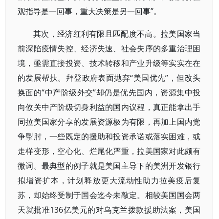
观指导是一回事，重大决策是另一回事”。
其次，经济红利有限且匹配度不高。拉美国家当
前深陷疫情失控、经济失速、社会失序的多重治理困
境，亟需直接投资、技术转移和产业升级等实实在在
的发展帮扶。拜登政府表面抛弃“美国优先”，但改头
换面的“中产阶级外交”却仍是优先国内，资源集中投
向攸关中产阶级切身利益的国内议程，真正能拿出手
同拉美国家分享的发展资源极为有限，再加上国内党
争掣肘，一些既定的援助和投资承诺或落实困难，或
走样变形，空心化、烂尾化严重，拉美国家对此颇有
微词。最典型的例子就是美国主导下的美洲开发银行
拟增资扩本，计划释放更大流动性助力拉美疫后复
苏，却始终受制于国会迄今未敲定。相较美国国会两
天就批准136亿美元的对乌克兰拨款援助法案，美国