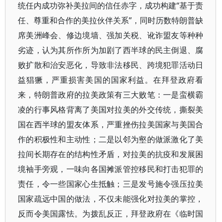
统任内成功弥补美拉间的信任赤字，成功构建“基于责
任、尊重和合作的美拉伙伴关系”，同时历数特朗普缺
席美洲峰会、修边境墙、强加关税、讹诈盟友等种种
劣迹，认为其所作所为加剧了西半球的民主倒退、腐
败扩散和治安恶化，导致非法移民、跨境犯罪活动日
益猖獗，严重损害美国的国家利益。在拜登政府看
来，特朗普政府的拉美政策有三大败笔：一是蛮横霸
凌的行事风格背离了美国对拉美的外交传统，撕裂美
国在西半球的盟友体系，严重挫伤拉美国家与美国合
作的积极性和主动性；二是以邻为壑的做派激化了美
拉间长期存在的结构性矛盾，对拉美的抗疫和发展困
境袖手旁观，一味向各国摊派管控移民和打击犯罪的
责任，令一些国家心生抵触；三是发号施令强压拉美
国家疏远中国的做法，不仅未能强化对拉美的掌控，
反而令美国露怯。为拨乱反正，拜登政府在《临时国